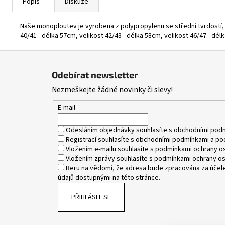
Popis
Diskuze
Naše monoploutev je vyrobena z polypropylenu se střední tvrdostí, 
40/41 - délka 57cm, velikost 42/43 - délka 58cm, velikost 46/47 - dél
Z
á
Odebírat newsletter
p
Nezmeškejte žádné novinky či slevy!
a
t
E-mail
í
Odesláním objednávky souhlasíte s
obchodními pod
Registrací souhlasíte s
obchodními podmínkami
a
po
Vložením e-mailu souhlasíte s
podmínkami ochrany os
Vložením zprávy souhlasíte s
podmínkami ochrany os
Beru na vědomí, že adresa bude zpracována za účele
údajů dostupnými na této stránce.
PŘIHLÁSIT SE