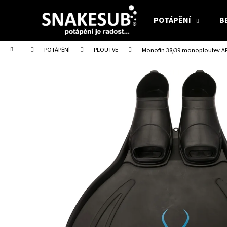
K
Přejít
na
o
POTÁPĚNÍ
B
obsah
Zpět
Zpět
š
do
do
í
Domů
POTÁPĚNÍ
PLOUTVE
Monofin 38/39 monoploutev A
obchodu
obchodu
k