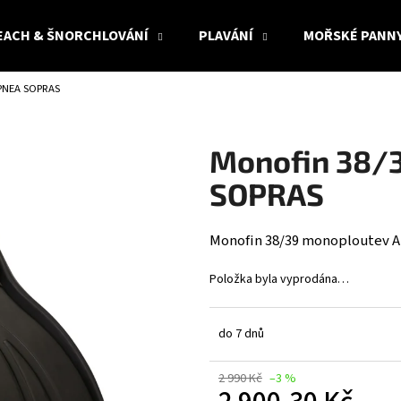
EACH & ŠNORCHLOVÁNÍ
PLAVÁNÍ
MOŘSKÉ PANN
PNEA SOPRAS
Co potřebujete najít?
Monofin 38/
HLEDAT
SOPRAS
Monofin 38/39 monoploutev
Doporučujeme
Položka byla vyprodána…
do 7 dnů
2 990 Kč
–3 %