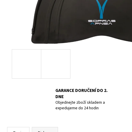
UCPÁVKY DO UŠÍ DOC´S PROPLUGS, PAIR
GR.L
819 Kč
GARANCE DORUČENÍ DO 2.
DNE
Objednejte zboží skladem a
expedujeme do 24 hodin