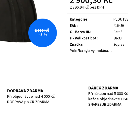
2 900,30 Kč
POTÁPĚČSKÁ MASKA LARGE
POTÁPĚČSKÁ MAS
2 396,94 Kč bez DPH
1 390 Kč
1 197 Kč
Měrná
cena:
Kategorie
:
PLOUTV
EAN
:
416480
2 990 KČ
C - Barva III.
:
Černá..
–3 %
F - Velikost bot
:
38-39
Značka
:
Sopras
Položka byla vyprodána…
DÁREK ZDARMA
DOPRAVA ZDARMA
Při nákupu nad 5 000 Kč
Při objednávce nad 4 000 Kč
každé objednávce OS
DOPRAVA po ČR ZDARMA
SNAKESUB ZDARMA