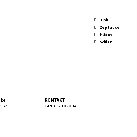
KA SMALL
Tisk
E
Zeptat se
Hlídat
Sdílet
KONTAKT
 ke
UŠKA
+420 602 10 20 34