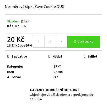
a
Nesměrová šipka Cave Cookie DUX
j
í
Skladem
(1 ks)
t
Kód:
D23016
?
20 Kč
DO KOŠÍKU
16,53 Kč bez DPH
Měrná
cena:
HLEDAT
Zeptat se
Hlídat
Sdílet
Kategorie
:
ŠIPKY
EAN
:
D23016
D
A - Barva
:
Bílá
o
p
GARANCE DORUČENÍ DO 2. DNE
o
Objednejte zboží skladem a expedujeme do
r
24 hodin
u