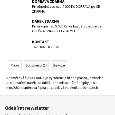
č
DOPRAVA ZDARMA
u
Při objednávce nad 4 000 Kč DOPRAVA po ČR
j
ZDARMA
e
DÁREK ZDARMA
m
Při nákupu nad 5 000 Kč ke každé objednávce
e
OSUŠKA SNAKESUB ZDARMA
KONTAKT
NEOPREN
+420 602 10 20 34
REVEL
FULL
SUIT
-
Popis
Související (1)
Diskuze
MEN
-
3/2MM
Nesměrová šipka Cooike je vyrobena z bílého plastu, je vhodná
-
pro označení například důležitého místa.Průměr šipky je 57
BARE
-
mm.DUX nesměrová šipka se prodává v balení po 10 kusech.
VEL.
L
Z
4
á
990
Odebírat newsletter
p
Kč