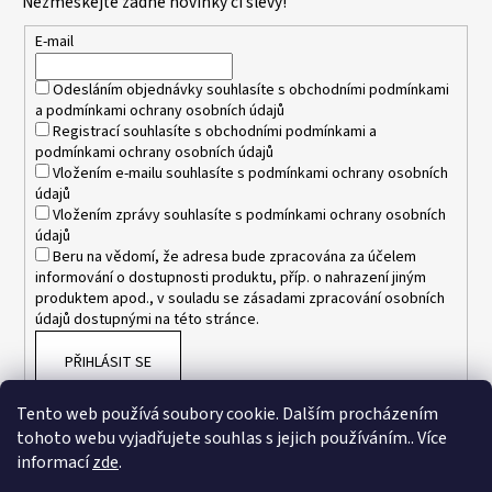
Nezmeškejte žádné novinky či slevy!
a
t
E-mail
í
Odesláním objednávky souhlasíte s
obchodními podmínkami
a
podmínkami ochrany osobních údajů
Registrací souhlasíte s
obchodními podmínkami
a
podmínkami ochrany osobních údajů
Vložením e-mailu souhlasíte s
podmínkami ochrany osobních
údajů
Vložením zprávy souhlasíte s
podmínkami ochrany osobních
údajů
Beru na vědomí, že adresa bude zpracována za účelem
informování o dostupnosti produktu, příp. o nahrazení jiným
produktem apod., v souladu se zásadami zpracování osobních
údajů dostupnými na této stránce.
PŘIHLÁSIT SE
Tento web používá soubory cookie. Dalším procházením
tohoto webu vyjadřujete souhlas s jejich používáním.. Více
informací
zde
.