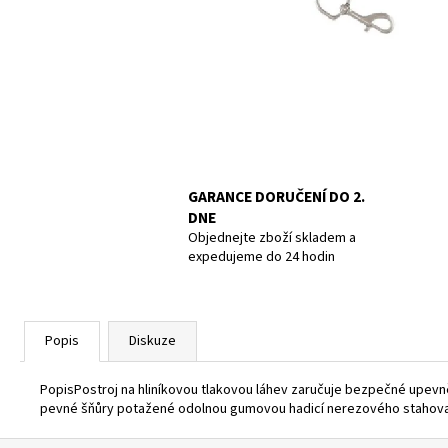
UCPÁVKY DO UŠÍ DOC´S PROPLUGS, PAIR
GR.L
819 Kč
GARANCE DORUČENÍ DO 2.
DNE
Objednejte zboží skladem a
expedujeme do 24 hodin
Popis
Diskuze
PopisPostroj na hliníkovou tlakovou láhev zaručuje bezpečné upevně
pevné šňůry potažené odolnou gumovou hadicí nerezového stahova