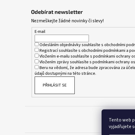
Z
á
Odebírat newsletter
p
Nezmeškejte žádné novinky či slevy!
a
t
E-mail
í
Odesláním objednávky souhlasíte s
obchodními pod
Registrací souhlasíte s
obchodními podmínkami
a
po
Vložením e-mailu souhlasíte s
podmínkami ochrany os
Vložením zprávy souhlasíte s
podmínkami ochrany os
Beru na vědomí, že adresa bude zpracována za účele
údajů dostupnými na této stránce.
PŘIHLÁSIT SE
Tento web p
vyjadřujete s