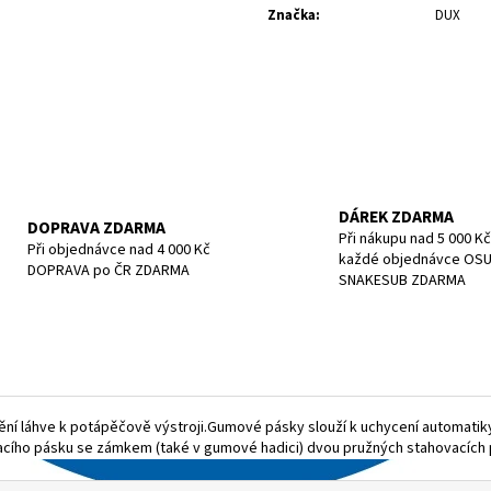
POTÁPĚČSKÁ MASKA LARGE
POTÁPĚČSKÁ MAS
Značka
:
DUX
1 390 Kč
1 197 Kč
DÁREK ZDARMA
DOPRAVA ZDARMA
Při nákupu nad 5 000 Kč
Při objednávce nad 4 000 Kč
každé objednávce OS
DOPRAVA po ČR ZDARMA
SNAKESUB ZDARMA
ní láhve k potápěčově výstroji.Gumové pásky slouží k uchycení automatiky.
cího pásku se zámkem (také v gumové hadici) dvou pružných stahovacích