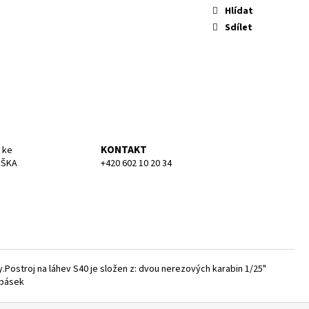
KA SMALL
Hlídat
Sdílet
KONTAKT
 ke
UŠKA
+420 602 10 20 34
Postroj na láhev S40 je složen z: dvou nerezových karabin 1/25"
 pásek