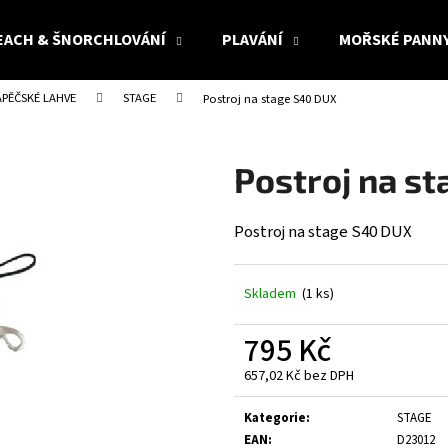
EACH & ŠNORCHLOVÁNÍ
PLAVÁNÍ
MOŘSKÉ PANN
PĚČSKÉ LAHVE
STAGE
Postroj na stage S40 DUX
Co potřebujete najít?
Postroj na s
HLEDAT
Postroj na stage S40 DUX
Doporučujeme
Skladem
(1 ks)
795 Kč
657,02 Kč bez DPH
Měrná
cena:
Kategorie
:
STAGE
EAN
:
D23012