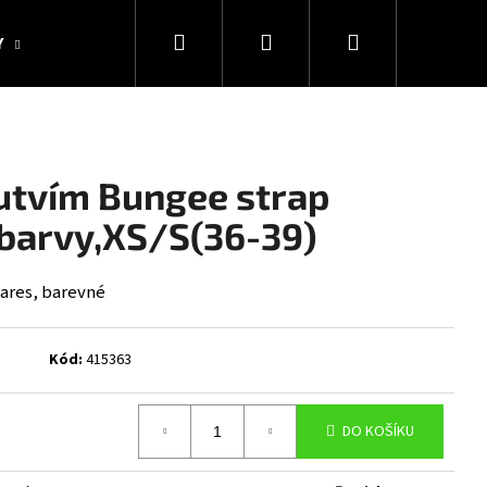
Hledat
Přihlášení
Nákupní
Y
KOLEKCE SNAKESUB & DES
DÁRKOVÉ POUKAZY
košík
outvím Bungee strap
barvy,XS/S(36-39)
ares, barevné
Kód:
415363
Následující
DO KOŠÍKU