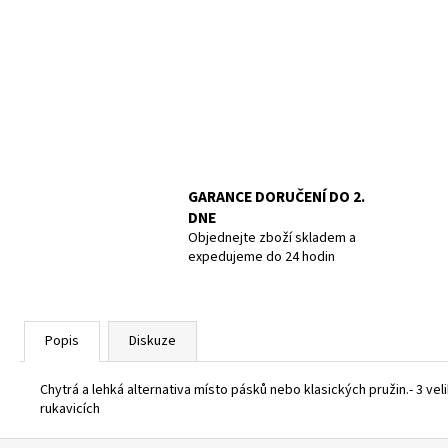
POTÁPĚČSKÁ MASKA LARGE
1 390 Kč
GARANCE DORUČENÍ DO 2.
DNE
Objednejte zboží skladem a
expedujeme do 24 hodin
Popis
Diskuze
Chytrá a lehká alternativa místo pásků nebo klasických pružin.- 3 vel
rukavicích