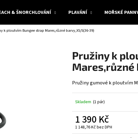
EACH & ŠNORCHLOVÁNÍ
PLAVÁNÍ
MOŘSKÉ PANN
ny k ploutvím Bungee strap Mares,různé barvy,XS/S(36-39)
Co potřebujete najít?
Pružiny k pl
HLEDAT
Mares,různé 
Pružiny gumové k ploutvím M
Doporučujeme
Skladem
(1 pár)
1 390 Kč
1 148,76 Kč bez DPH
Měrná