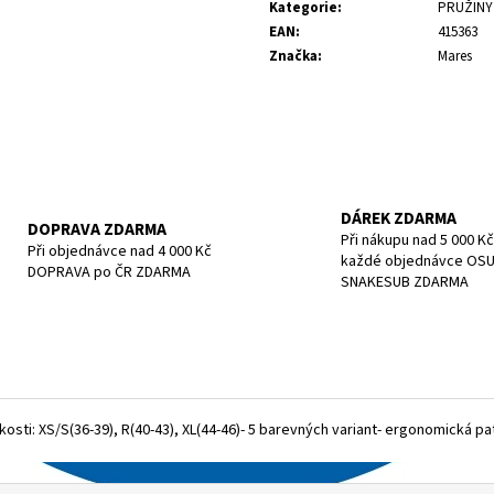
cena:
POTÁPĚČSKÁ MASKA SMALL
POTÁPĚČSKÁ MAS
Kategorie
:
PRUŽINY
EAN
:
415363
1 197 Kč
1 190 Kč
Značka
:
Mares
DÁREK ZDARMA
DOPRAVA ZDARMA
Při nákupu nad 5 000 Kč
Při objednávce nad 4 000 Kč
každé objednávce OS
DOPRAVA po ČR ZDARMA
SNAKESUB ZDARMA
ikosti: XS/S(36-39), R(40-43), XL(44-46)- 5 barevných variant- ergonomická pa