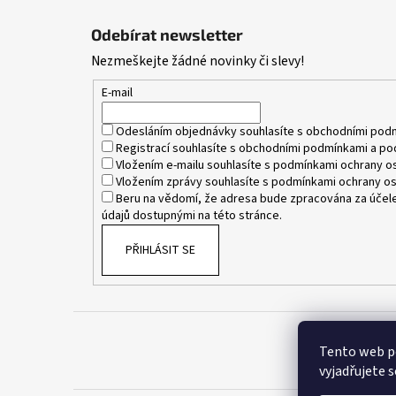
Z
á
Odebírat newsletter
p
Nezmeškejte žádné novinky či slevy!
a
t
E-mail
í
Odesláním objednávky souhlasíte s
obchodními pod
Registrací souhlasíte s
obchodními podmínkami
a
po
Vložením e-mailu souhlasíte s
podmínkami ochrany os
Vložením zprávy souhlasíte s
podmínkami ochrany os
Beru na vědomí, že adresa bude zpracována za účele
údajů dostupnými na této stránce.
PŘIHLÁSIT SE
Tento web p
vyjadřujete s