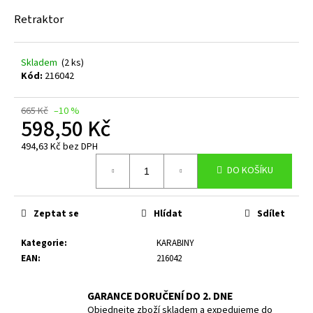
a
Retraktor
j
í
Skladem
(2 ks)
t
Kód:
216042
?
665 Kč
–10 %
598,50 Kč
494,63 Kč bez DPH
Měrná
HLEDAT
DO KOŠÍKU
cena:
Zeptat se
Hlídat
Sdílet
D
o
Kategorie
:
KARABINY
p
EAN
:
216042
o
r
GARANCE DORUČENÍ DO 2. DNE
u
Objednejte zboží skladem a expedujeme do