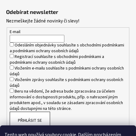
Z
á
Odebírat newsletter
p
Nezmeškejte žádné novinky či slevy!
a
t
E-mail
í
Odesláním objednávky souhlasíte s
obchodními podmínkami
a
podmínkami ochrany osobních údajů
Registrací souhlasíte s
obchodními podmínkami
a
podmínkami ochrany osobních údajů
Vložením e-mailu souhlasíte s
podmínkami ochrany osobních
údajů
Vložením zprávy souhlasíte s
podmínkami ochrany osobních
údajů
Beru na vědomí, že adresa bude zpracována za účelem
informování o dostupnosti produktu, příp. o nahrazení jiným
produktem apod., v souladu se zásadami zpracování osobních
údajů dostupnými na této stránce.
PŘIHLÁSIT SE
Tento web používá soubory cookie. Dalším procházením