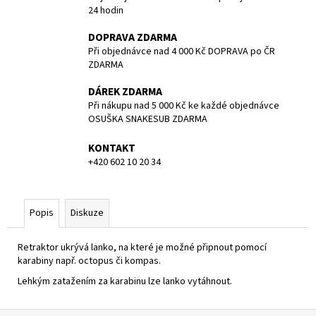
č
24 hodin
u
j
DOPRAVA ZDARMA
e
Při objednávce nad 4 000 Kč DOPRAVA po ČR
m
ZDARMA
e
DÁREK ZDARMA
Při nákupu nad 5 000 Kč ke každé objednávce
OSUŠKA SNAKESUB ZDARMA
KAPSA
PŘÍDAVNÁ
NA
KONTAKT
SUCHÝ
+420 602 10 20 34
OBLEK
DUX
684
Kč
Popis
Diskuze
Původně:
720
Kč
Retraktor ukrývá lanko, na které je možné připnout pomocí
karabiny např. octopus či kompas.
Lehkým zatažením za karabinu lze lanko vytáhnout.