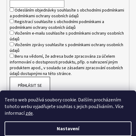
í
Odesláním objednávky souhlasíte s
obchodními podmínkami
a
podmínkami ochrany osobních údajů
Registrací souhlasíte s
obchodními podmínkami
a
podmínkami ochrany osobních údajů
Vložením e-mailu souhlasíte s
podmínkami ochrany osobních
údajů
Vložením zprávy souhlasíte s
podmínkami ochrany osobních
údajů
Beru na vědomí, že adresa bude zpracována za účelem
informování o dostupnosti produktu, příp. o nahrazení jiným
produktem apod., v souladu se zásadami zpracování osobních
údajů dostupnými na této stránce.
PŘIHLÁSIT SE
Tento web používá soubory cookie. Dalším procházením
tohoto webu vyjadřujete souhlas s jejich používáním.. Více
informací
zde
.
Nastavení