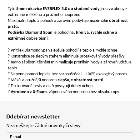
390
Tyto
5mm rukavice EVERFLEX 5.0 do studené vody
jsou vyrobeny z
Kč
extrémně měkkého a pružného neoprenu
Maximální teplo a pohodlí a zároveň poskytuje
maximální obratnost
prstů.
Podšívka Diamond Span
je pohodlná
, hřejivá, rychle schne a
extrémně dobře těsní
.
? Vnitřek Diamond Span zlepšuje pohodlí a teplo a rychle schne
? Konstrukce se slepým stehem eliminuje prosakování vody přes švy
? Jedno zápěstní těsnění minimalizuje pronikání vody a zároveň udržuje
teplo
? Slepeno pomocí lepidla bez rozpouštědel – 100% ekologický proces
? Měkčí a pružnější neopren
zlepšuje obratnost prstů
? Texturované prsty a dlaň poskytují dobrý úchop
?
Vyrobeno z X-Foam
, vápencového neoprenu bez obsahu ropy
Z
á
Odebírat newsletter
p
Nezmeškejte žádné novinky či slevy!
a
t
E-mail