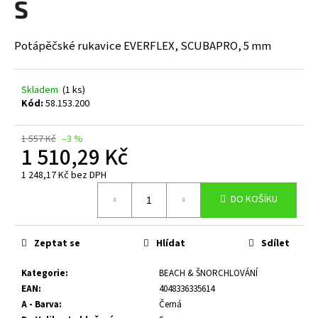
S
a
j
Potápěčské rukavice EVERFLEX, SCUBAPRO, 5 mm
í
t
?
Skladem
(1 ks)
Kód:
58.153.200
1 557 Kč
–3 %
1 510,29 Kč
HLEDAT
1 248,17 Kč bez DPH
Měrná
DO KOŠÍKU
cena:
D
o
Zeptat se
Hlídat
Sdílet
p
o
Kategorie
:
BEACH & ŠNORCHLOVÁNÍ
r
EAN
:
4048336335614
u
A - Barva
:
Černá