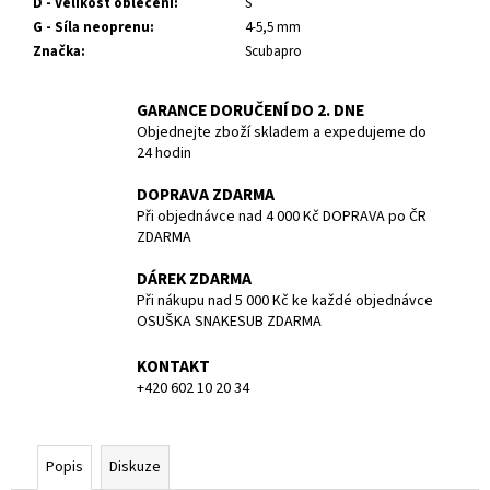
č
D - Velikost oblečení
:
S
u
G - Síla neoprenu
:
4-5,5 mm
j
Značka
:
Scubapro
e
m
GARANCE DORUČENÍ DO 2. DNE
e
Objednejte zboží skladem a expedujeme do
24 hodin
TRIČKO
DOPRAVA ZDARMA
BASIC
Při objednávce nad 4 000 Kč DOPRAVA po ČR
-
ZDARMA
DIVING
IS
DÁREK ZDARMA
A
PLEASURE
Při nákupu nad 5 000 Kč ke každé objednávce
SNAKESUB
OSUŠKA SNAKESUB ZDARMA
-
PÁNSKÉ
KONTAKT
-
+420 602 10 20 34
MODRÁ/BÍLÁ
-
100%
BAVLNA
-
Popis
Diskuze
VEL.M