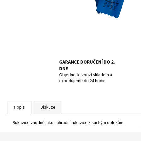
POTÁPĚČSKÁ MASKA LARGE
1 390 Kč
GARANCE DORUČENÍ DO 2.
DNE
Objednejte zboží skladem a
expedujeme do 24 hodin
Popis
Diskuze
Rukavice vhodné jako náhradní rukavice k suchým oblekům.
Z