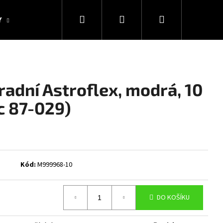
Hledat
Přihlášení
Nákupní
Y
KOLEKCE SNAKESUB & DES
DÁRKOVÉ POUKAZY
košík
adní Astroflex, modrá, 10
c 87-029)
Kód:
M999968-10
Následující
DO KOŠÍKU