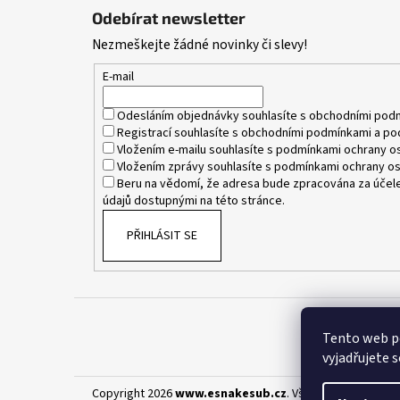
á
Odebírat newsletter
p
Nezmeškejte žádné novinky či slevy!
a
t
E-mail
í
Odesláním objednávky souhlasíte s
obchodními pod
Registrací souhlasíte s
obchodními podmínkami
a
po
Vložením e-mailu souhlasíte s
podmínkami ochrany os
Vložením zprávy souhlasíte s
podmínkami ochrany os
Beru na vědomí, že adresa bude zpracována za účele
údajů dostupnými na této stránce.
PŘIHLÁSIT SE
Tento web p
vyjadřujete s
Copyright 2026
www.esnakesub.cz
. Všechna práva vyhr