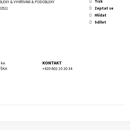
KA MEDIUM
Tisk
BLEKY & VYHŘÍVÁNÍ & PODOBLEKY
Zeptat se
02511
Hlídat
Sdílet
KONTAKT
 ke
UŠKA
+420 602 10 20 34