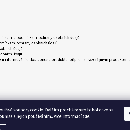
mínkami
a
podmínkami ochrany osobních údajů
dmínkami ochrany osobních údajů
obních údajů
obních údajů
m informování o dostupnosti produktu, příp. o nahrazení jiným produktem 
oužívá soubory cookie. Dalším procházením tohoto webu
ouhlas s jejich používáním.. Více informací
zde
.
azena.