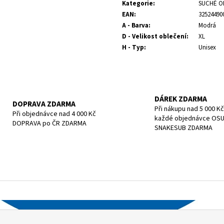
cena:
POTÁPĚČSKÁ MASKA SMALL
POTÁPĚČSKÁ MAS
Kategorie
:
SUCHÉ O
EAN
:
32524490
1 197 Kč
1 190 Kč
A - Barva
:
Modrá
D - Velikost oblečení
:
XL
H - Typ
:
Unisex
DÁREK ZDARMA
DOPRAVA ZDARMA
Při nákupu nad 5 000 Kč
Při objednávce nad 4 000 Kč
každé objednávce OS
DOPRAVA po ČR ZDARMA
SNAKESUB ZDARMA