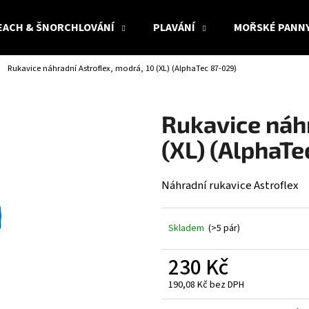
EACH & ŠNORCHLOVÁNÍ
PLAVÁNÍ
MOŘSKÉ PANN
Rukavice náhradní Astroflex, modrá, 10 (XL) (AlphaTec 87-029)
Co potřebujete najít?
Rukavice náhr
HLEDAT
(XL) (AlphaTe
Náhradní rukavice Astroflex
Doporučujeme
Skladem
(>5 pár)
230 Kč
190,08 Kč bez DPH
Měrná