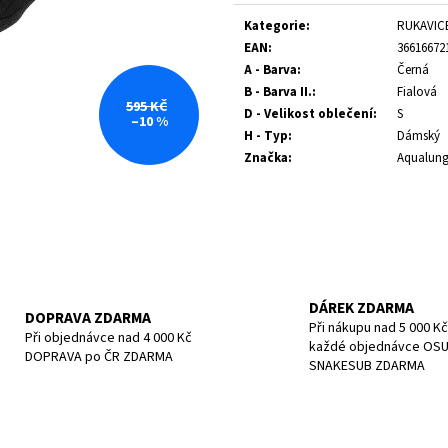
Měrná
POTÁPĚČSKÁ MASKA LARGE
POTÁPĚČSKÁ MAS
cena:
Kategorie
:
RUKAVIC
1 390 Kč
1 197 Kč
EAN
:
36616672
A - Barva
:
Černá
B - Barva II.
:
Fialová
595 KČ
D - Velikost oblečení
:
S
–10 %
H - Typ
:
Dámský
Značka
:
Aqualun
DÁREK ZDARMA
DOPRAVA ZDARMA
Při nákupu nad 5 000 Kč
Při objednávce nad 4 000 Kč
každé objednávce OS
DOPRAVA po ČR ZDARMA
SNAKESUB ZDARMA