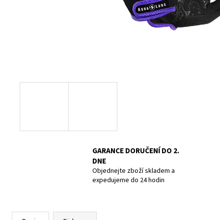
UCPÁVKY DO UŠÍ DOC´S PROPLUGS, PAIR
GR.L
819 Kč
GARANCE DORUČENÍ DO 2.
DNE
Objednejte zboží skladem a
expedujeme do 24 hodin