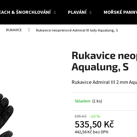
EACH & ŠNORCHLOVÁNÍ
PLAVÁNÍ
MOŘSKÉ PANN
RUKAVICE
Rukavice neoprenové Admiral III lady Aqualung, S
Co potřebujete najít?
Rukavice neop
HLEDAT
Aqualung, S
Rukavice Admiral III 2 mm Aq
Doporučujeme
Skladem
(1 ks)
595 Kč
–10 %
535,50 Kč
442,56 Kč bez DPH