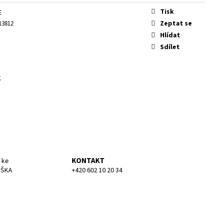
KA SMALL
Tisk
E
Zeptat se
13812
Hlídat
Sdílet
g
KONTAKT
 ke
UŠKA
+420 602 10 20 34