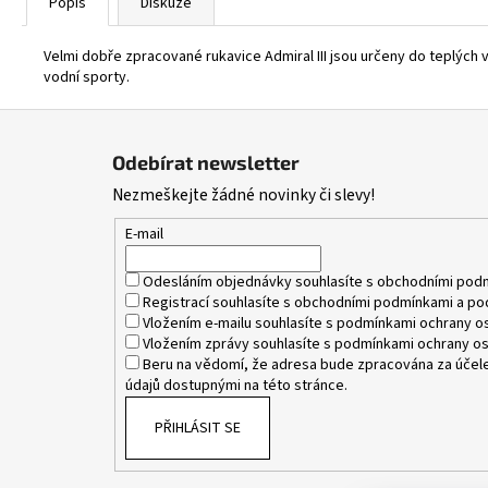
Popis
Diskuze
Velmi dobře zpracované rukavice Admiral III jsou určeny do teplých v
vodní sporty.
Z
á
Odebírat newsletter
p
Nezmeškejte žádné novinky či slevy!
a
t
E-mail
í
Odesláním objednávky souhlasíte s
obchodními pod
Registrací souhlasíte s
obchodními podmínkami
a
po
Vložením e-mailu souhlasíte s
podmínkami ochrany os
Vložením zprávy souhlasíte s
podmínkami ochrany os
Beru na vědomí, že adresa bude zpracována za účele
údajů dostupnými na této stránce.
PŘIHLÁSIT SE