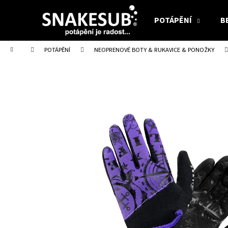
K
Přejít
na
o
POTÁPĚNÍ
B
obsah
Zpět
Zpět
š
do
do
í
Domů
POTÁPĚNÍ
NEOPRENOVÉ BOTY & RUKAVICE & PONOŽKY
obchodu
obchodu
k