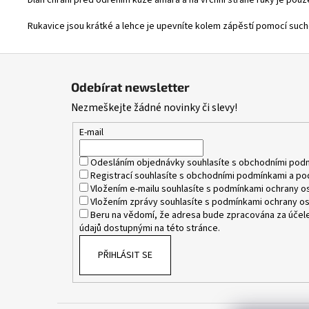
Dlaň chrání před odřením kůže amara a na vrchní straně ruky je pou
Rukavice jsou krátké a lehce je upevníte kolem zápěstí pomocí such
Z
á
Odebírat newsletter
p
Nezmeškejte žádné novinky či slevy!
a
t
E-mail
í
Odesláním objednávky souhlasíte s
obchodními pod
Registrací souhlasíte s
obchodními podmínkami
a
po
Vložením e-mailu souhlasíte s
podmínkami ochrany os
Vložením zprávy souhlasíte s
podmínkami ochrany os
Beru na vědomí, že adresa bude zpracována za účele
údajů dostupnými na této stránce.
PŘIHLÁSIT SE