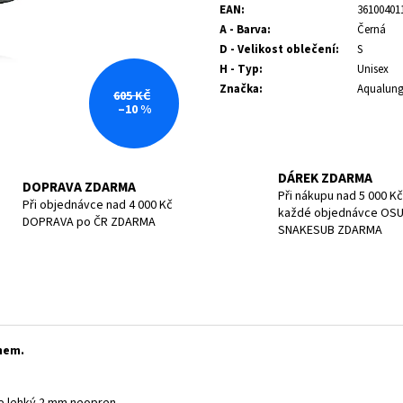
POTÁPĚČSKÁ MASKA SMALL
POTÁPĚČSKÁ MAS
EAN
:
36100401
1 197 Kč
1 190 Kč
A - Barva
:
Černá
D - Velikost oblečení
:
S
H - Typ
:
Unisex
Značka
:
Aqualun
605 KČ
–10 %
DÁREK ZDARMA
DOPRAVA ZDARMA
Při nákupu nad 5 000 Kč
Při objednávce nad 4 000 Kč
každé objednávce OS
DOPRAVA po ČR ZDARMA
SNAKESUB ZDARMA
nem.