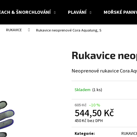
EACH & ŠNORCHLOVÁNÍ
PLAVÁNÍ
MOŘSKÉ PANN
RUKAVICE
Rukavice neoprenové Cora Aqualung, S
Co potřebujete najít?
Rukavice neo
HLEDAT
Neoprenové rukavice Cora Aq
Doporučujeme
Skladem
(1 ks)
605 Kč
–10 %
544,50 Kč
450 Kč bez DPH
Měrná
cena:
Kategorie
:
RUKAVIC