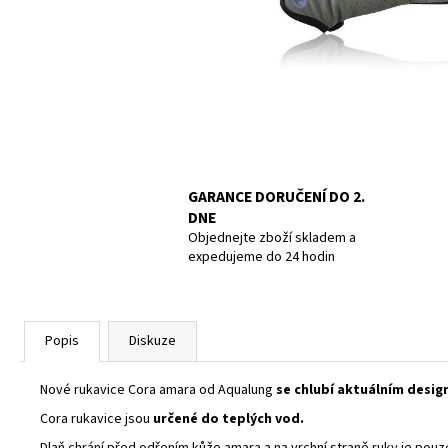
POTÁPĚČSKÁ MASKA LARGE
1 390 Kč
GARANCE DORUČENÍ DO 2.
DNE
Objednejte zboží skladem a
expedujeme do 24 hodin
Popis
Diskuze
Nové rukavice Cora amara od Aqualung
se chlubí aktuálním desig
Cora rukavice jsou
určené do teplých vod.