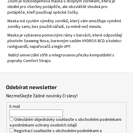
Zoom je nízkoobjemová maska s dvojitým zorníkem, která je
ideální pro všechny potápěče, ale obzvláště vhodná pro
potápěče, kteří používají optické čočky.
Maska má systém výměny zorníků, který vám umožňuje vyměnit
zorníky sami, bez použití nářadí, za méně než minutu.
Maska je vybavena pomocnými rámy v barvách, které odpovídají
ploutvím Seawing Nova, barevným sadám HYDROS BCD a kolekci
rashguardů, napařovačů a legín UPF.
Nabízí univerzální střih a integrovanou přezku kompatibilní s
popruhy Comfort Straps.
Z
á
Odebírat newsletter
p
Nezmeškejte žádné novinky či slevy!
a
t
E-mail
í
Odesláním objednávky souhlasíte s
obchodními podmínkami
a
podmínkami ochrany osobních údajů
Registrací souhlasíte s
obchodními podmínkami
a