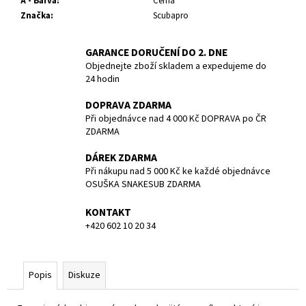
č
A - Barva
:
Černá
u
Značka
:
Scubapro
j
e
GARANCE DORUČENÍ DO 2. DNE
m
Objednejte zboží skladem a expedujeme do
e
24 hodin
DOPRAVA ZDARMA
POTÁPĚČSKÁ
Při objednávce nad 4 000 Kč DOPRAVA po ČR
MASKA
ZDARMA
LARGE
DÁREK ZDARMA
1
390
Při nákupu nad 5 000 Kč ke každé objednávce
Kč
OSUŠKA SNAKESUB ZDARMA
KONTAKT
+420 602 10 20 34
Popis
Diskuze