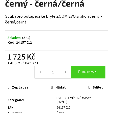
černý - černá/černá
a
j
Scubapro potápěčské brýle ZOOM EVO silikon černý -
í
černá/černá
t
?
Skladem
(2 ks)
Kód:
24.157.012
1 725 Kč
HLEDAT
1 425,62 Kč bez DPH
Měrná
DO KOŠÍKU
cena:
D
o
Zeptat se
Hlídat
Sdílet
p
o
DVOUZORNÍKOVÉ MASKY
Kategorie
:
r
(BRÝLE)
u
EAN
:
24.157.012