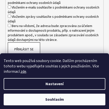
podmínkami ochrany osobních údajů
Vložením e-mailu souhlasíte s
podmínkami ochrany osobních
údajů
Vložením zprávy souhlasíte s
podmínkami ochrany osobních
údajů
Beru na vědomí, že adresa bude zpracována za účelem
informování o dostupnosti produktu, příp. o nahrazení jiným
produktem apod., v souladu se zásadami zpracování osobních
údajů dostupnými na této stránce.
PŘIHLÁSIT SE
Tento web používá soubory cookie. Dalším procházením
tohoto webu vyjadřujete souhlas s jejich používáním.. Více
informací
zde
.
Nastavení
Vytvořil Shoptet
Souhlasím
Copyright 2026
www.esnakesub.cz
. Všechna práva vyhrazena.