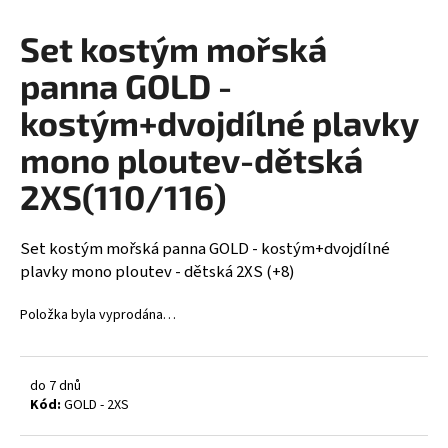
a
Set kostým mořská
j
í
panna GOLD -
t
kostým+dvojdílné plavky
?
mono ploutev-dětská
2XS(110/116)
HLEDAT
Set kostým mořská panna GOLD - kostým+dvojdílné
plavky mono ploutev - dětská 2XS (+8)
Položka byla vyprodána…
D
o
p
o
do 7 dnů
Kód:
GOLD - 2XS
r
u