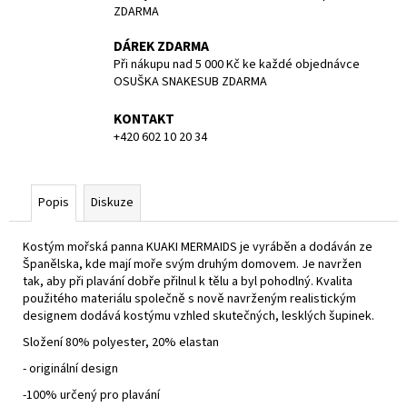
ZDARMA
DÁREK ZDARMA
Při nákupu nad 5 000 Kč ke každé objednávce
OSUŠKA SNAKESUB ZDARMA
KONTAKT
+420 602 10 20 34
Popis
Diskuze
Kostým mořská panna KUAKI MERMAIDS je vyráběn a dodáván ze
Španělska, kde mají moře svým druhým domovem. Je navržen
tak, aby při plavání dobře přilnul k tělu a byl pohodlný. Kvalita
použitého materiálu společně s nově navrženým realistickým
designem dodává kostýmu vzhled skutečných, lesklých šupinek.
Složení 80% polyester, 20% elastan
- originální design
-100% určený pro plavání