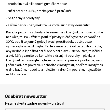
- protiskluzová silikonová gumička v pase
- ruční praní na 30°C, pračka jemné praní 30°C
- bezpečný a prodyšný
- zářivé barvy Kostýmek lze ve vodě sundat vyklouznutím.
Dávejte pozor na schody v bazénech a v kostýmku a mono ploutvi
neskákejte. Po každém použití plavky ručně vyperte ve vodě na
30°C, použijte jemný gelový prací prostředek, poté pouze
vymačkejte a neždímejte. Perte samostatně od ostatního prádla,
aby nedošlo k poškození či obarvení plavek. Nepoužívejte bělidla
a aviváž! V yvarujte se kontaktu s drsnými povrchy – plavky a
kostýmek si nasazujte nejlépe na osušce, pěnové podložce, nebo
jiném hladkém povrchu. Nechoďte v kostýmku, nedřete kostýmek
o dno bazénu, neseďte a neležte na drsném povrchu, nejezděte
na klouzačkách.
Z
á
Odebírat newsletter
p
Nezmeškejte žádné novinky či slevy!
a