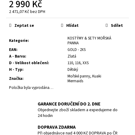
2 990 Kč
č
u
2 471,07 Kč bez DPH
j
Měrná
e
cena:
Zeptat se
Hlídat
Sdílet
m
e
KOSTÝMY & SETY MOŘSKÁ
Kategorie
:
PANNA
EAN
:
GOLD - 2XS
POTÁPĚČSKÁ
MASKA
A - Barva
:
Zlatá
SMALL
D - Velikost oblečení
:
110, 116, XXS
1
H - Typ
:
Dětský
197
Mořské panny, Kuaki
Značka
:
Kč
Mermaids
Položka byla vyprodána…
GARANCE DORUČENÍ DO 2. DNE
Objednejte zboží skladem a expedujeme do
24 hodin
DOPRAVA ZDARMA
Při objednávce nad 4 000 Kč DOPRAVA po ČR