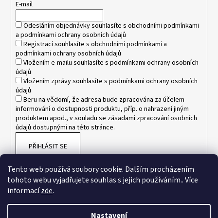
t
E-mail
í
Odesláním objednávky souhlasíte s
obchodními podmínkami
a
podmínkami ochrany osobních údajů
Registrací souhlasíte s
obchodními podmínkami
a
podmínkami ochrany osobních údajů
Vložením e-mailu souhlasíte s
podmínkami ochrany osobních
údajů
Vložením zprávy souhlasíte s
podmínkami ochrany osobních
údajů
Beru na vědomí, že adresa bude zpracována za účelem
informování o dostupnosti produktu, příp. o nahrazení jiným
produktem apod., v souladu se zásadami zpracování osobních
údajů dostupnými na této stránce.
PŘIHLÁSIT SE
Tento web používá soubory cookie. Dalším procházením
tohoto webu vyjadřujete souhlas s jejich používáním.. Více
informací
zde
.
Nastavení