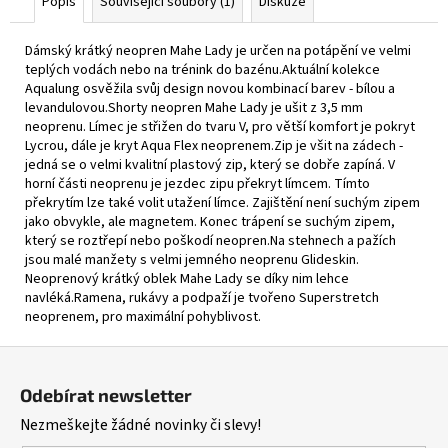
Popis
Související soubory (1)
Diskuze
Dámský krátký neopren Mahe Lady je určen na potápění ve velmi
teplých vodách nebo na trénink do bazénu.Aktuální kolekce
Aqualung osvěžila svůj design novou kombinací barev - bílou a
levandulovou.Shorty neopren Mahe Lady je ušit z 3,5 mm
neoprenu. Límec je střižen do tvaru V, pro větší komfort je pokryt
Lycrou, dále je kryt Aqua Flex neoprenem.Zip je všit na zádech -
jedná se o velmi kvalitní plastový zip, který se dobře zapíná. V
horní části neoprenu je jezdec zipu překryt límcem. Tímto
překrytím lze také volit utažení límce. Zajištění není suchým zipem
jako obvykle, ale magnetem. Konec trápení se suchým zipem,
který se roztřepí nebo poškodí neopren.Na stehnech a pažích
jsou malé manžety s velmi jemného neoprenu Glideskin.
Neoprenový krátký oblek Mahe Lady se díky nim lehce
navléká.Ramena, rukávy a podpaží je tvořeno Superstretch
neoprenem, pro maximální pohyblivost.
Z
á
Odebírat newsletter
p
Nezmeškejte žádné novinky či slevy!
a