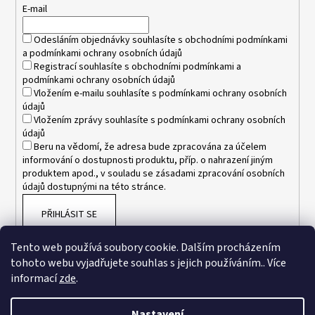
t
E-mail
í
Odesláním objednávky souhlasíte s
obchodními podmínkami
a
podmínkami ochrany osobních údajů
Registrací souhlasíte s
obchodními podmínkami
a
podmínkami ochrany osobních údajů
Vložením e-mailu souhlasíte s
podmínkami ochrany osobních
údajů
Vložením zprávy souhlasíte s
podmínkami ochrany osobních
údajů
Beru na vědomí, že adresa bude zpracována za účelem
informování o dostupnosti produktu, příp. o nahrazení jiným
produktem apod., v souladu se zásadami zpracování osobních
údajů dostupnými na této stránce.
PŘIHLÁSIT SE
Tento web používá soubory cookie. Dalším procházením
tohoto webu vyjadřujete souhlas s jejich používáním.. Více
informací
zde
.
Nastavení