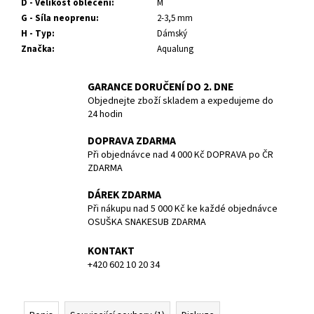
č
D - Velikost oblečení
:
M
u
G - Síla neoprenu
:
2-3,5 mm
j
H - Typ
:
Dámský
e
Značka
:
Aqualung
m
e
GARANCE DORUČENÍ DO 2. DNE
Objednejte zboží skladem a expedujeme do
24 hodin
POTÁPĚČSKÁ
MASKA
DOPRAVA ZDARMA
LARGE
Při objednávce nad 4 000 Kč DOPRAVA po ČR
1
ZDARMA
390
Kč
DÁREK ZDARMA
Při nákupu nad 5 000 Kč ke každé objednávce
OSUŠKA SNAKESUB ZDARMA
KONTAKT
+420 602 10 20 34