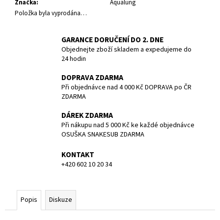
č
Značka
:
Aqualung
u
Položka byla vyprodána…
j
e
GARANCE DORUČENÍ DO 2. DNE
m
Objednejte zboží skladem a expedujeme do
e
24 hodin
DOPRAVA ZDARMA
POTÁPĚČSKÁ
Při objednávce nad 4 000 Kč DOPRAVA po ČR
MASKA
ZDARMA
SMALL
1
DÁREK ZDARMA
197
Při nákupu nad 5 000 Kč ke každé objednávce
Kč
OSUŠKA SNAKESUB ZDARMA
KONTAKT
+420 602 10 20 34
Popis
Diskuze