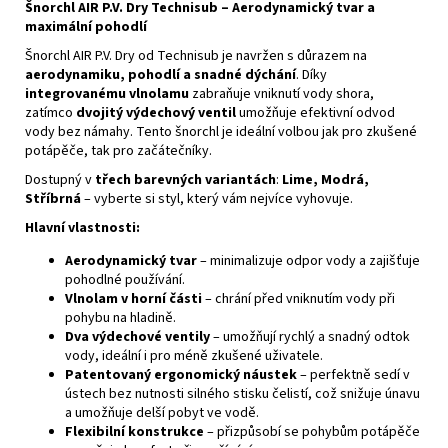
Šnorchl AIR P.V. Dry Technisub – Aerodynamický tvar a
maximální pohodlí
Šnorchl AIR P.V. Dry od Technisub je navržen s důrazem na
aerodynamiku, pohodlí a snadné dýchání
. Díky
integrovanému vlnolamu
zabraňuje vniknutí vody shora,
zatímco
dvojitý výdechový ventil
umožňuje efektivní odvod
vody bez námahy. Tento šnorchl je ideální volbou jak pro zkušené
potápěče, tak pro začátečníky.
Dostupný v
třech barevných variantách
:
Lime, Modrá,
Stříbrná
– vyberte si styl, který vám nejvíce vyhovuje.
Hlavní vlastnosti:
Aerodynamický tvar
– minimalizuje odpor vody a zajišťuje
pohodlné používání.
Vlnolam v horní části
– chrání před vniknutím vody při
pohybu na hladině.
Dva výdechové ventily
– umožňují rychlý a snadný odtok
vody, ideální i pro méně zkušené uživatele.
Patentovaný ergonomický náustek
– perfektně sedí v
ústech bez nutnosti silného stisku čelistí, což snižuje únavu
a umožňuje delší pobyt ve vodě.
Flexibilní konstrukce
– přizpůsobí se pohybům potápěče