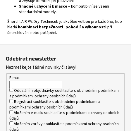
a zvyšuje komfort při používání.
Snadné uchycení k masce
– kompatibilní se všemi
standardními modely.
Šnorchl AIR P.V. Dry Technisub je skvělou volbou pro každého, kdo
hledá
kombinaci bezpečnosti, pohodlí a výkonnosti
při
šnorchlování nebo potápění.
Z
á
Odebírat newsletter
p
Nezmeškejte žádné novinky či slevy!
a
t
E-mail
í
Odesláním objednávky souhlasíte s
obchodními podmínkami
a
podmínkami ochrany osobních údajů
Registrací souhlasíte s
obchodními podmínkami
a
podmínkami ochrany osobních údajů
Vložením e-mailu souhlasíte s
podmínkami ochrany osobních
údajů
Vložením zprávy souhlasíte s
podmínkami ochrany osobních
údajů