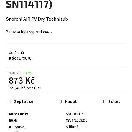
SN114117)
a
j
Šnorchl AIR PV Dry Technisub
í
t
Položka byla vyprodána…
?
do 2 dnů
Kód:
179670
HLEDAT
900 Kč
–3 %
873 Kč
721,49 Kč bez DPH
Měrná
D
cena:
o
Zeptat se
Hlídat
Sdílet
p
o
Kategorie
:
ŠNORCHLY
r
EAN
:
885941003200
u
A - Barva
:
Stříbrná