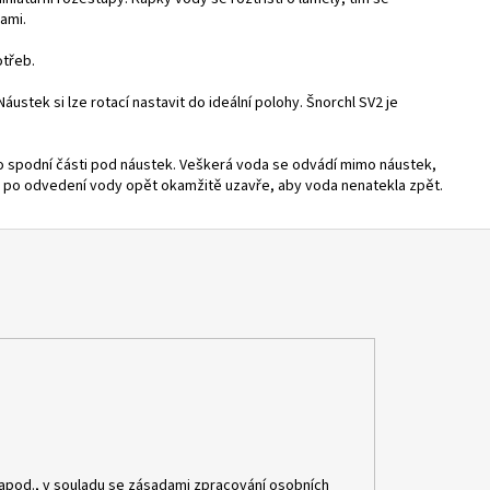
ami.
otřeb.
Náustek si lze rotací nastavit do ideální polohy. Šnorchl SV2 je
do spodní části pod náustek. Veškerá voda se odvádí mimo náustek,
se po odvedení vody opět okamžitě uzavře, aby voda nenatekla zpět.
apod., v souladu se zásadami zpracování osobních