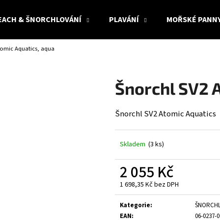
EACH & ŠNORCHLOVÁNÍ
PLAVÁNÍ
MOŘSKÉ PANN
tomic Aquatics, aqua
Co potřebujete najít?
Šnorchl SV2 
HLEDAT
Šnorchl SV2 Atomic Aquatics
Doporučujeme
Skladem
(3 ks)
2 055 Kč
1 698,35 Kč bez DPH
Měrná
cena:
Kategorie
:
ŠNORCH
EAN
:
06-0237-0