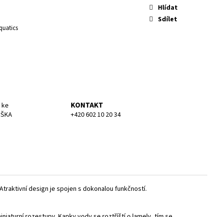
KA SMALL
Hlídat
Sdílet
quatics
KONTAKT
 ke
UŠKA
+420 602 10 20 34
 Atraktivní design je spojen s dokonalou funkčností.
iniaturní rozestupy. Kapky vody se roztříští o lamely, tím se