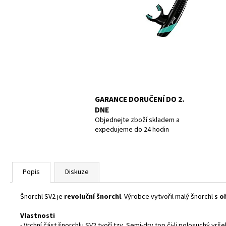
UCPÁVKY DO UŠÍ DOC´S PROPLUGS, PAIR
GR.L
819 Kč
GARANCE DORUČENÍ DO 2.
DNE
Objednejte zboží skladem a
expedujeme do 24 hodin
Popis
Diskuze
Šnorchl SV2 je
revoluční šnorchl
. Výrobce vytvořil malý šnorchl
s o
Vlastnosti
- Vrchní část šnorchlu SV2 tvoří tzv. Semi-dry top či-li polosuchý vr