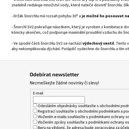
znatelně redukuje množství vody, které nateče dovnitř šnorchlu. Dí
- Držák šnorchlu má rozsah pohybu 30° a
je možné ho posouvat na
- Šnorchl SV2 pokračuje náustkem, který je vyroben z kombinace dv
kónicky ukončen, což podporuje maximální proudění vzduchu do šno
- Ve spodní části šnorchlu SV2 se nachází
výdechový ventil
. Tento 
aby nekomplikovala dýchání. Potápěč vydechne do šnorchlu a tím ot
Z
á
Odebírat newsletter
p
Nezmeškejte žádné novinky či slevy!
a
t
E-mail
í
Odesláním objednávky souhlasíte s
obchodními pod
Registrací souhlasíte s
obchodními podmínkami
a
po
Vložením e-mailu souhlasíte s
podmínkami ochrany os
Vložením zprávy souhlasíte s
podmínkami ochrany os
Beru na vědomí, že adresa bude zpracována za účele