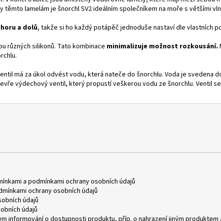
ky těmto lamelám je šnorchl SV2 ideálním společníkem na moře s většími vln
horu a dolů
, takže si ho každý potápěč jednoduše nastaví dle vlastních p
ou různých silikonů. Tato kombinace
minimalizuje možnost rozkousání.
rchlu.
ventil má za úkol odvést vodu, která nateče do šnorchlu. Voda je svedena 
evře výdechový ventil, který propustí veškerou vodu ze šnorchlu. Ventil 
mínkami
a
podmínkami ochrany osobních údajů
dmínkami ochrany osobních údajů
obních údajů
obních údajů
m informování o dostupnosti produktu, příp. o nahrazení jiným produktem 