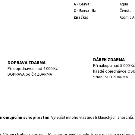
POTÁPĚČSKÁ MASKA LARGE
POTÁPĚČSKÁ MAS
A - Barva
:
Aqua
1 390 Kč
1 197 Kč
C - Barva III.
:
Černá..
Značka
:
Atomic A
DÁREK ZDARMA
DOPRAVA ZDARMA
Při nákupu nad 5 000 Kč
Při objednávce nad 4 000 Kč
každé objednávce OS
DOPRAVA po ČR ZDARMA
SNAKESUB ZDARMA
hromujícími schopnostmi
. Vylepšil mnoho vlastností klasických šnorchlů.
šek. V konci trubice jsou umístěny vodorovné lamely, které mají mezi sebou m