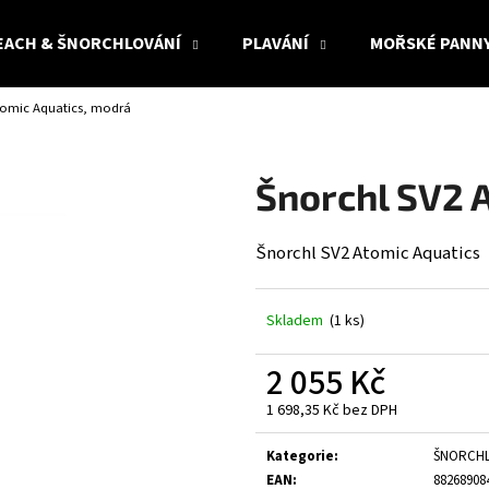
EACH & ŠNORCHLOVÁNÍ
PLAVÁNÍ
MOŘSKÉ PANN
tomic Aquatics, modrá
Co potřebujete najít?
Šnorchl SV2 
HLEDAT
Šnorchl SV2 Atomic Aquatics
Doporučujeme
Skladem
(1 ks)
2 055 Kč
1 698,35 Kč bez DPH
Měrná
cena:
Kategorie
:
ŠNORCH
EAN
:
88268908