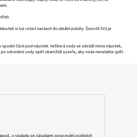
ami.
otřeb.
Náustek si lze rotací nastavit do ideální polohy. Šnorchl SV2 je
do spodní části pod náustek. Veškerá voda se odvádí mimo náustek,
se po odvedení vody opět okamžitě uzavře, aby voda nenatekla zpět.
apod., v souladu se zásadami zpracování osobních