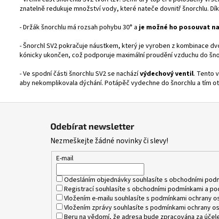
znatelně redukuje množství vody, které nateče dovnitř šnorchlu. Dí
- Držák šnorchlu má rozsah pohybu 30° a
je možné ho posouvat na
- Šnorchl SV2 pokračuje náustkem, který je vyroben z kombinace dv
kónicky ukončen, což podporuje maximální proudění vzduchu do šno
- Ve spodní části šnorchlu SV2 se nachází
výdechový ventil
. Tento 
aby nekomplikovala dýchání. Potápěč vydechne do šnorchlu a tím ot
Z
á
Odebírat newsletter
p
Nezmeškejte žádné novinky či slevy!
a
t
E-mail
í
Odesláním objednávky souhlasíte s
obchodními pod
Registrací souhlasíte s
obchodními podmínkami
a
po
Vložením e-mailu souhlasíte s
podmínkami ochrany os
Vložením zprávy souhlasíte s
podmínkami ochrany os
Beru na vědomí, že adresa bude zpracována za účele