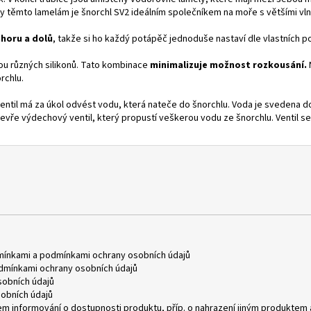
ky těmto lamelám je šnorchl SV2 ideálním společníkem na moře s většími vln
horu a dolů
, takže si ho každý potápěč jednoduše nastaví dle vlastních p
ou různých silikonů. Tato kombinace
minimalizuje možnost rozkousání.
rchlu.
ventil má za úkol odvést vodu, která nateče do šnorchlu. Voda je svedena 
evře výdechový ventil, který propustí veškerou vodu ze šnorchlu. Ventil 
mínkami
a
podmínkami ochrany osobních údajů
dmínkami ochrany osobních údajů
obních údajů
obních údajů
m informování o dostupnosti produktu, příp. o nahrazení jiným produktem 