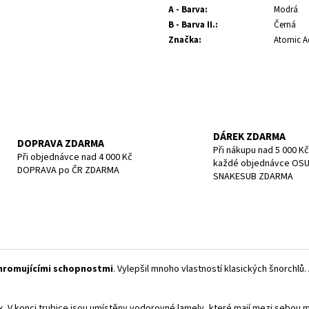
POTÁPĚČSKÁ MASKA SMALL
POTÁPĚČSKÁ MAS
A - Barva
:
Modrá
1 197 Kč
1 190 Kč
B - Barva II.
:
Černá
Značka
:
Atomic A
DÁREK ZDARMA
DOPRAVA ZDARMA
Při nákupu nad 5 000 Kč
Při objednávce nad 4 000 Kč
každé objednávce OS
DOPRAVA po ČR ZDARMA
SNAKESUB ZDARMA
hromujícími schopnostmi
. Vylepšil mnoho vlastností klasických šnorchlů.
šek. V konci trubice jsou umístěny vodorovné lamely, které mají mezi sebou m