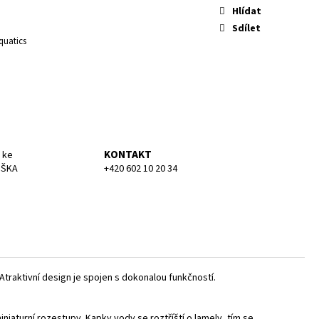
KA MEDIUM
Hlídat
Sdílet
quatics
KONTAKT
 ke
UŠKA
+420 602 10 20 34
 Atraktivní design je spojen s dokonalou funkčností.
iniaturní rozestupy. Kapky vody se roztříští o lamely, tím se