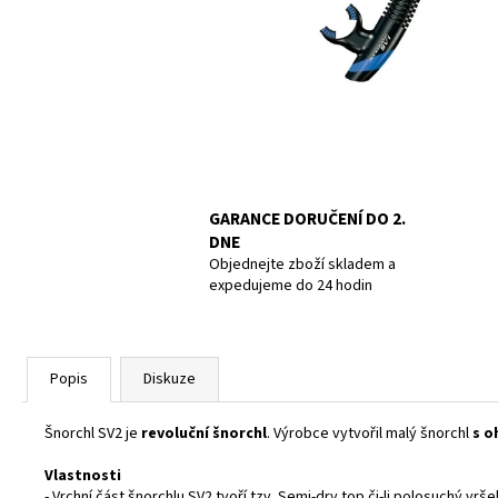
POTÁPĚČSKÁ MASKA LARGE
1 390 Kč
GARANCE DORUČENÍ DO 2.
DNE
Objednejte zboží skladem a
expedujeme do 24 hodin
Popis
Diskuze
Šnorchl SV2 je
revoluční šnorchl
. Výrobce vytvořil malý šnorchl
s o
Vlastnosti
- Vrchní část šnorchlu SV2 tvoří tzv. Semi-dry top či-li polosuchý vr