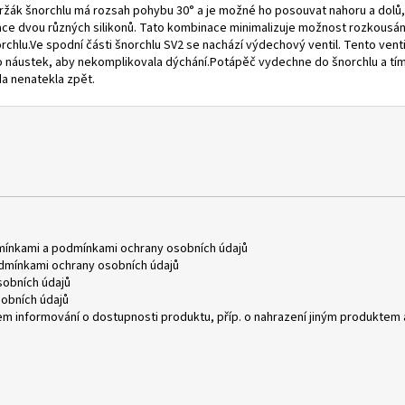
.Držák šnorchlu má rozsah pohybu 30° a je možné ho posouvat nahoru a dolů,
 dvou různých silikonů. Tato kombinace minimalizuje možnost rozkousání. N
hlu.Ve spodní části šnorchlu SV2 se nachází výdechový ventil. Tento venti
 náustek, aby nekomplikovala dýchání.Potápěč vydechne do šnorchlu a tím
a nenatekla zpět.
mínkami
a
podmínkami ochrany osobních údajů
dmínkami ochrany osobních údajů
obních údajů
obních údajů
m informování o dostupnosti produktu, příp. o nahrazení jiným produktem 