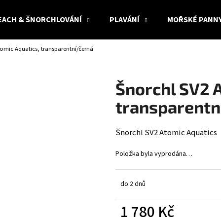
EACH & ŠNORCHLOVÁNÍ
PLAVÁNÍ
MOŘSKÉ PANN
tomic Aquatics, transparentní/černá
Co potřebujete najít?
Šnorchl SV2 
HLEDAT
transparentn
Šnorchl SV2 Atomic Aquatics
Doporučujeme
Položka byla vyprodána…
do 2 dnů
1 780 Kč