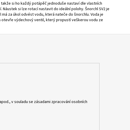
 takže si ho každý potápěč jednoduše nastaví dle vlastních
áustek si lze rotací nastavit do ideální polohy. Šnorchl SV2 je
l má za úkol odvést vodu, která nateče do šnorchlu. Voda je
 otevře výdechový ventil, který propustí veškerou vodu ze
apod., v souladu se zásadami zpracování osobních