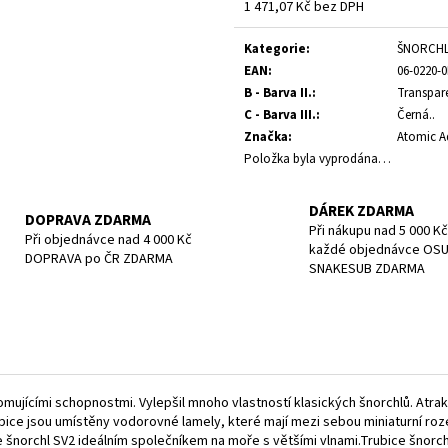
POTÁPĚČSKÁ MASKA SMALL
POTÁPĚČSKÁ MAS
1 471,07 Kč bez DPH
Měrná
1 197 Kč
1 190 Kč
cena:
Kategorie
:
ŠNORCH
EAN
:
06-0220-
B - Barva II.
:
Transpar
C - Barva III.
:
Černá..
Značka
:
Atomic A
Položka byla vyprodána…
DÁREK ZDARMA
DOPRAVA ZDARMA
Při nákupu nad 5 000 Kč
Při objednávce nad 4 000 Kč
každé objednávce OS
DOPRAVA po ČR ZDARMA
SNAKESUB ZDARMA
romujícími schopnostmi. Vylepšil mnoho vlastností klasických šnorchlů. Atrak
trubice jsou umístěny vodorovné lamely, které mají mezi sebou miniaturní roz
 šnorchl SV2 ideálním společníkem na moře s většími vlnami.Trubice šnorch