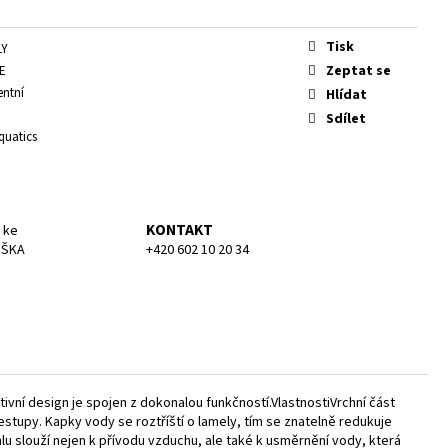
KA MEDIUM
Tisk
LY
Zeptat se
0E
entní
Hlídat
Sdílet
quatics
KONTAKT
 ke
UŠKA
+420 602 10 20 34
tivní design je spojen z dokonalou funkčností.VlastnostiVrchní část
estupy. Kapky vody se roztříští o lamely, tím se znatelně redukuje
lu slouží nejen k přívodu vzduchu, ale také k usměrnění vody, která