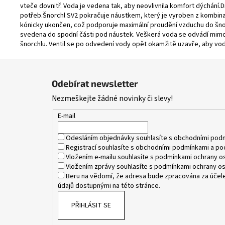
vteče dovnitř. Voda je vedena tak, aby neovlivnila komfort dýchání
potřeb.Šnorchl SV2 pokračuje náustkem, který je vyroben z kombinace
kónicky ukončen, což podporuje maximální proudění vzduchu do šnorc
svedena do spodní části pod náustek. Veškerá voda se odvádí mimo
šnorchlu. Ventil se po odvedení vody opět okamžitě uzavře, aby vod
Z
á
Odebírat newsletter
p
Nezmeškejte žádné novinky či slevy!
a
t
E-mail
í
Odesláním objednávky souhlasíte s
obchodními pod
Registrací souhlasíte s
obchodními podmínkami
a
po
Vložením e-mailu souhlasíte s
podmínkami ochrany os
Vložením zprávy souhlasíte s
podmínkami ochrany os
Beru na vědomí, že adresa bude zpracována za účele
údajů dostupnými na této stránce.
PŘIHLÁSIT SE