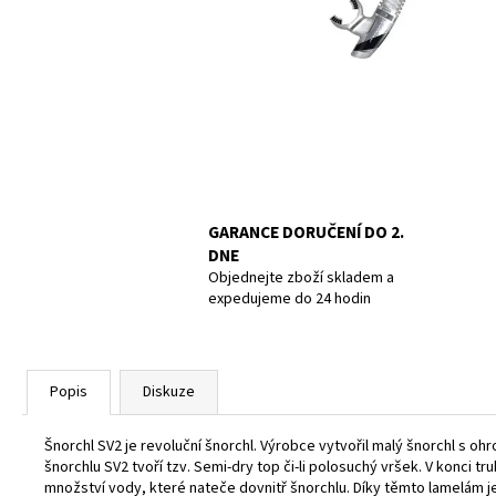
POTÁPĚČSKÁ MASKA LARGE
1 390 Kč
GARANCE DORUČENÍ DO 2.
DNE
Objednejte zboží skladem a
expedujeme do 24 hodin
Popis
Diskuze
Šnorchl SV2 je revoluční šnorchl. Výrobce vytvořil malý šnorchl s oh
šnorchlu SV2 tvoří tzv. Semi-dry top či-li polosuchý vršek. V konci 
množství vody, které nateče dovnitř šnorchlu. Díky těmto lamelám je