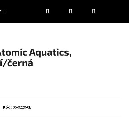
Hledat
Přihlášení
Nákupní
Y
KOLEKCE SNAKESUB & DES
DÁRKOVÉ POUKAZY
košík
Atomic Aquatics,
í/černá
Kód:
06-0220-0E
Následující