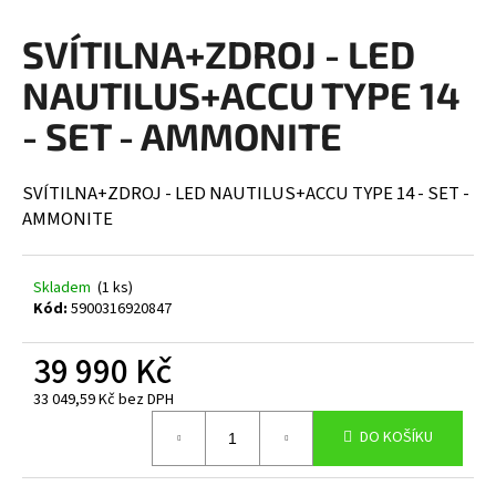
a
SVÍTILNA+ZDROJ - LED
j
í
NAUTILUS+ACCU TYPE 14
t
- SET - AMMONITE
?
SVÍTILNA+ZDROJ - LED NAUTILUS+ACCU TYPE 14 - SET -
AMMONITE
HLEDAT
Skladem
(1 ks)
Kód:
5900316920847
D
39 990 Kč
o
33 049,59 Kč bez DPH
p
Měrná
o
DO KOŠÍKU
cena:
r
u