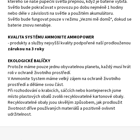
kterého se naše pupeční světla přepnou, když je baterie vybitá.
Světlo bude pokračovat v provozu po dobu nejméně 1 hodiny
nebo déle v závislosti na světle a použitém akumulátoru.
Světlo bude fungovat pouze v režimu „Vezmi mě domů“, dokud se
baterie znovu nenabije.
KVALITA SYSTÉMU AMMONITE AMMOPOWER
- produkty a služby nejvyšší kvality podpořené naší prodlouženou
zárukou na 3 roky
EKOLOGICKÉ BALÍČKY
Protože máme pouze jednu obyvatelnou planetu, každý musí hrát
roli v ochraně životního prostředí.
V Ammonite System máme velký zájem na ochraně životního
prostředí a děláme svou část.
Při rozhodování o krabicích, sáčcích nebo kontejnerech jsme
místo plastových obalů zvolili recyklovatelné kartonové obaly.
Recyklovatelné obaly jsou skvělým způsobem, jak prodloužit
životnost dříve používaných materiálů a pozitivně ovlivnit
udržitelnost.
Z
á