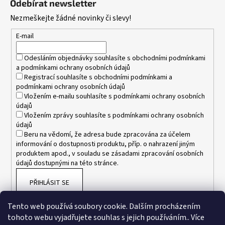
Odebírat newsletter
p
Nezmeškejte žádné novinky či slevy!
a
t
E-mail
í
Odesláním objednávky souhlasíte s
obchodními podmínkami
a
podmínkami ochrany osobních údajů
Registrací souhlasíte s
obchodními podmínkami
a
podmínkami ochrany osobních údajů
Vložením e-mailu souhlasíte s
podmínkami ochrany osobních
údajů
Vložením zprávy souhlasíte s
podmínkami ochrany osobních
údajů
Beru na vědomí, že adresa bude zpracována za účelem
informování o dostupnosti produktu, příp. o nahrazení jiným
produktem apod., v souladu se zásadami zpracování osobních
údajů dostupnými na této stránce.
PŘIHLÁSIT SE
Tento web používá soubory cookie. Dalším procházením
tohoto webu vyjadřujete souhlas s jejich používáním.. Více