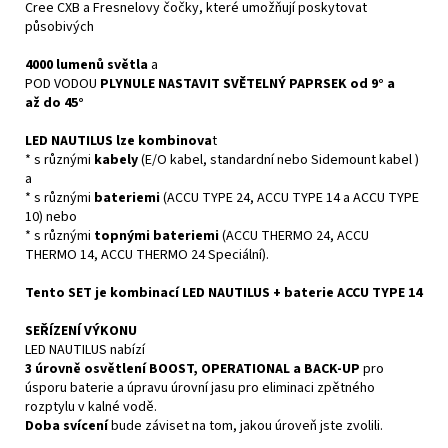
Cree CXB a Fresnelovy čočky, které umožňují poskytovat
působivých
4000 lumenů světla
a
POD VODOU
PLYNULE NASTAVIT SVĚTELNÝ PAPRSEK
od 9° a
až do 45°
LED NAUTILUS lze kombinova
t
* s různými
kabely
(E/O kabel, standardní nebo Sidemount kabel )
a
* s různými
bateriemi
(ACCU TYPE 24, ACCU TYPE 14 a ACCU TYPE
10) nebo
* s různými
topnými bateriemi
(ACCU THERMO 24, ACCU
THERMO 14, ACCU THERMO 24 Speciální).
Tento SET je kombinací LED NAUTILUS + baterie ACCU TYPE 14
SEŘÍZENÍ VÝKONU
LED NAUTILUS nabízí
3 úrovně osvětlení BOOST, OPERATIONAL a BACK-UP
pro
úsporu baterie a úpravu úrovní jasu pro eliminaci zpětného
rozptylu v kalné vodě.
Doba svícení
bude záviset na tom, jakou úroveň jste zvolili.