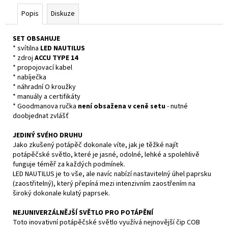
Popis
Diskuze
SET OBSAHUJE
* svítilna
LED NAUTILUS
* zdroj
ACCU TYPE 14
* propojovací kabel
* nabíječka
* náhradní O kroužky
* manuály a certifikáty
* Goodmanova ručka
není obsažena v ceně setu
- nutné
doobjednat zvlášť
JEDINÝ SVÉHO DRUHU
Jako zkušený potápěč dokonale víte, jak je těžké najít
potápěčské světlo, které je jasné, odolné, lehké a spolehlivě
funguje téměř za každých podmínek.
LED NAUTILUS je to vše, ale navíc nabízí nastavitelný úhel paprsku
(zaostřitelný), který přepíná mezi intenzivním zaostřením na
široký dokonale kulatý paprsek.
NEJUNIVERZÁLNĚJŠÍ SVĚTLO PRO POTÁPĚNÍ
Toto inovativní potápěčské světlo využívá nejnovější čip COB