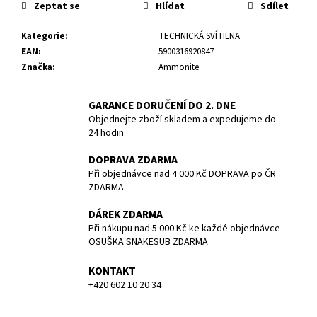
č
Zeptat se
Hlídat
Sdílet
u
j
Kategorie
:
TECHNICKÁ SVÍTILNA
e
EAN
:
5900316920847
m
Značka
:
Ammonite
e
GARANCE DORUČENÍ DO 2. DNE
Objednejte zboží skladem a expedujeme do
POTÁPĚČSKÁ
MASKA
24 hodin
MEDIUM
DOPRAVA ZDARMA
1
Při objednávce nad 4 000 Kč DOPRAVA po ČR
190
Kč
ZDARMA
DÁREK ZDARMA
Při nákupu nad 5 000 Kč ke každé objednávce
OSUŠKA SNAKESUB ZDARMA
KONTAKT
+420 602 10 20 34