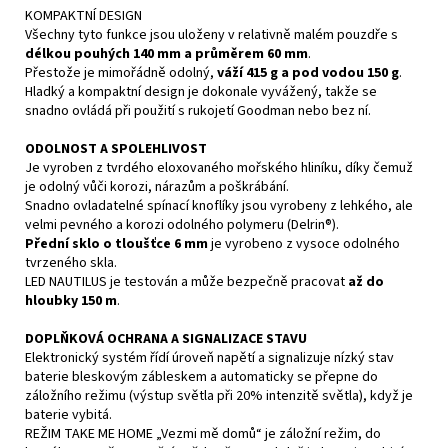
KOMPAKTNÍ DESIGN
Všechny tyto funkce jsou uloženy v relativně malém pouzdře s
délkou pouhých 140 mm a průměrem 60 mm
.
Přestože je mimořádně odolný,
váží 415 g a pod vodou 150 g
.
Hladký a kompaktní design je dokonale vyvážený, takže se
snadno ovládá při použití s rukojetí Goodman nebo bez ní.
ODOLNOST A SPOLEHLIVOST
Je vyroben z tvrdého eloxovaného mořského hliníku, díky čemuž
je odolný vůči korozi, nárazům a poškrábání.
Snadno ovladatelné spínací knoflíky jsou vyrobeny z lehkého, ale
velmi pevného a korozi odolného polymeru (Delrin®).
Přední sklo o tloušťce 6 mm
je vyrobeno z vysoce odolného
tvrzeného skla.
LED NAUTILUS je testován a může bezpečně pracovat
až do
hloubky 150 m
.
DOPLŇKOVÁ OCHRANA A SIGNALIZACE STAVU
Elektronický systém řídí úroveň napětí a signalizuje nízký stav
baterie bleskovým zábleskem a automaticky se přepne do
záložního režimu (výstup světla při 20% intenzitě světla), když je
baterie vybitá.
REŽIM TAKE ME HOME „Vezmi mě domů“ je záložní režim, do