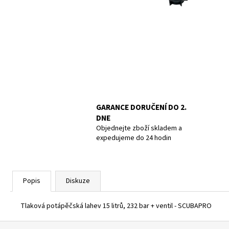
UCPÁVKY DO UŠÍ DOC´S PROPLUGS, PAIR
GR.L
819 Kč
GARANCE DORUČENÍ DO 2.
DNE
Objednejte zboží skladem a
expedujeme do 24 hodin
Popis
Diskuze
Tlaková potápěčská lahev 15 litrů, 232 bar + ventil - SCUBAPRO
Z