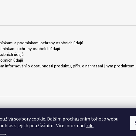
mínkami
a
podmínkami ochrany osobních údajů
dmínkami ochrany osobních údajů
obních údajů
obních údajů
m informování o dostupnosti produktu, příp. o nahrazení jiným produktem 
oužívá soubory cookie. Dalším procházením tohoto webu
ouhlas s jejich používáním.. Více informací
zde
.