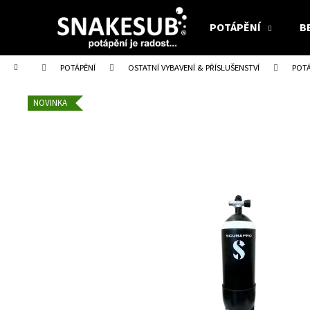
K
Přejít
na
o
POTÁPĚNÍ
B
obsah
Zpět
Zpět
š
do
do
í
Domů
POTÁPĚNÍ
OSTATNÍ VYBAVENÍ & PŘÍSLUŠENSTVÍ
POTÁ
obchodu
obchodu
k
NOVINKA