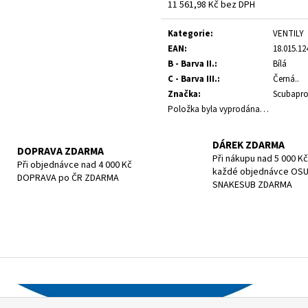
POTÁPĚČSKÁ MASKA LARGE
POTÁPĚČSKÁ MAS
11 561,98 Kč bez DPH
Měrná
1 390 Kč
1 197 Kč
cena:
Kategorie
:
VENTILY
EAN
:
18.015.12
B - Barva II.
:
Bílá
C - Barva III.
:
Černá..
Značka
:
Scubapr
Položka byla vyprodána…
DÁREK ZDARMA
DOPRAVA ZDARMA
Při nákupu nad 5 000 Kč
Při objednávce nad 4 000 Kč
každé objednávce OS
DOPRAVA po ČR ZDARMA
SNAKESUB ZDARMA