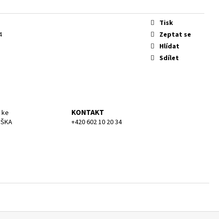
KA SMALL
Tisk
Zeptat se
4
Hlídat
Sdílet
o
KONTAKT
 ke
UŠKA
+420 602 10 20 34