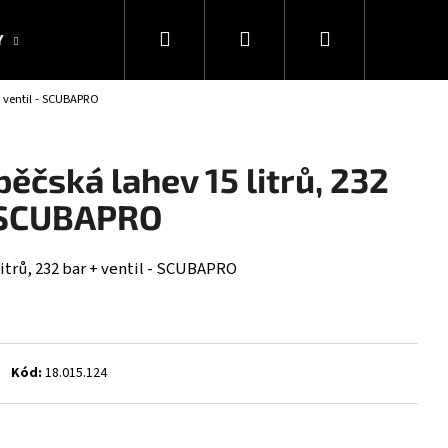
Hledat
Přihlášení
Nákupní
Y
KOLEKCE SNAKESUB & DES
DÁRKOVÉ POUKAZY
+ ventil - SCUBAPRO
košík
ěčská lahev 15 litrů, 232
- SCUBAPRO
itrů, 232 bar + ventil - SCUBAPRO
Kód:
18.015.124
Následující