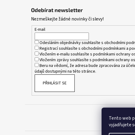
á
Odebírat newsletter
p
Nezmeškejte žádné novinky či slevy!
a
t
E-mail
í
Odesláním objednávky souhlasíte s
obchodními pod
Registrací souhlasíte s
obchodními podmínkami
a
po
Vložením e-mailu souhlasíte s
podmínkami ochrany os
Vložením zprávy souhlasíte s
podmínkami ochrany os
Beru na vědomí, že adresa bude zpracována za účele
údajů dostupnými na této stránce.
PŘIHLÁSIT SE
Tento web p
vyjadřujete s