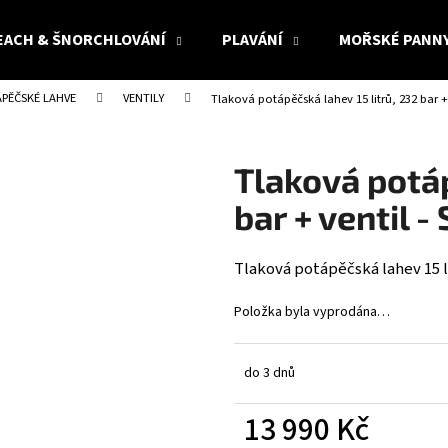
EACH & ŠNORCHLOVÁNÍ
PLAVÁNÍ
MOŘSKÉ PANN
PĚČSKÉ LAHVE
VENTILY
Tlaková potápěčská lahev 15 litrů, 232 bar 
Co potřebujete najít?
Tlaková potáp
HLEDAT
bar + ventil 
Tlaková potápěčská lahev 15 l
Doporučujeme
Položka byla vyprodána…
do 3 dnů
13 990 Kč