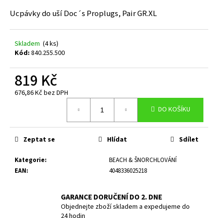
a
Ucpávky do uší Doc´s Proplugs, Pair GR.XL
j
í
Skladem
(4 ks)
t
Kód:
840.255.500
?
819 Kč
676,86 Kč bez DPH
Měrná
DO KOŠÍKU
cena:
HLEDAT
Zeptat se
Hlídat
Sdílet
D
Kategorie
:
BEACH & ŠNORCHLOVÁNÍ
o
EAN
:
4048336025218
p
o
GARANCE DORUČENÍ DO 2. DNE
r
Objednejte zboží skladem a expedujeme do
u
24 hodin