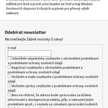
odlišné pro levé a pravé ucho.Snadno se čistí a mají dlouhou
390
životnost.K dispozici 8 různých ucpávek pro přesný výběr
Kč
velikosti.
Z
á
Odebírat newsletter
p
Nezmeškejte žádné novinky či slevy!
a
t
E-mail
í
Odesláním objednávky souhlasíte s
obchodními podmínkami
a
podmínkami ochrany osobních údajů
Registrací souhlasíte s
obchodními podmínkami
a
podmínkami ochrany osobních údajů
Vložením e-mailu souhlasíte s
podmínkami ochrany osobních
údajů
Vložením zprávy souhlasíte s
podmínkami ochrany osobních
údajů
Beru na vědomí, že adresa bude zpracována za účelem
informování o dostupnosti produktu, příp. o nahrazení jiným
produktem apod., v souladu se zásadami zpracování osobních