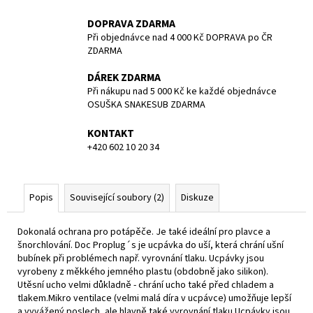
č
u
DOPRAVA ZDARMA
j
Při objednávce nad 4 000 Kč DOPRAVA po ČR
e
ZDARMA
m
DÁREK ZDARMA
e
Při nákupu nad 5 000 Kč ke každé objednávce
OSUŠKA SNAKESUB ZDARMA
TRIČKO
BASIC
KONTAKT
-
+420 602 10 20 34
DIVING
IS
A
PLEASURE
Popis
Související soubory (2)
Diskuze
SNAKESUB
-
PÁNSKÉ
Dokonalá ochrana pro potápěče. Je také ideální pro plavce a
-
šnorchlování. Doc Proplug´s je ucpávka do uší, která chrání ušní
MODRÁ/BÍLÁ
bubínek při problémech např. vyrovnání tlaku. Ucpávky jsou
-
vyrobeny z měkkého jemného plastu (obdobně jako silikon).
100%
Utěsní ucho velmi důkladně - chrání ucho také před chladem a
BAVLNA
-
tlakem.Mikro ventilace (velmi malá díra v ucpávce) umožňuje lepší
VEL.M
a vyvážený poslech, ale hlavně také vyrovnání tlaku.Ucpávky jsou