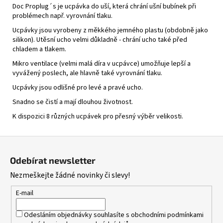
Doc Proplug´s je ucpávka do uší, která chrání ušní bubínek při
390
problémech např. vyrovnání tlaku.
Kč
Ucpávky jsou vyrobeny z měkkého jemného plastu (obdobně jako
silikon). Utěsní ucho velmi důkladně - chrání ucho také před
chladem a tlakem.
Mikro ventilace (velmi malá díra v ucpávce) umožňuje lepší a
vyvážený poslech, ale hlavně také vyrovnání tlaku.
Ucpávky jsou odlišné pro levé a pravé ucho.
Snadno se čistí a mají dlouhou životnost.
K dispozici 8 různých ucpávek pro přesný výběr velikosti.
Z
á
Odebírat newsletter
p
Nezmeškejte žádné novinky či slevy!
a
t
E-mail
í
Odesláním objednávky souhlasíte s
obchodními podmínkami