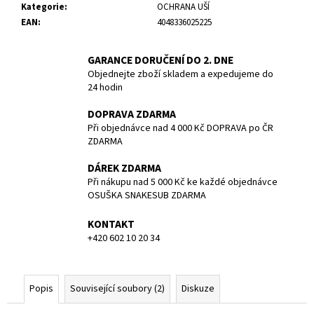
č
Kategorie
:
OCHRANA UŠÍ
u
EAN
:
4048336025225
j
e
GARANCE DORUČENÍ DO 2. DNE
m
Objednejte zboží skladem a expedujeme do
e
24 hodin
DOPRAVA ZDARMA
TRIČKO
Při objednávce nad 4 000 Kč DOPRAVA po ČR
BASIC
ZDARMA
-
DIVING
IS
DÁREK ZDARMA
A
Při nákupu nad 5 000 Kč ke každé objednávce
PLEASURE
OSUŠKA SNAKESUB ZDARMA
SNAKESUB
-
KONTAKT
PÁNSKÉ
+420 602 10 20 34
-
MODRÁ/BÍLÁ
-
100%
BAVLNA
Popis
Související soubory (2)
Diskuze
-
VEL.M