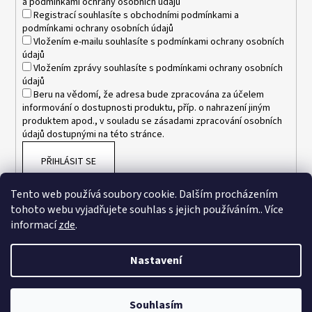
a
podmínkami ochrany osobních údajů
Registrací souhlasíte s
obchodními podmínkami
a
podmínkami ochrany osobních údajů
Vložením e-mailu souhlasíte s
podmínkami ochrany osobních
údajů
Vložením zprávy souhlasíte s
podmínkami ochrany osobních
údajů
Beru na vědomí, že adresa bude zpracována za účelem
informování o dostupnosti produktu, příp. o nahrazení jiným
produktem apod., v souladu se zásadami zpracování osobních
údajů dostupnými na této stránce.
PŘIHLÁSIT SE
Tento web používá soubory cookie. Dalším procházením
tohoto webu vyjadřujete souhlas s jejich používáním.. Více
informací
zde
.
Nastavení
Vytvořil Shoptet
Souhlasím
Copyright 2026
www.esnakesub.cz
. Všechna práva vyhrazena.