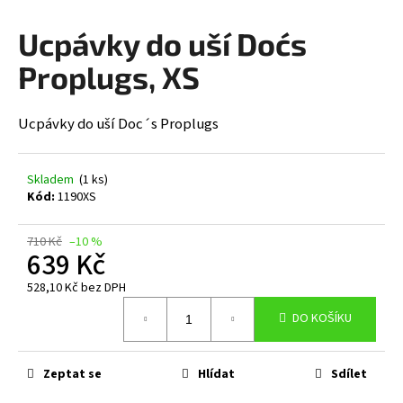
a
Ucpávky do uší Doc´s
j
í
Proplugs, XS
t
?
Ucpávky do uší Doc´s Proplugs
Skladem
(1 ks)
Kód:
1190XS
HLEDAT
710 Kč
–10 %
639 Kč
D
528,10 Kč bez DPH
Měrná
o
DO KOŠÍKU
cena:
p
o
r
Zeptat se
Hlídat
Sdílet
u