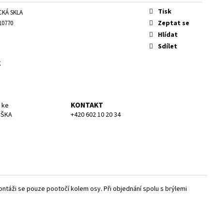
KA SMALL
Tisk
CKÁ SKLA
Zeptat se
10770
Hlídat
Sdílet
g
KONTAKT
 ke
UŠKA
+420 602 10 20 34
montáži se pouze pootočí kolem osy. Při objednání spolu s brýlemi