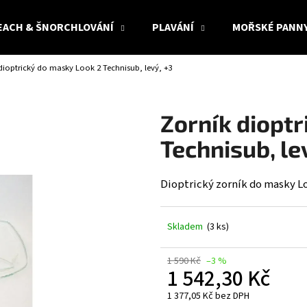
EACH & ŠNORCHLOVÁNÍ
PLAVÁNÍ
MOŘSKÉ PANN
dioptrický do masky Look 2 Technisub, levý, +3
Co potřebujete najít?
Zorník dioptr
HLEDAT
Technisub, le
Dioptrický zorník do masky L
Doporučujeme
Skladem
(3 ks)
1 590 Kč
–3 %
1 542,30 Kč
1 377,05 Kč bez DPH