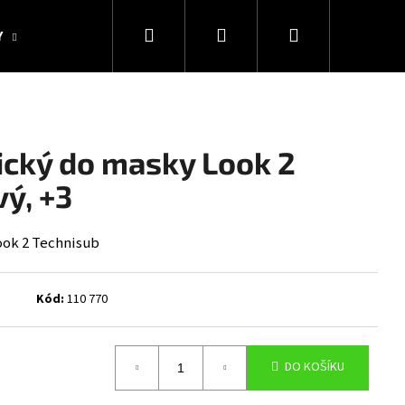
Hledat
Přihlášení
Nákupní
Y
KOLEKCE SNAKESUB & DES
DÁRKOVÉ POUKAZY
košík
ický do masky Look 2
vý, +3
ook 2 Technisub
Kód:
110 770
Následující
DO KOŠÍKU