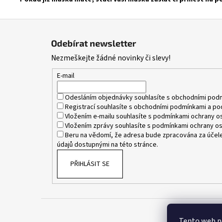
Z
á
Odebírat newsletter
p
Nezmeškejte žádné novinky či slevy!
a
t
E-mail
í
Odesláním objednávky souhlasíte s
obchodními pod
Registrací souhlasíte s
obchodními podmínkami
a
po
Vložením e-mailu souhlasíte s
podmínkami ochrany os
Vložením zprávy souhlasíte s
podmínkami ochrany os
Beru na vědomí, že adresa bude zpracována za účele
údajů dostupnými na této stránce.
PŘIHLÁSIT SE
Tento web p