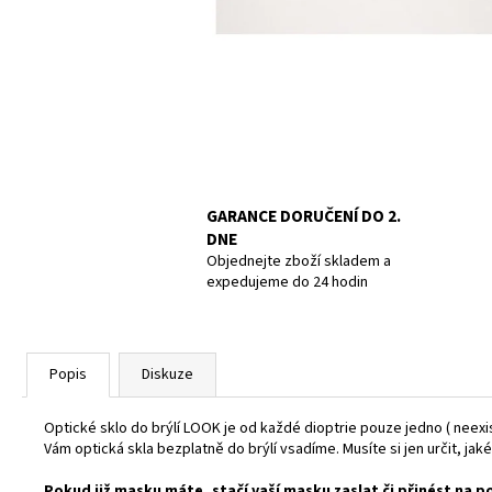
UCPÁVKY DO UŠÍ DOC´S PROPLUGS, PAIR
GR.L
819 Kč
GARANCE DORUČENÍ DO 2.
DNE
Objednejte zboží skladem a
expedujeme do 24 hodin
Popis
Diskuze
Optické sklo do brýlí LOOK je od každé dioptrie pouze jedno ( neexis
Vám optická skla bezplatně do brýlí vsadíme. Musíte si jen určit, jak
Pokud již masku máte, stačí vaší masku zaslat či přinést na 