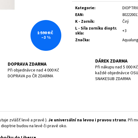
Měrná
POTÁPĚČSKÁ MASKA LARGE
POTÁPĚČSKÁ MAS
cena:
Kategorie
:
DIOPTRI
1 390 Kč
1 197 Kč
EAN
:
80222001
K - Zorník
:
Čirý
L - Síla zorníku dioptr.
+3
1 590 KČ
skla
:
–3 %
Značka
:
Aqualun
DÁREK ZDARMA
DOPRAVA ZDARMA
Při nákupu nad 5 000 Kč
Při objednávce nad 4 000 Kč
každé objednávce OS
DOPRAVA po ČR ZDARMA
SNAKESUB ZDARMA
tuje zvlášť levé a pravé ).
Je universální na levou i pravou stranu
. Při 
é dioptrie budou na levé či pravé oko.
pobočku do Liberce.