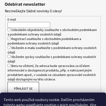
á
Odebírat newsletter
p
Nezmeškejte žádné novinky či slevy!
a
t
E-mail
í
Odesláním objednávky souhlasíte s
obchodními podmínkami
a
podmínkami ochrany osobních údajů
Registrací souhlasíte s
obchodními podmínkami
a
podmínkami ochrany osobních údajů
Vložením e-mailu souhlasíte s
podmínkami ochrany osobních
údajů
Vložením zprávy souhlasíte s
podmínkami ochrany osobních
údajů
Beru na vědomí, že adresa bude zpracována za účelem
informování o dostupnosti produktu, příp. o nahrazení jiným
produktem apod., v souladu se zásadami zpracování osobních
údajů dostupnými na této stránce.
PŘIHLÁSIT SE
Tento web používá soubory cookie. Dalším procházením
tohoto webu vyjadřujete souhlas s jejich používáním.. Více