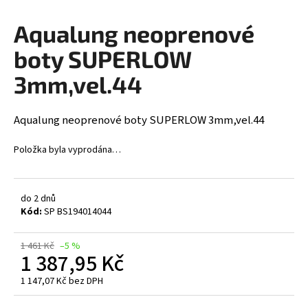
a
Aqualung neoprenové
j
í
boty SUPERLOW
t
3mm,vel.44
?
Aqualung neoprenové boty SUPERLOW 3mm,vel.44
Položka byla vyprodána…
HLEDAT
do 2 dnů
Kód:
SP BS194014044
D
o
1 461 Kč
–5 %
p
1 387,95 Kč
o
r
1 147,07 Kč bez DPH
Měrná
u
cena: