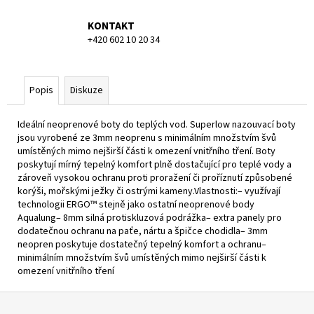
KONTAKT
+420 602 10 20 34
Popis
Diskuze
Ideální neoprenové boty do teplých vod. Superlow nazouvací boty
jsou vyrobené ze 3mm neoprenu s minimálním množstvím švů
umístěných mimo nejširší části k omezení vnitřního tření. Boty
poskytují mírný tepelný komfort plně dostačující pro teplé vody a
zároveň vysokou ochranu proti proražení či proříznutí způsobené
korýši, mořskými ježky či ostrými kameny.Vlastnosti:– využívají
technologii ERGO™ stejně jako ostatní neoprenové body
Aqualung– 8mm silná protiskluzová podrážka– extra panely pro
dodatečnou ochranu na paťe, nártu a špičce chodidla– 3mm
neopren poskytuje dostatečný tepelný komfort a ochranu–
minimálním množstvím švů umístěných mimo nejširší části k
omezení vnitřního tření
Z