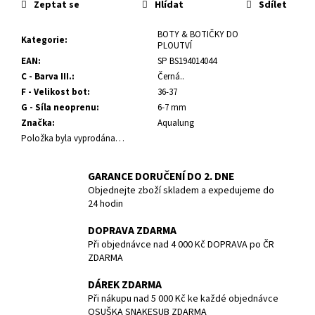
č
Zeptat se
Hlídat
Sdílet
u
j
BOTY & BOTIČKY DO
Kategorie
:
PLOUTVÍ
e
EAN
:
SP BS194014044
m
C - Barva III.
:
Černá..
e
F - Velikost bot
:
36-37
G - Síla neoprenu
:
6-7 mm
1.STUPEŇ
Značka
:
Aqualung
DS4,
Položka byla vyprodána…
DIN
300
BAR
GARANCE DORUČENÍ DO 2. DNE
4
Objednejte zboží skladem a expedujeme do
461,80
24 hodin
Kč
DOPRAVA ZDARMA
Při objednávce nad 4 000 Kč DOPRAVA po ČR
ZDARMA
DÁREK ZDARMA
Při nákupu nad 5 000 Kč ke každé objednávce
OSUŠKA SNAKESUB ZDARMA