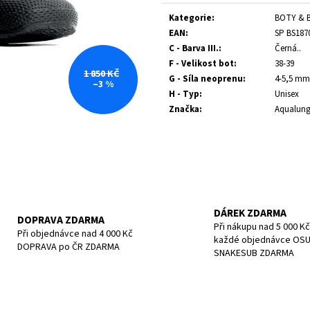
Měrná
POTÁPĚČSKÁ MASKA SMALL
POTÁPĚČSKÁ MAS
cena:
Kategorie
:
BOTY & 
1 197 Kč
1 190 Kč
EAN
:
SP BS187
C - Barva III.
:
Černá..
F - Velikost bot
:
38-39
1 850 KČ
G - Síla neoprenu
:
4-5,5 mm
–3 %
H - Typ
:
Unisex
Značka
:
Aqualun
DÁREK ZDARMA
DOPRAVA ZDARMA
Při nákupu nad 5 000 Kč
Při objednávce nad 4 000 Kč
každé objednávce OS
DOPRAVA po ČR ZDARMA
SNAKESUB ZDARMA