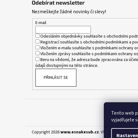
Odebírat newsletter
p
Nezmeškejte žádné novinky či slevy!
a
t
E-mail
í
Odesláním objednávky souhlasíte s
obchodními pod
Registrací souhlasíte s
obchodními podmínkami
a
po
Vložením e-mailu souhlasíte s
podmínkami ochrany os
Vložením zprávy souhlasíte s
podmínkami ochrany os
Beru na vědomí, že adresa bude zpracována za účele
údajů dostupnými na této stránce.
PŘIHLÁSIT SE
Tento web p
vyjadřujete s
Copyright 2026
www.esnakesub.cz
. Všechna práva vyhr
Nastaven