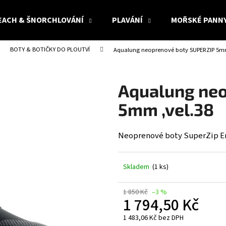
EACH & ŠNORCHLOVÁNÍ
PLAVÁNÍ
MOŘSKÉ PANN
BOTY & BOTIČKY DO PLOUTVÍ
Aqualung neoprenové boty SUPERZIP 5mm
Co potřebujete najít?
Aqualung ne
HLEDAT
5mm ,vel.38
Neoprenové boty SuperZip E
Doporučujeme
Skladem
(1 ks)
1 850 Kč
–3 %
1 794,50 Kč
1 483,06 Kč bez DPH