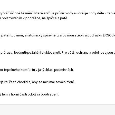
váří účinné těsnění, které snižuje průnik vody a udržuje nohy déle v teple.
 polstrováním v podrážce, na špičce a patě.
aši patentovanou, anatomicky správně tvarovanou stélku a podrážku ERGO, k
ůrazu, bodnutí/požahání a uklouznutí. Pro větší ochranu a odolnost jsou pa
ho tepelného komfortu v jakýchkoli podmínkách.
širší části chodidla, aby se minimalizovalo tření.
 lem v horní části odolává opotřebení.