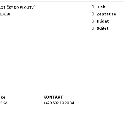
KA MEDIUM
Tisk
BOTIČKY DO PLOUTVÍ
Zeptat se
014038
Hlídat
Sdílet
g
KONTAKT
 ke
UŠKA
+420 602 10 20 34