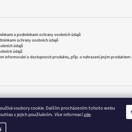
mínkami
a
podmínkami ochrany osobních údajů
dmínkami ochrany osobních údajů
obních údajů
obních údajů
m informování o dostupnosti produktu, příp. o nahrazení jiným produktem 
oužívá soubory cookie. Dalším procházením tohoto webu
ouhlas s jejich používáním.. Více informací
zde
.
azena.
í