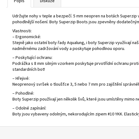
Popis
Diskuze
Udržujte nohy v teple a bezpečí. 5 mm neopren na botách Superzip vyt
pohodlnější nošení. Boty Superzip Boots jsou zpevněny dodatečným
Vlastnosti:
– Ergonomické:
Stejně jako ostatní boty řady Aqualung, i boty Superzip využívají n
nadměrnému zadržování vody a poskytuje pohodlnou oporu.
– Poskytující ochranu:
Podrážka s 8 mm silným vzorkem poskytuje prvotřídní ochranu proti pr
standardních bot!
– Hřejivé:
Neoprenový svršek o tloušťce 3, 5 nebo 7 mm pro zajištění správné
– Pohodlné:
Boty Superzip používají jen několik švů, které jsou umístěny mimo nej
– Odolné zapínání:
Boty jsou vybaveny odolným, nekorodujícím zipem #10 YKK. Elastický
Z
á