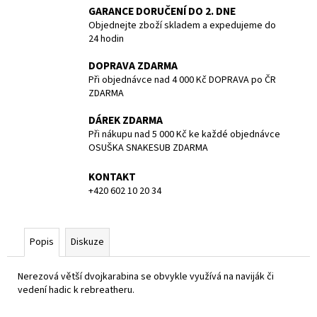
č
GARANCE DORUČENÍ DO 2. DNE
u
Objednejte zboží skladem a expedujeme do
j
24 hodin
e
m
DOPRAVA ZDARMA
e
Při objednávce nad 4 000 Kč DOPRAVA po ČR
ZDARMA
DÁREK ZDARMA
TRIČKO
BASIC
Při nákupu nad 5 000 Kč ke každé objednávce
-
OSUŠKA SNAKESUB ZDARMA
DIVING
IS
KONTAKT
A
+420 602 10 20 34
PLEASURE
SNAKESUB
-
PÁNSKÉ
-
Popis
Diskuze
MODRÁ/BÍLÁ
-
Nerezová větší dvojkarabina se obvykle využívá na naviják či
100%
BAVLNA
vedení hadic k rebreatheru.
-
VEL.M