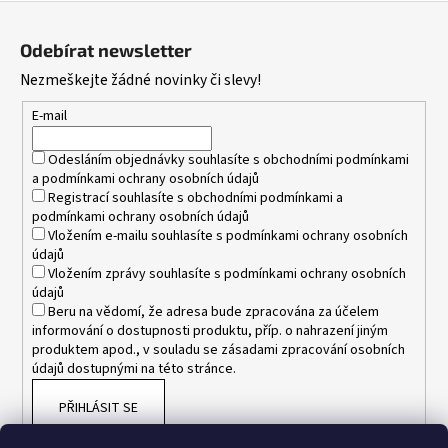
Z
390
á
Kč
Odebírat newsletter
p
Nezmeškejte žádné novinky či slevy!
a
t
E-mail
í
Odesláním objednávky souhlasíte s
obchodními podmínkami
a
podmínkami ochrany osobních údajů
Registrací souhlasíte s
obchodními podmínkami
a
podmínkami ochrany osobních údajů
Vložením e-mailu souhlasíte s
podmínkami ochrany osobních
údajů
Vložením zprávy souhlasíte s
podmínkami ochrany osobních
údajů
Beru na vědomí, že adresa bude zpracována za účelem
informování o dostupnosti produktu, příp. o nahrazení jiným
produktem apod., v souladu se zásadami zpracování osobních
údajů dostupnými na této stránce.
PŘIHLÁSIT SE