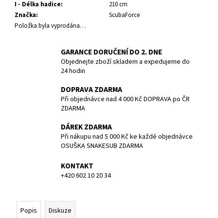
č
I - Délka hadice
:
210 cm
u
Značka
:
ScubaForce
j
Položka byla vyprodána…
e
m
GARANCE DORUČENÍ DO 2. DNE
e
Objednejte zboží skladem a expedujeme do
24 hodin
KAPSA
DOPRAVA ZDARMA
PŘÍDAVNÁ
NA
Při objednávce nad 4 000 Kč DOPRAVA po ČR
SUCHÝ
ZDARMA
OBLEK
DUX
DÁREK ZDARMA
Při nákupu nad 5 000 Kč ke každé objednávce
684
Kč
OSUŠKA SNAKESUB ZDARMA
Původně:
720
KONTAKT
Kč
+420 602 10 20 34
Popis
Diskuze