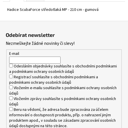
Hadice ScubaForce středotlaká MP - 210 cm - gumová
Z
á
Odebírat newsletter
p
Nezmeškejte žádné novinky či slevy!
a
t
E-mail
í
Odesláním objednávky souhlasíte s
obchodními podmínkami
a
podmínkami ochrany osobních údajů
Registrací souhlasíte s
obchodními podmínkami
a
podmínkami ochrany osobních údajů
Vložením e-mailu souhlasíte s
podmínkami ochrany osobních
údajů
Vložením zprávy souhlasíte s
podmínkami ochrany osobních
údajů
Beru na vědomí, že adresa bude zpracována za účelem
informování o dostupnosti produktu, příp. o nahrazení jiným
produktem apod., v souladu se zásadami zpracování osobních
údajů dostupnými na této stránce.