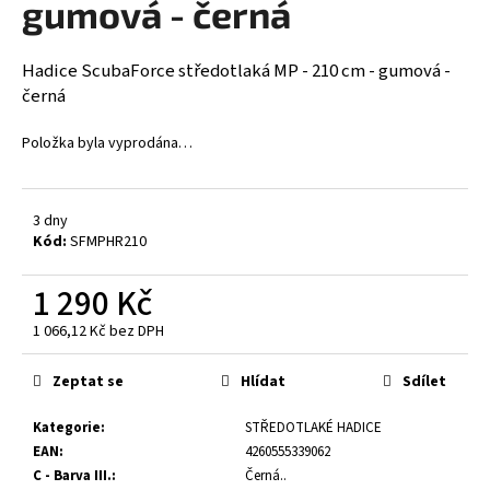
gumová - černá
a
j
Hadice ScubaForce středotlaká MP - 210 cm - gumová -
í
černá
t
?
Položka byla vyprodána…
3 dny
Kód:
SFMPHR210
HLEDAT
1 290 Kč
1 066,12 Kč bez DPH
D
Měrná
o
cena:
Zeptat se
Hlídat
Sdílet
p
o
Kategorie
:
STŘEDOTLAKÉ HADICE
r
EAN
:
4260555339062
u
C - Barva III.
:
Černá..