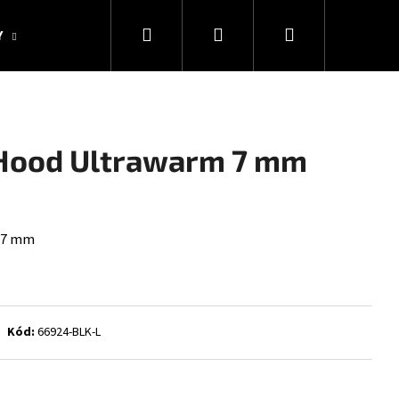
Hledat
Přihlášení
Nákupní
Y
KOLEKCE SNAKESUB & DES
DÁRKOVÉ POUKAZY
košík
Hood Ultrawarm 7 mm
 7 mm
Kód:
66924-BLK-L
Následující