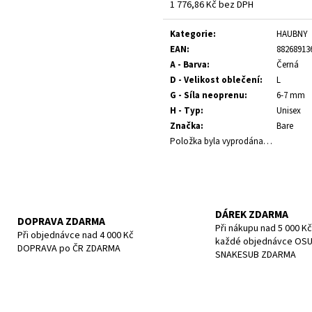
POTÁPĚČSKÁ MASKA LARGE
POTÁPĚČSKÁ MAS
1 776,86 Kč bez DPH
Měrná
1 390 Kč
1 197 Kč
cena:
Kategorie
:
HAUBNY
EAN
:
88268913
A - Barva
:
Černá
D - Velikost oblečení
:
L
G - Síla neoprenu
:
6-7 mm
H - Typ
:
Unisex
Značka
:
Bare
Položka byla vyprodána…
DÁREK ZDARMA
DOPRAVA ZDARMA
Při nákupu nad 5 000 Kč
Při objednávce nad 4 000 Kč
každé objednávce OS
DOPRAVA po ČR ZDARMA
SNAKESUB ZDARMA