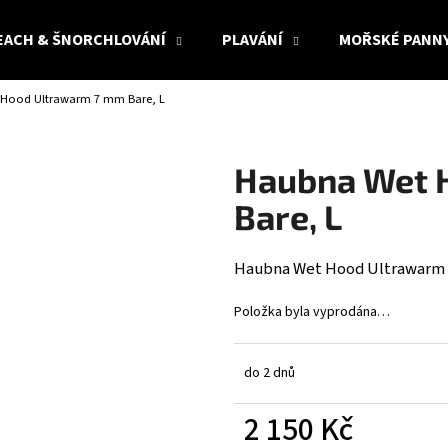
EACH & ŠNORCHLOVÁNÍ
PLAVÁNÍ
MOŘSKÉ PANN
Hood Ultrawarm 7 mm Bare, L
Co potřebujete najít?
Haubna Wet 
HLEDAT
Bare, L
Haubna Wet Hood Ultrawarm
Doporučujeme
Položka byla vyprodána…
do 2 dnů
2 150 Kč