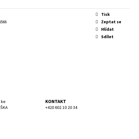
KA SMALL
Tisk
Zeptat se
6566
Hlídat
Sdílet
KONTAKT
 ke
UŠKA
+420 602 10 20 34