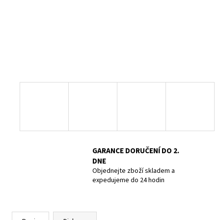
UCPÁVKY DO UŠÍ DOC´S PROPLUGS, PAIR
GR.L
819 Kč
GARANCE DORUČENÍ DO 2.
DNE
Objednejte zboží skladem a
expedujeme do 24 hodin