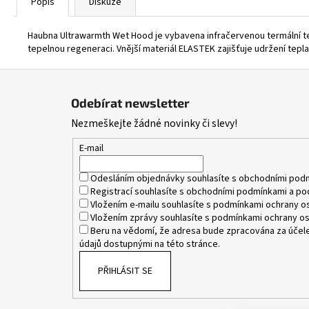
Popis
Diskuze
Haubna Ultrawarmth Wet Hood je vybavena infračervenou termální techn
tepelnou regeneraci. Vnější materiál ELASTEK zajišťuje udržení tep
Z
á
Odebírat newsletter
p
Nezmeškejte žádné novinky či slevy!
a
t
E-mail
í
Odesláním objednávky souhlasíte s
obchodními pod
Registrací souhlasíte s
obchodními podmínkami
a
po
Vložením e-mailu souhlasíte s
podmínkami ochrany os
Vložením zprávy souhlasíte s
podmínkami ochrany os
Beru na vědomí, že adresa bude zpracována za účele
údajů dostupnými na této stránce.
PŘIHLÁSIT SE