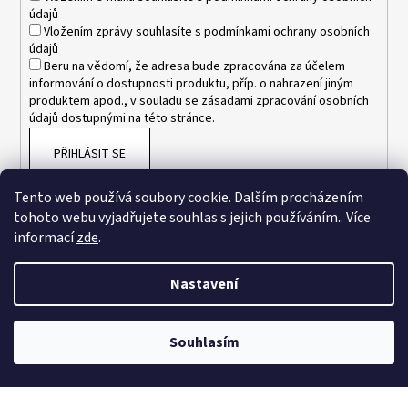
údajů
Vložením zprávy souhlasíte s
podmínkami ochrany osobních
údajů
Beru na vědomí, že adresa bude zpracována za účelem
informování o dostupnosti produktu, příp. o nahrazení jiným
produktem apod., v souladu se zásadami zpracování osobních
údajů dostupnými na této stránce.
PŘIHLÁSIT SE
Tento web používá soubory cookie. Dalším procházením
tohoto webu vyjadřujete souhlas s jejich používáním.. Více
informací
zde
.
Nastavení
Vytvořil Shoptet
Souhlasím
Copyright 2026
www.esnakesub.cz
. Všechna práva vyhrazena.