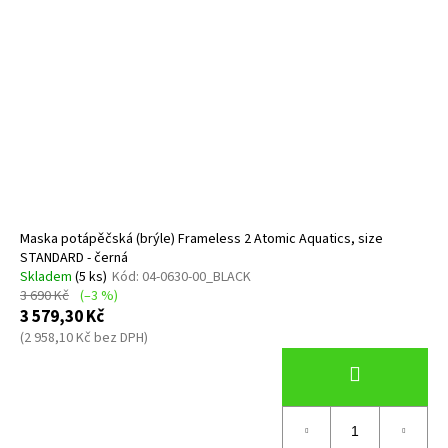
Maska potápěčská (brýle) Frameless 2 Atomic Aquatics, size
STANDARD - černá
Skladem
(5 ks)
Kód:
04-0630-00_BLACK
3 690 Kč
(–3 %)
3 579,30 Kč
(2 958,10 Kč bez DPH)