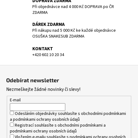
DOPRAVA ZDARMA
Při objednávce nad 4 000 Kč DOPRAVA po ČR
ZDARMA
DÁREK ZDARMA
Při nákupu nad 5 000 Kč ke každé objednávce
OSUŠKA SNAKESUB ZDARMA
KONTAKT
+420 602 10 20 34
Z
á
Odebírat newsletter
p
Nezmeškejte žádné novinky či slevy!
a
t
E-mail
í
Odesláním objednávky souhlasíte s
obchodními podmínkami
a
podmínkami ochrany osobních údajů
Registrací souhlasíte s
obchodními podmínkami
a
podmínkami ochrany osobních údajů
Vložením e-mailu souhlasíte s
podmínkami ochrany osobních