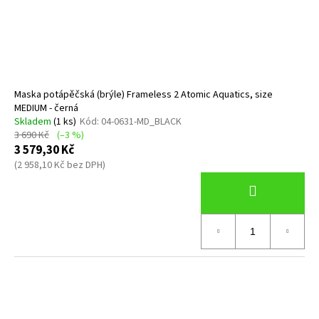
Maska potápěčská (brýle) Frameless 2 Atomic Aquatics, size
MEDIUM - černá
Skladem
(1 ks)
Kód:
04-0631-MD_BLACK
3 690 Kč
(–3 %)
3 579,30 Kč
(2 958,10 Kč bez DPH)