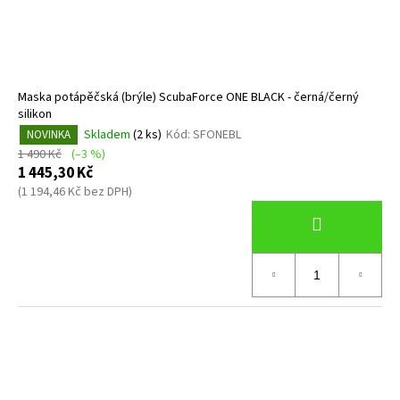
d
č
u
u
j
k
e
t
m
ů
Maska potápěčská (brýle) ScubaForce ONE BLACK - černá/černý
e
silikon
Skladem
(2 ks)
Kód:
SFONEBL
NOVINKA
POTÁPĚČSKÁ
1 490 Kč
(–3 %)
MASKA
1 445,30 Kč
LARGE
(1 194,46 Kč bez DPH)
1
390
Kč