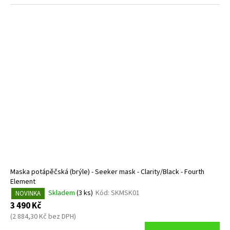
Maska potápěčská (brýle) - Seeker mask - Clarity/Black - Fourth
Element
Skladem
(3 ks)
Kód:
SKMSK01
NOVINKA
3 490 Kč
(2 884,30 Kč bez DPH)