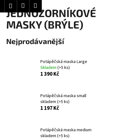
K
Hledat
Nákupní
Menu
Přihlášení
Přejít
JEDNOZORNÍKOVÉ
o
Zpět
Zpět
na
košík
š
MASKY (BRÝLE)
obsah
í
C
k
Nejprodávanější
o
p
o
Potápěčská maska Large
t
Skladem
(>5 ks)
ř
1 390 Kč
e
b
Potápěčská maska small
u
skladem
(>5 ks)
j
1 197 Kč
e
t
e
Potápěčská maska medium
skladem
(>5 ks)
n