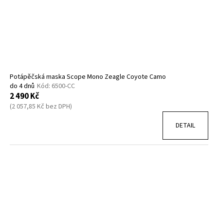
Potápěčská maska Scope Mono Zeagle Coyote Camo
do 4 dnů
Kód:
6500-CC
2 490 Kč
(2 057,85 Kč bez DPH)
DETAIL