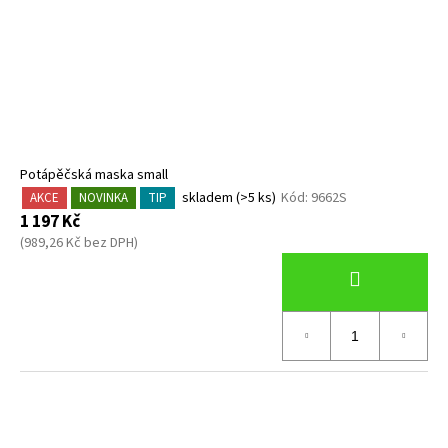
Potápěčská maska small
skladem
(>5 ks)
Kód:
9662S
AKCE
NOVINKA
TIP
1 197 Kč
(989,26 Kč bez DPH)