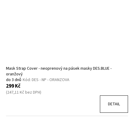
Mask Strap Cover - neoprenový na pásek masky DES.BLUE -
oranžový
do 3 dnů
Kód:
DES - NP - ORANZOVA
299 Kč
(247,11 Kč bez DPH)
DETAIL