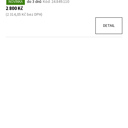
do 3 dnů
Kód:
24.849.110
NOVINKA
2 800 Kč
(2 314,05 Kč bez DPH)
DETAIL