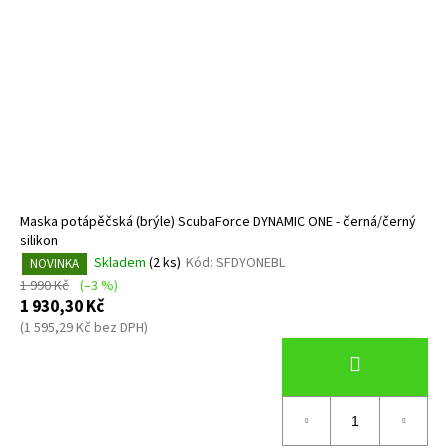
Maska potápěčská (brýle) ScubaForce DYNAMIC ONE - černá/černý
silikon
Skladem
(2 ks)
Kód:
SFDYONEBL
NOVINKA
1 990 Kč
(–3 %)
1 930,30 Kč
(1 595,29 Kč bez DPH)