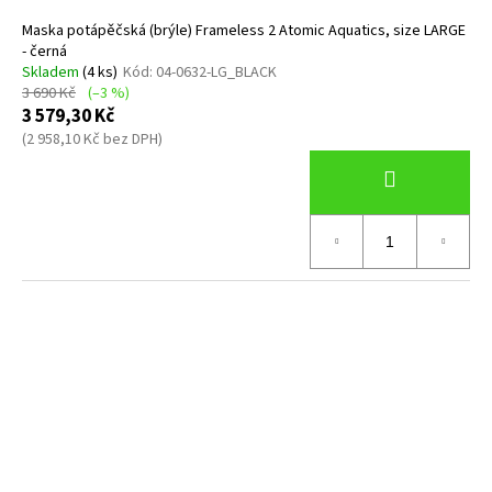
Maska potápěčská (brýle) Frameless 2 Atomic Aquatics, size LARGE
- černá
Skladem
(4 ks)
Kód:
04-0632-LG_BLACK
3 690 Kč
(–3 %)
3 579,30 Kč
(2 958,10 Kč bez DPH)