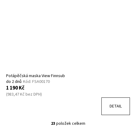
Potápěčská maska View Finnsub
do 2 dnů
Kód:
FSA00170
1 190 Kč
(983,47 Kč bez DPH)
DETAIL
23
položek celkem
O
v