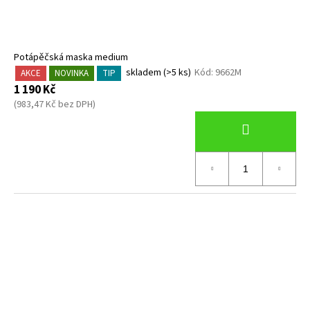
Potápěčská maska medium
skladem
(>5 ks)
Kód:
9662M
AKCE
NOVINKA
TIP
1 190 Kč
(983,47 Kč bez DPH)