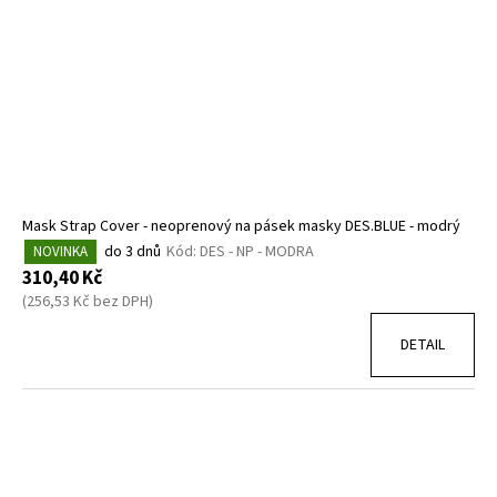
Mask Strap Cover - neoprenový na pásek masky DES.BLUE - modrý
do 3 dnů
Kód:
DES - NP - MODRA
NOVINKA
310,40 Kč
(256,53 Kč bez DPH)
DETAIL