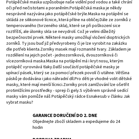
Potápěčské maska uzpůsobuje naše vidění pod vodou a také chrání
l
oči před nečistotami a poraněním.Potápěčská maska je někdy
á
nesprávně nazývána jako potápěčské brýle.Maska na potápění se
d
skládá ze silikonové lícnice, která přilne na obličej.Dále ze zorníků z
a
temperovaného (tvrzeného skla), které se při poškození sice
c
roztříští, ale úlomky skla se nevydrolí. Což je velmi důležitý
bezpečnostní prvek. Některé masky umožňují vložení dioptrických
í
zorníků. Ty jsou buď již předvyrobeny či je lze vyrobit na zakázku
p
dle potřeb klienta.Zorníky masek mají rozmanité tvary. Základem je
r
rozdělení na jejich počet - jednozorníková, dvouzorníková či
v
vícezorníková maska.Maska na potápění má i kryt nosu, kterým
k
potápěč vyrovnává tlaky.Další součástí potápěčské masky je
y
upínací pásek, který se za pomocí přezek povolí či utáhne. Většina
v
pásků je dodávána i jako náhradní díl.Pro děti je vhodné volit dětské
masky, které mají menší lícnici.Zorníky proti zamlžování lze ošetřit
ý
protimlžícími prostředky - spreji či gely.S výběrem správně sedící
p
masky vám pomůže náš Potápěčský rádce Esnakesub v článku Jak
i
vybrat masku?
s
u
GARANCE DORUČENÍ DO 2. DNE
Objednejte zboží skladem a expedujeme do 24
hodin