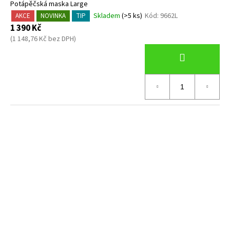
Potápěčská maska Large
Skladem
(>5 ks)
Kód:
9662L
AKCE
NOVINKA
TIP
1 390 Kč
(1 148,76 Kč bez DPH)