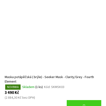
Maska potápěčská ( brýle) - Seeker Mask - Clarity/Grey - Fourth
Element
Skladem
(1 ks)
Kód:
SKMSK03
NOVINKA
3 490 Kč
(2 884,30 Kč bez DPH)