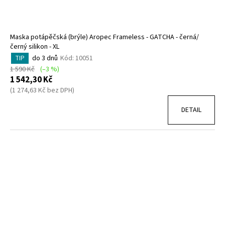
Maska potápěčská (brýle) Aropec Frameless - GATCHA - černá/
černý silikon - XL
do 3 dnů
Kód:
10051
TIP
1 590 Kč
(–3 %)
1 542,30 Kč
(1 274,63 Kč bez DPH)
DETAIL