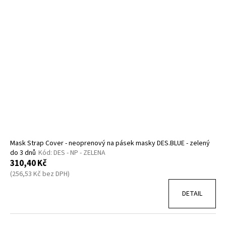
Mask Strap Cover - neoprenový na pásek masky DES.BLUE - zelený
do 3 dnů
Kód:
DES - NP - ZELENA
310,40 Kč
(256,53 Kč bez DPH)
DETAIL