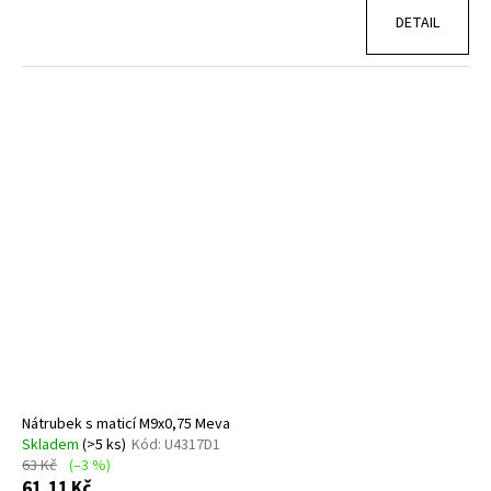
DETAIL
Nátrubek s maticí M9x0,75 Meva
Skladem
(>5 ks)
Kód:
U4317D1
63 Kč
(–3 %)
61,11 Kč