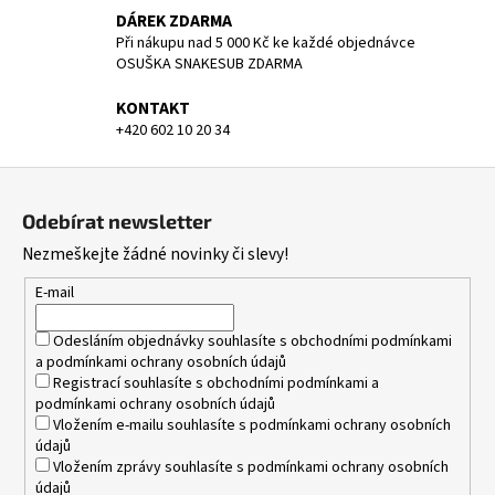
v
DÁREK ZDARMA
ý
Při nákupu nad 5 000 Kč ke každé objednávce
p
OSUŠKA SNAKESUB ZDARMA
i
KONTAKT
s
+420 602 10 20 34
u
Z
á
Odebírat newsletter
p
Nezmeškejte žádné novinky či slevy!
a
t
E-mail
í
Odesláním objednávky souhlasíte s
obchodními podmínkami
a
podmínkami ochrany osobních údajů
Registrací souhlasíte s
obchodními podmínkami
a
podmínkami ochrany osobních údajů
Vložením e-mailu souhlasíte s
podmínkami ochrany osobních
údajů
Vložením zprávy souhlasíte s
podmínkami ochrany osobních
údajů