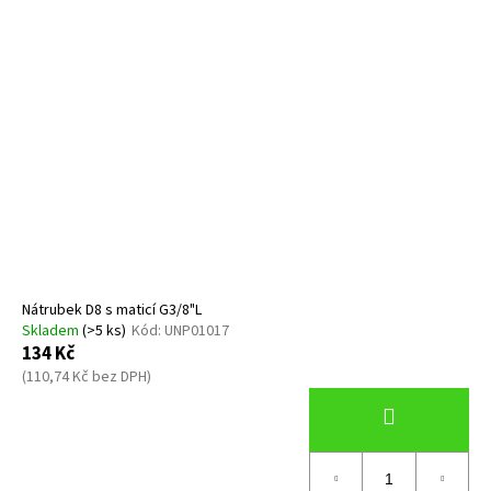
Nátrubek D8 s maticí G3/8"L
Skladem
(>5 ks)
Kód:
UNP01017
134 Kč
(110,74 Kč bez DPH)