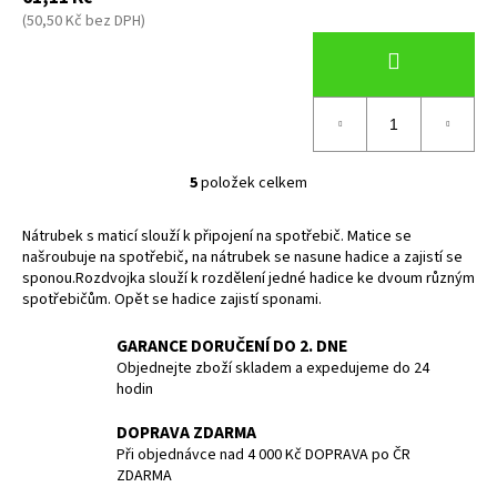
(50,50 Kč bez DPH)
5
položek celkem
O
v
Nátrubek s maticí slouží k připojení na spotřebič. Matice se
l
našroubuje na spotřebič, na nátrubek se nasune hadice a zajistí se
á
sponou.Rozdvojka slouží k rozdělení jedné hadice ke dvoum různým
d
spotřebičům. Opět se hadice zajistí sponami.
a
c
GARANCE DORUČENÍ DO 2. DNE
í
Objednejte zboží skladem a expedujeme do 24
p
hodin
r
DOPRAVA ZDARMA
v
Při objednávce nad 4 000 Kč DOPRAVA po ČR
k
ZDARMA
y