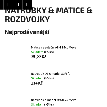
K
Hledat
Nákupní
Menu
Přihlášení
Přejít
NÁTRUBKY & MATICE &
o
Zpět
Zpět
na
košík
š
ROZDVOJKY
obsah
í
C
k
Nejprodávanější
o
p
o
Matice regulační Al M 14x1 Meva
t
Skladem
(>5 ks)
ř
25,22 Kč
e
b
Nátrubek D8 s maticí G3/8"L
u
Skladem
(>5 ks)
j
134 Kč
e
t
e
Nátrubek s maticí M9x0,75 Meva
Skladem
(>5 ks)
n