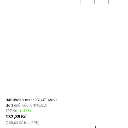
Nátrubek s maticí G1/4"L Meva
do 3 dnů
Kód:
UNP01015
137 Kč
(–3 %)
132,89 Kč
(109,83 Kč bez DPH)