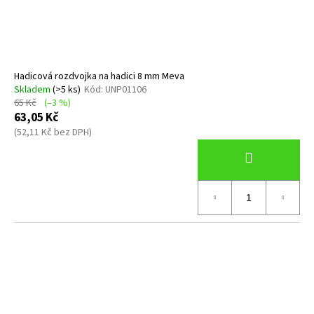
d
č
u
u
j
k
e
t
m
ů
Hadicová rozdvojka na hadici 8 mm Meva
e
Skladem
(>5 ks)
Kód:
UNP01106
65 Kč
(–3 %)
63,05 Kč
1.STUPEŇ
DS4,
(52,11 Kč bez DPH)
DIN
300
BAR
4
461,80
Kč