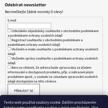
á
Odebírat newsletter
p
Nezmeškejte žádné novinky či slevy!
a
t
E-mail
í
Odesláním objednávky souhlasíte s
obchodními podmínkami
a
podmínkami ochrany osobních údajů
Registrací souhlasíte s
obchodními podmínkami
a
podmínkami ochrany osobních údajů
Vložením e-mailu souhlasíte s
podmínkami ochrany osobních
údajů
Vložením zprávy souhlasíte s
podmínkami ochrany osobních
údajů
Beru na vědomí, že adresa bude zpracována za účelem
informování o dostupnosti produktu, příp. o nahrazení jiným
produktem apod., v souladu se zásadami zpracování osobních
údajů dostupnými na této stránce.
PŘIHLÁSIT SE
Tento web používá soubory cookie. Dalším procházením
tohoto webu vyjadřujete souhlas s jejich používáním.. Více