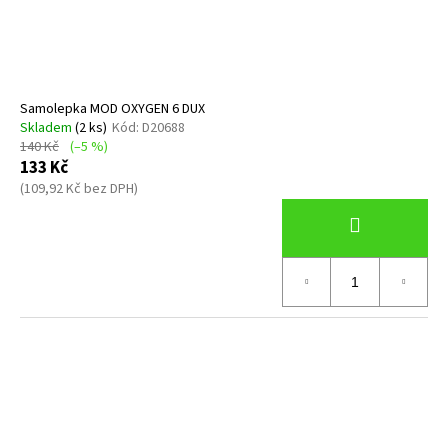
d
č
u
u
j
k
e
t
m
ů
Samolepka MOD OXYGEN 6 DUX
e
Skladem
(2 ks)
Kód:
D20688
140 Kč
(–5 %)
133 Kč
KAPSA
PŘÍDAVNÁ
(109,92 Kč bez DPH)
NA
SUCHÝ
OBLEK
DUX
684
Kč
Původně:
720
Kč