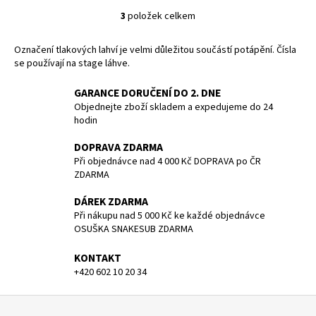
3
položek celkem
O
v
Označení tlakových lahví je velmi důležitou součástí potápění. Čísla
l
se používají na stage láhve.
á
d
GARANCE DORUČENÍ DO 2. DNE
a
Objednejte zboží skladem a expedujeme do 24
c
hodin
í
p
DOPRAVA ZDARMA
r
Při objednávce nad 4 000 Kč DOPRAVA po ČR
ZDARMA
v
k
DÁREK ZDARMA
y
Při nákupu nad 5 000 Kč ke každé objednávce
v
OSUŠKA SNAKESUB ZDARMA
ý
p
KONTAKT
i
+420 602 10 20 34
s
Z
u