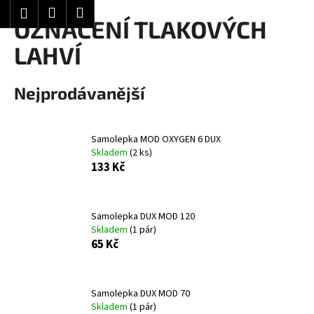
K
Hledat
Nákupní
Menu
Přihlášení
Přejít
OZNAČENÍ TLAKOVÝCH
o
Zpět
Zpět
na
košík
š
LAHVÍ
obsah
í
C
k
Nejprodávanější
o
p
o
Samolepka MOD OXYGEN 6 DUX
t
Skladem
(2 ks)
ř
133 Kč
e
b
Samolepka DUX MOD 120
u
Skladem
(1 pár)
j
65 Kč
e
t
e
Samolepka DUX MOD 70
Skladem
(1 pár)
n