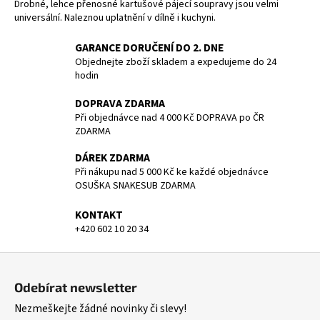
Drobné, lehce přenosné kartušové pájecí soupravy jsou velmi
a
universální. Naleznou uplatnění v dílně i kuchyni.
j
GARANCE DORUČENÍ DO 2. DNE
í
Objednejte zboží skladem a expedujeme do 24
t
hodin
?
DOPRAVA ZDARMA
Při objednávce nad 4 000 Kč DOPRAVA po ČR
ZDARMA
DÁREK ZDARMA
HLEDAT
Při nákupu nad 5 000 Kč ke každé objednávce
OSUŠKA SNAKESUB ZDARMA
KONTAKT
D
+420 602 10 20 34
o
p
Z
o
á
Odebírat newsletter
r
p
u
Nezmeškejte žádné novinky či slevy!
a