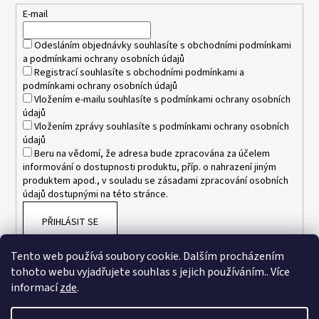
č
t
E-mail
u
í
j
Odesláním objednávky souhlasíte s
obchodními podmínkami
e
a
podmínkami ochrany osobních údajů
m
Registrací souhlasíte s
obchodními podmínkami
a
e
podmínkami ochrany osobních údajů
Vložením e-mailu souhlasíte s
podmínkami ochrany osobních
údajů
KAPSA
Vložením zprávy souhlasíte s
podmínkami ochrany osobních
PŘÍDAVNÁ
údajů
NA
Beru na vědomí, že adresa bude zpracována za účelem
SUCHÝ
informování o dostupnosti produktu, příp. o nahrazení jiným
OBLEK
produktem apod., v souladu se zásadami zpracování osobních
DUX
údajů dostupnými na této stránce.
684
Kč
PŘIHLÁSIT SE
Původně:
720
Kč
Tento web používá soubory cookie. Dalším procházením
tohoto webu vyjadřujete souhlas s jejich používáním.. Více
informací
zde
.