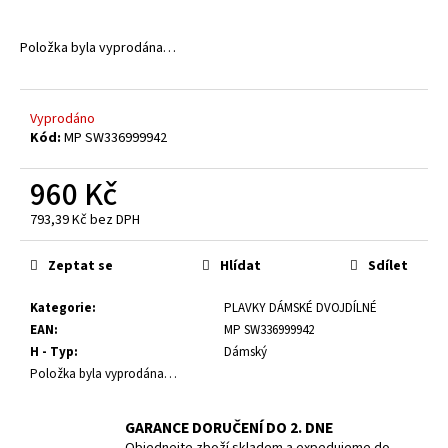
a
j
Položka byla vyprodána…
í
t
Vyprodáno
?
Kód:
MP SW336999942
960 Kč
793,39 Kč bez DPH
HLEDAT
Měrná
cena:
Zeptat se
Hlídat
Sdílet
Kategorie
:
PLAVKY DÁMSKÉ DVOJDÍLNÉ
D
EAN
:
MP SW336999942
o
H - Typ
:
Dámský
p
Položka byla vyprodána…
o
r
GARANCE DORUČENÍ DO 2. DNE
u
Objednejte zboží skladem a expedujeme do