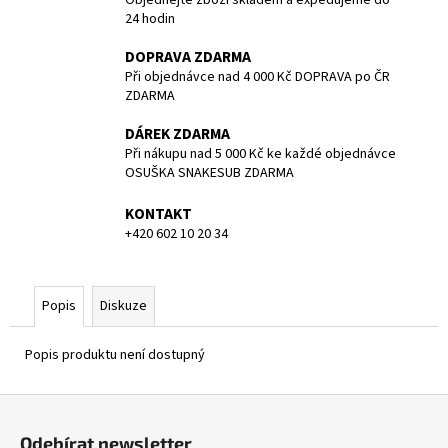
č
24 hodin
u
j
DOPRAVA ZDARMA
e
Při objednávce nad 4 000 Kč DOPRAVA po ČR
m
ZDARMA
e
DÁREK ZDARMA
Při nákupu nad 5 000 Kč ke každé objednávce
POTÁPĚČSKÁ
OSUŠKA SNAKESUB ZDARMA
MASKA
LARGE
KONTAKT
1
+420 602 10 20 34
390
Kč
Popis
Diskuze
Popis produktu není dostupný
Z
á
Odebírat newsletter