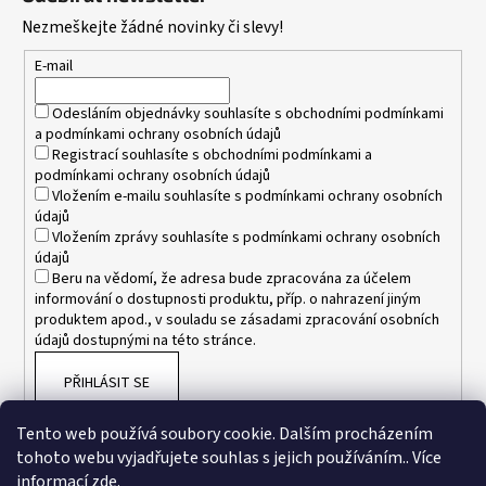
p
Nezmeškejte žádné novinky či slevy!
a
t
E-mail
í
Odesláním objednávky souhlasíte s
obchodními podmínkami
a
podmínkami ochrany osobních údajů
Registrací souhlasíte s
obchodními podmínkami
a
podmínkami ochrany osobních údajů
Vložením e-mailu souhlasíte s
podmínkami ochrany osobních
údajů
Vložením zprávy souhlasíte s
podmínkami ochrany osobních
údajů
Beru na vědomí, že adresa bude zpracována za účelem
informování o dostupnosti produktu, příp. o nahrazení jiným
produktem apod., v souladu se zásadami zpracování osobních
údajů dostupnými na této stránce.
PŘIHLÁSIT SE
Tento web používá soubory cookie. Dalším procházením
tohoto webu vyjadřujete souhlas s jejich používáním.. Více
informací
zde
.