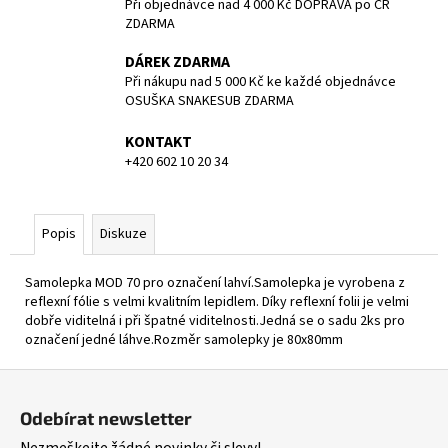
č
Při objednávce nad 4 000 Kč DOPRAVA po ČR
u
ZDARMA
j
DÁREK ZDARMA
e
Při nákupu nad 5 000 Kč ke každé objednávce
m
OSUŠKA SNAKESUB ZDARMA
e
KONTAKT
+420 602 10 20 34
POTÁPĚČSKÁ
MASKA
SMALL
1
Popis
Diskuze
197
Kč
Samolepka MOD 70 pro označení lahví.Samolepka je vyrobena z
reflexní fólie s velmi kvalitním lepidlem. Díky reflexní folii je velmi
dobře viditelná i při špatné viditelnosti.Jedná se o sadu 2ks pro
označení jedné láhve.Rozměr samolepky je 80x80mm
Z
á
Odebírat newsletter
p