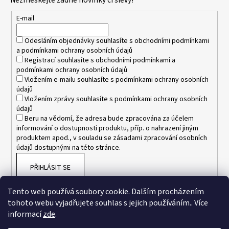
Nezmeškejte žádné novinky či slevy!
a
t
E-mail
í
Odesláním objednávky souhlasíte s
obchodními podmínkami
a
podmínkami ochrany osobních údajů
Registrací souhlasíte s
obchodními podmínkami
a
podmínkami ochrany osobních údajů
Vložením e-mailu souhlasíte s
podmínkami ochrany osobních
údajů
Vložením zprávy souhlasíte s
podmínkami ochrany osobních
údajů
Beru na vědomí, že adresa bude zpracována za účelem
informování o dostupnosti produktu, příp. o nahrazení jiným
produktem apod., v souladu se zásadami zpracování osobních
údajů dostupnými na této stránce.
PŘIHLÁSIT SE
Tento web používá soubory cookie. Dalším procházením
tohoto webu vyjadřujete souhlas s jejich používáním.. Více
informací
zde
.