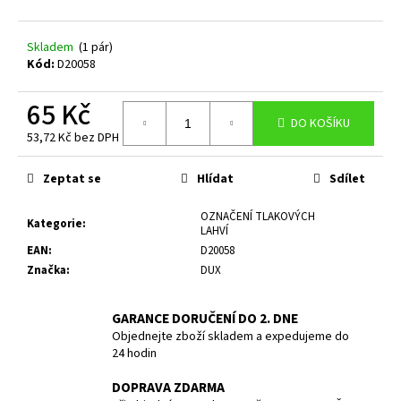
a
j
Skladem
(1 pár)
Kód:
D20058
í
t
65 Kč
?
DO KOŠÍKU
53,72 Kč bez DPH
Měrná
cena:
Zeptat se
Hlídat
Sdílet
HLEDAT
OZNAČENÍ TLAKOVÝCH
Kategorie
:
LAHVÍ
EAN
:
D20058
Značka
:
DUX
D
o
GARANCE DORUČENÍ DO 2. DNE
p
Objednejte zboží skladem a expedujeme do
o
24 hodin
r
u
DOPRAVA ZDARMA