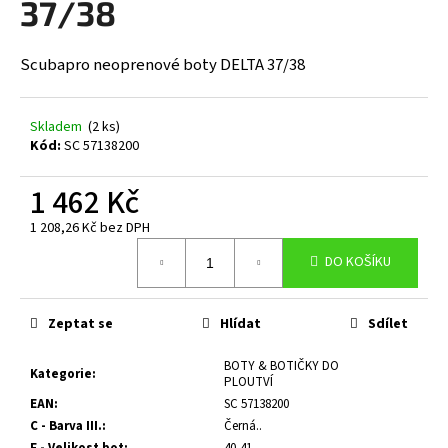
37/38
a
j
Scubapro neoprenové boty DELTA 37/38
í
t
?
Skladem
(2 ks)
Kód:
SC 57138200
1 462 Kč
1 208,26 Kč bez DPH
HLEDAT
Měrná
DO KOŠÍKU
cena:
D
Zeptat se
Hlídat
Sdílet
o
p
BOTY & BOTIČKY DO
Kategorie
:
PLOUTVÍ
o
EAN
:
SC 57138200
r
C - Barva III.
:
Černá..
u
F - Velikost bot
:
40-41