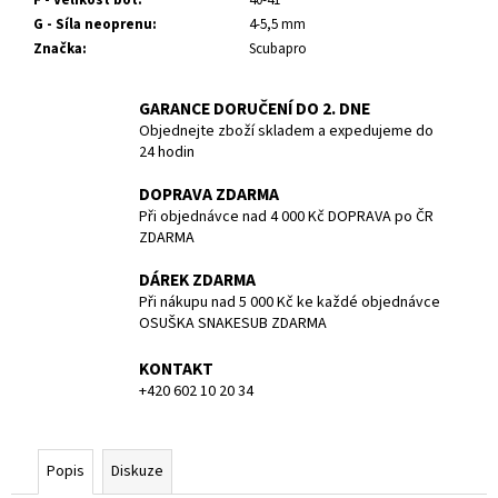
č
G - Síla neoprenu
:
4-5,5 mm
u
Značka
:
Scubapro
j
e
m
GARANCE DORUČENÍ DO 2. DNE
e
Objednejte zboží skladem a expedujeme do
24 hodin
BATERIE
DOPRAVA ZDARMA
PANASONIC
Při objednávce nad 4 000 Kč DOPRAVA po ČR
CR123A/1BP/
ZDARMA
CENA
ZA
DÁREK ZDARMA
KUS
Při nákupu nad 5 000 Kč ke každé objednávce
85
OSUŠKA SNAKESUB ZDARMA
Kč
KONTAKT
+420 602 10 20 34
Popis
Diskuze