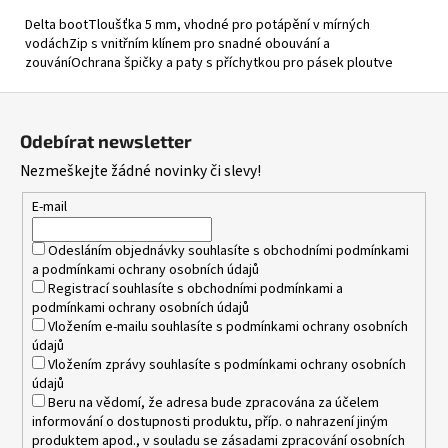
Delta bootTloušťka 5 mm, vhodné pro potápění v mírných
vodáchZip s vnitřním klínem pro snadné obouvání a
zouváníOchrana špičky a paty s příchytkou pro pásek ploutve
Z
á
Odebírat newsletter
p
Nezmeškejte žádné novinky či slevy!
a
t
E-mail
í
Odesláním objednávky souhlasíte s
obchodními podmínkami
a
podmínkami ochrany osobních údajů
Registrací souhlasíte s
obchodními podmínkami
a
podmínkami ochrany osobních údajů
Vložením e-mailu souhlasíte s
podmínkami ochrany osobních
údajů
Vložením zprávy souhlasíte s
podmínkami ochrany osobních
údajů
Beru na vědomí, že adresa bude zpracována za účelem
informování o dostupnosti produktu, příp. o nahrazení jiným
produktem apod., v souladu se zásadami zpracování osobních