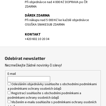
Při objednávce nad 4 000 Kč DOPRAVA po ČR
k
ZDARMA
y
v
DÁREK ZDARMA
ý
Při nákupu nad 5 000 Kč ke každé objednávce
p
OSUŠKA SNAKESUB ZDARMA
i
KONTAKT
s
+420 602 10 20 34
u
Z
á
Odebírat newsletter
p
Nezmeškejte žádné novinky či slevy!
a
t
E-mail
í
Odesláním objednávky souhlasíte s
obchodními podmínkami
a
podmínkami ochrany osobních údajů
Registrací souhlasíte s
obchodními podmínkami
a
podmínkami ochrany osobních údajů
Vložením e-mailu souhlasíte s
podmínkami ochrany osobních