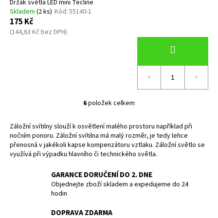
Držák světla LED mini Tecline
Skladem
(2 ks)
Kód:
55140-1
175 Kč
(144,63 Kč bez DPH)
6
položek celkem
O
v
Záložní svítilny slouží k osvětlení malého prostoru například při
l
nočním ponoru. Záložní svítilna má malý rozměr, je tedy lehce
á
přenosná v jakékoli kapse kompenzátoru vztlaku. Záložní světlo se
d
využívá při výpadku hlavního či technického světla.
a
c
GARANCE DORUČENÍ DO 2. DNE
í
Objednejte zboží skladem a expedujeme do 24
p
hodin
r
DOPRAVA ZDARMA
v