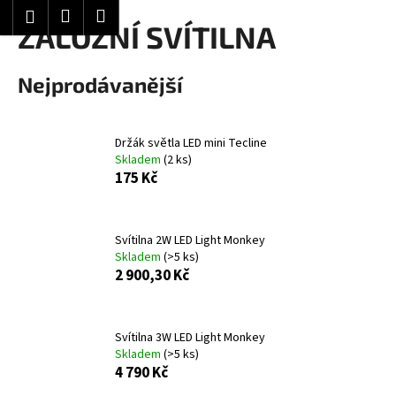
K
Hledat
Nákupní
Menu
Přihlášení
Přejít
ZÁLOŽNÍ SVÍTILNA
o
Zpět
Zpět
na
košík
š
obsah
í
Nejprodávanější
C
k
o
p
Držák světla LED mini Tecline
Skladem
(2 ks)
o
175 Kč
t
ř
e
Svítilna 2W LED Light Monkey
b
Skladem
(>5 ks)
2 900,30 Kč
u
j
e
Svítilna 3W LED Light Monkey
t
Skladem
(>5 ks)
e
4 790 Kč
n