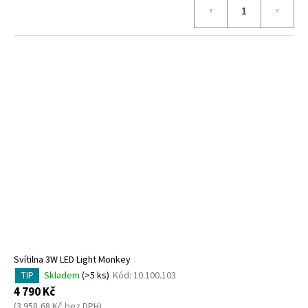
Svítilna 3W LED Light Monkey
Skladem
(>5 ks)
Kód:
10.100.103
TIP
4 790 Kč
(3 958,68 Kč bez DPH)