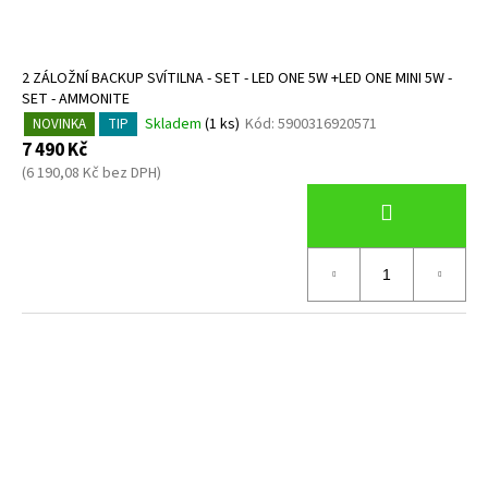
č
k
u
t
j
ů
e
2 ZÁLOŽNÍ BACKUP SVÍTILNA - SET - LED ONE 5W +LED ONE MINI 5W -
m
SET - AMMONITE
e
Skladem
(1 ks)
Kód:
5900316920571
NOVINKA
TIP
7 490 Kč
(6 190,08 Kč bez DPH)
1.STUPEŇ
DS4,
DIN
300
BAR
4
461,80
Kč