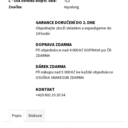
č
L - Síla zorníku dioptr. skla
:
-5,5
u
Značka
:
Aqualung
j
e
GARANCE DORUČENÍ DO 2. DNE
m
Objednejte zboží skladem a expedujeme do
e
24 hodin
DOPRAVA ZDARMA
ZÁTĚŽ
Při objednávce nad 4 000 Kč DOPRAVA po ČR
TWIN
ZDARMA
4
KG
DÁREK ZDARMA
1
Při nákupu nad 5 000 Kč ke každé objednávce
219,40
OSUŠKA SNAKESUB ZDARMA
Kč
KONTAKT
+420 602 10 20 34
Popis
Diskuze