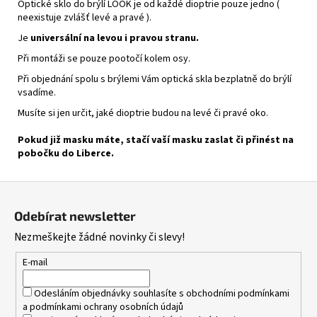
Optické sklo do brýlí LOOK je od každé dioptrie pouze jedno (
neexistuje zvlášť levé a pravé ).
Je
universální na levou i pravou stranu.
Při montáži se pouze pootočí kolem osy.
Při objednání spolu s brýlemi Vám optická skla bezplatně do brýlí
vsadíme.
Musíte si jen určit, jaké dioptrie budou na levé či pravé oko.
Pokud již masku máte, stačí vaší masku zaslat či přinést na
pobočku do Liberce.
Z
á
Odebírat newsletter
p
Nezmeškejte žádné novinky či slevy!
a
t
E-mail
í
Odesláním objednávky souhlasíte s
obchodními podmínkami
a
podmínkami ochrany osobních údajů