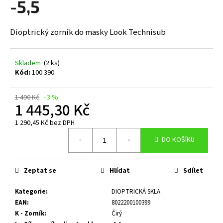
-5,5
a
j
Dioptrický zorník do masky Look Technisub
í
t
?
Skladem
(2 ks)
Kód:
100 390
1 490 Kč
–3 %
1 445,30 Kč
HLEDAT
1 290,45 Kč bez DPH
Měrná
DO KOŠÍKU
cena:
D
o
Zeptat se
Hlídat
Sdílet
p
o
Kategorie
:
DIOPTRICKÁ SKLA
r
EAN
:
8022200100399
u
K - Zorník
:
Čirý