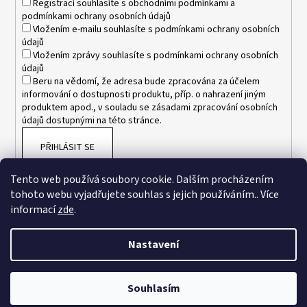
Registrací souhlasíte s
obchodními podmínkami
a
podmínkami ochrany osobních údajů
Vložením e-mailu souhlasíte s
podmínkami ochrany osobních
údajů
Vložením zprávy souhlasíte s
podmínkami ochrany osobních
údajů
Beru na vědomí, že adresa bude zpracována za účelem
informování o dostupnosti produktu, příp. o nahrazení jiným
produktem apod., v souladu se zásadami zpracování osobních
údajů dostupnými na této stránce.
PŘIHLÁSIT SE
Tento web používá soubory cookie. Dalším procházením
tohoto webu vyjadřujete souhlas s jejich používáním.. Více
informací
zde
.
Nastavení
Vytvořil Shoptet
Souhlasím
Copyright 2026
www.esnakesub.cz
. Všechna práva vyhrazena.