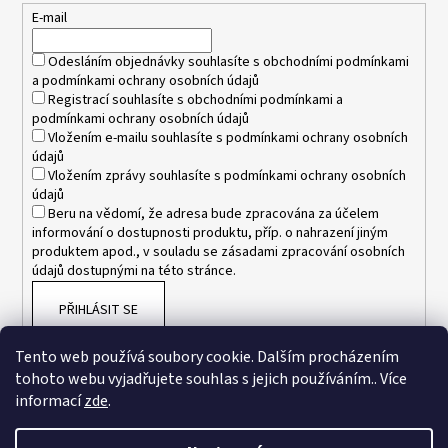
t
E-mail
í
Odesláním objednávky souhlasíte s
obchodními podmínkami
a
podmínkami ochrany osobních údajů
Registrací souhlasíte s
obchodními podmínkami
a
podmínkami ochrany osobních údajů
Vložením e-mailu souhlasíte s
podmínkami ochrany osobních
údajů
Vložením zprávy souhlasíte s
podmínkami ochrany osobních
údajů
Beru na vědomí, že adresa bude zpracována za účelem
informování o dostupnosti produktu, příp. o nahrazení jiným
produktem apod., v souladu se zásadami zpracování osobních
údajů dostupnými na této stránce.
PŘIHLÁSIT SE
Tento web používá soubory cookie. Dalším procházením
tohoto webu vyjadřujete souhlas s jejich používáním.. Více
informací
zde
.