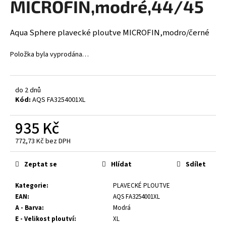
MICROFIN,modré,44/45
a
j
Aqua Sphere plavecké ploutve MICROFIN,modro/černé
í
t
Položka byla vyprodána…
?
do 2 dnů
Kód:
AQS FA3254001XL
HLEDAT
935 Kč
772,73 Kč bez DPH
Měrná
cena:
D
Zeptat se
Hlídat
Sdílet
o
p
Kategorie
:
PLAVECKÉ PLOUTVE
o
EAN
:
AQS FA3254001XL
r
A - Barva
:
Modrá
u
E - Velikost ploutví
:
XL