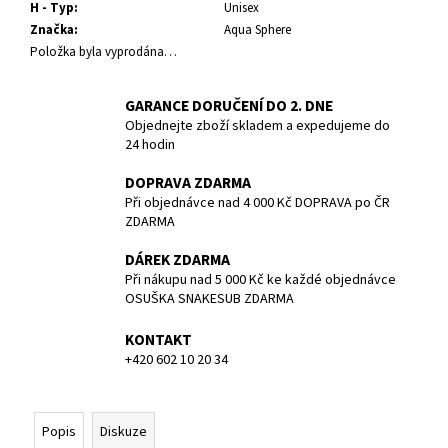
č
H - Typ
:
Unisex
u
Značka
:
Aqua Sphere
j
Položka byla vyprodána…
e
m
GARANCE DORUČENÍ DO 2. DNE
e
Objednejte zboží skladem a expedujeme do
24 hodin
POTÁPĚČSKÁ
DOPRAVA ZDARMA
MASKA
Při objednávce nad 4 000 Kč DOPRAVA po ČR
LARGE
ZDARMA
1
390
DÁREK ZDARMA
Kč
Při nákupu nad 5 000 Kč ke každé objednávce
OSUŠKA SNAKESUB ZDARMA
KONTAKT
+420 602 10 20 34
Popis
Diskuze