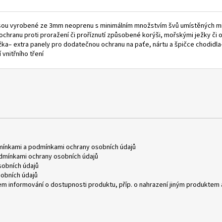
sou vyrobené ze 3mm neoprenu s minimálním množstvím švů umístěných mimo n
chranu proti proražení či proříznutí způsobené korýši, mořskými ježky či o
ka– extra panely pro dodatečnou ochranu na paťe, nártu a špičce chodid
vnitřního tření
mínkami
a
podmínkami ochrany osobních údajů
dmínkami ochrany osobních údajů
obních údajů
obních údajů
m informování o dostupnosti produktu, příp. o nahrazení jiným produktem 