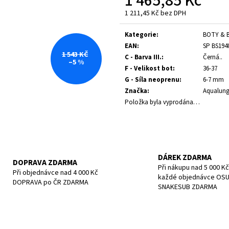
1 465,85 Kč
POTÁPĚČSKÁ MASKA SMALL
POTÁPĚČSKÁ MAS
1 211,45 Kč bez DPH
1 197 Kč
1 190 Kč
Měrná
cena:
Kategorie
:
BOTY & 
EAN
:
SP BS194
1 543 KČ
C - Barva III.
:
Černá..
–5 %
F - Velikost bot
:
36-37
G - Síla neoprenu
:
6-7 mm
Značka
:
Aqualun
Položka byla vyprodána…
DÁREK ZDARMA
DOPRAVA ZDARMA
Při nákupu nad 5 000 Kč
Při objednávce nad 4 000 Kč
každé objednávce OS
DOPRAVA po ČR ZDARMA
SNAKESUB ZDARMA