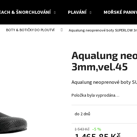
EACH & ŠNORCHLOVÁNÍ
PLAVÁNÍ
MOŘSKÉ PANN
BOTY & BOTIČKY DO PLOUTVÍ
Aqualung neoprenové boty SUPERLOW 3
Co potřebujete najít?
Aqualung ne
HLEDAT
3mm,vel.45
Aqualung neoprenové boty 
Doporučujeme
Položka byla vyprodána…
do 2 dnů
1 543 Kč
–5 %