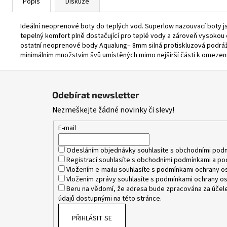
Popis
Diskuze
Ideální neoprenové boty do teplých vod. Superlow nazouvací boty j
tepelný komfort plně dostačující pro teplé vody a zároveň vysokou o
ostatní neoprenové body Aqualung– 8mm silná protiskluzová podráž
minimálním množstvím švů umístěných mimo nejširší části k omezení 
Z
á
Odebírat newsletter
p
Nezmeškejte žádné novinky či slevy!
a
t
E-mail
í
Odesláním objednávky souhlasíte s
obchodními pod
Registrací souhlasíte s
obchodními podmínkami
a
po
Vložením e-mailu souhlasíte s
podmínkami ochrany os
Vložením zprávy souhlasíte s
podmínkami ochrany os
Beru na vědomí, že adresa bude zpracována za účele
údajů dostupnými na této stránce.
PŘIHLÁSIT SE