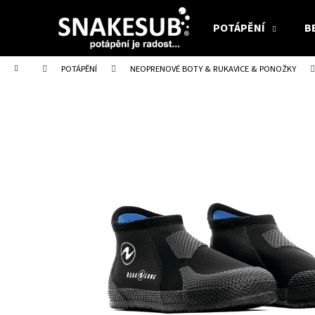
K
Přejít
na
o
POTÁPĚNÍ
B
obsah
Zpět
Zpět
š
do
do
í
Domů
POTÁPĚNÍ
NEOPRENOVÉ BOTY & RUKAVICE & PONOŽKY
obchodu
obchodu
k