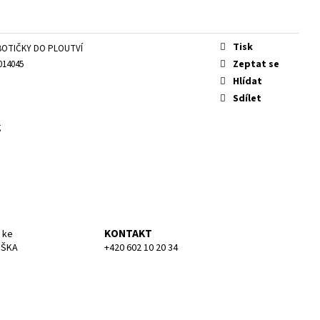
KA MEDIUM
Tisk
BOTIČKY DO PLOUTVÍ
Zeptat se
014045
Hlídat
Sdílet
g
KONTAKT
 ke
UŠKA
+420 602 10 20 34