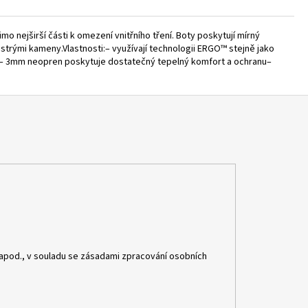
ejširší části k omezení vnitřního tření. Boty poskytují mírný
strými kameny.Vlastnosti:– využívají technologii ERGO™ stejně jako
la– 3mm neopren poskytuje dostatečný tepelný komfort a ochranu–
apod., v souladu se zásadami zpracování osobních