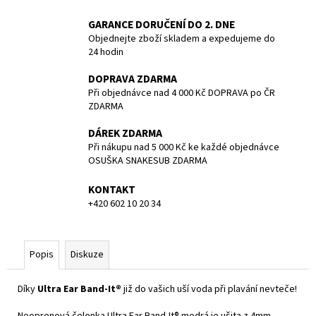
č
u
GARANCE DORUČENÍ DO 2. DNE
j
Objednejte zboží skladem a expedujeme do
e
24 hodin
m
e
DOPRAVA ZDARMA
Při objednávce nad 4 000 Kč DOPRAVA po ČR
ZDARMA
POTÁPĚČSKÁ
MASKA
DÁREK ZDARMA
SMALL
Při nákupu nad 5 000 Kč ke každé objednávce
OSUŠKA SNAKESUB ZDARMA
1
197
Kč
KONTAKT
+420 602 10 20 34
Popis
Diskuze
Díky
Ultra Ear Band-It®
již do vašich uší voda při plavání nevteče!