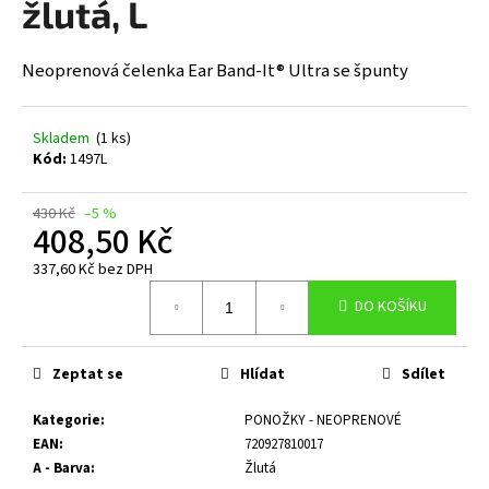
žlutá, L
a
j
Neoprenová čelenka Ear Band-It® Ultra se špunty
í
t
?
Skladem
(1 ks)
Kód:
1497L
430 Kč
–5 %
408,50 Kč
HLEDAT
337,60 Kč bez DPH
Měrná
DO KOŠÍKU
cena:
D
o
Zeptat se
Hlídat
Sdílet
p
o
Kategorie
:
PONOŽKY - NEOPRENOVÉ
r
EAN
:
720927810017
u
A - Barva
:
Žlutá