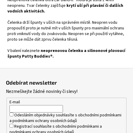
Neoprenová čelenka Ultra Ear Band-It® modrá je ušita z 4mm
neoprenu. Tvar čelenky zajišťuje
krytí uší při plavání či dalších
vodních aktivitách.
Čelenka drží špunty v uších na správném místě. Neopren vodu
propouští proto je nutné mít v uších špunty pro maximální ochranu
proti vniknutí vody do zvukovodu. Neopren se při použití vytáhne,
proto se může dát zprvu čelenka těsná.
V balení naleznete
neoprenovou čelenku a silinonové plovoucí
špunty Putty Buddies®.
Z
á
Odebírat newsletter
p
Nezmeškejte žádné novinky či slevy!
a
t
E-mail
í
Odesláním objednávky souhlasíte s
obchodními podmínkami
a
podmínkami ochrany osobních údajů
Registrací souhlasíte s
obchodními podmínkami
a
podmínkami ochrany osobních údajů