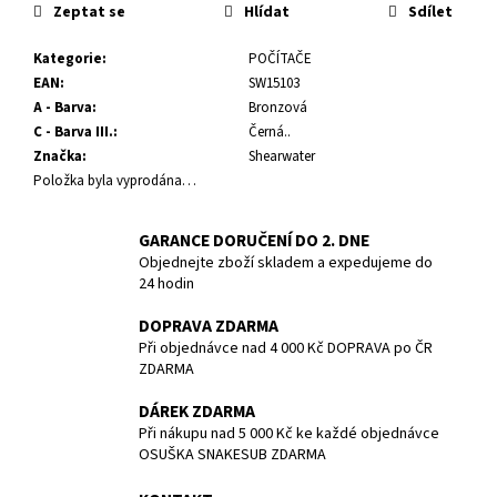
č
cena:
Zeptat se
Hlídat
Sdílet
u
j
Kategorie
:
POČÍTAČE
e
EAN
:
SW15103
m
A - Barva
:
Bronzová
e
C - Barva III.
:
Černá..
Značka
:
Shearwater
Položka byla vyprodána…
POTÁPĚČSKÁ
MASKA
MEDIUM
GARANCE DORUČENÍ DO 2. DNE
1
Objednejte zboží skladem a expedujeme do
190
24 hodin
Kč
DOPRAVA ZDARMA
Při objednávce nad 4 000 Kč DOPRAVA po ČR
ZDARMA
DÁREK ZDARMA
Při nákupu nad 5 000 Kč ke každé objednávce
OSUŠKA SNAKESUB ZDARMA