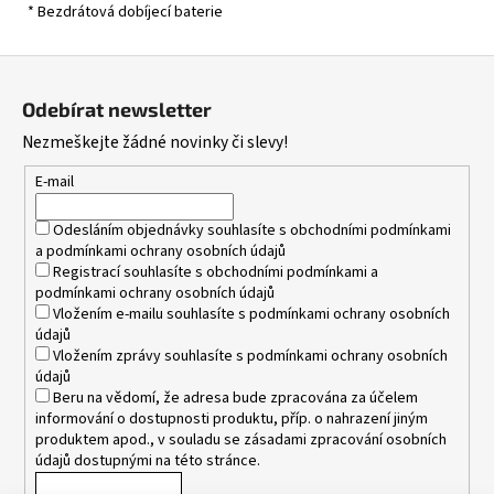
* Bezdrátová dobíjecí baterie
Z
á
Odebírat newsletter
p
Nezmeškejte žádné novinky či slevy!
a
t
E-mail
í
Odesláním objednávky souhlasíte s
obchodními podmínkami
a
podmínkami ochrany osobních údajů
Registrací souhlasíte s
obchodními podmínkami
a
podmínkami ochrany osobních údajů
Vložením e-mailu souhlasíte s
podmínkami ochrany osobních
údajů
Vložením zprávy souhlasíte s
podmínkami ochrany osobních
údajů
Beru na vědomí, že adresa bude zpracována za účelem
informování o dostupnosti produktu, příp. o nahrazení jiným
produktem apod., v souladu se zásadami zpracování osobních
údajů dostupnými na této stránce.