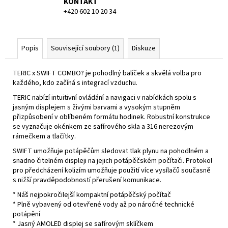
KONTAKT
+420 602 10 20 34
Popis
Související soubory (1)
Diskuze
TERIC x SWIFT COMBO? je pohodlný balíček a skvělá volba pro
každého, kdo začíná s integrací vzduchu.
TERIC nabízí intuitivní ovládání a navigaci v nabídkách spolu s
jasným displejem s živými barvami a vysokým stupněm
přizpůsobení v oblíbeném formátu hodinek. Robustní konstrukce
se vyznačuje okénkem ze safírového skla a 316 nerezovým
rámečkem a tlačítky.
SWIFT umožňuje potápěčům sledovat tlak plynu na pohodlném a
snadno čitelném displeji na jejich potápěčském počítači. Protokol
pro předcházení kolizím umožňuje použití více vysílačů současně
s nižší pravděpodobností přerušení komunikace.
* Náš nejpokročilejší kompaktní potápěčský počítač
* Plně vybavený od otevřené vody až po náročné technické
potápění
* Jasný AMOLED displej se safírovým sklíčkem