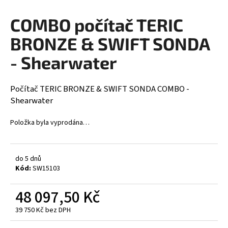
a
COMBO počítač TERIC
j
í
BRONZE & SWIFT SONDA
t
- Shearwater
?
Počítač TERIC BRONZE & SWIFT SONDA COMBO -
Shearwater
HLEDAT
Položka byla vyprodána…
do 5 dnů
D
Kód:
SW15103
o
p
48 097,50 Kč
o
r
39 750 Kč bez DPH
u
Měrná