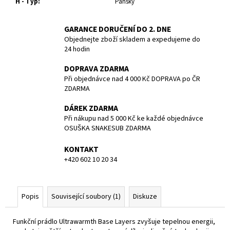
č
H - Typ
:
Pánský
u
j
GARANCE DORUČENÍ DO 2. DNE
e
Objednejte zboží skladem a expedujeme do
m
24 hodin
e
DOPRAVA ZDARMA
Při objednávce nad 4 000 Kč DOPRAVA po ČR
NEOPREN
ZDARMA
REVEL
FULL
DÁREK ZDARMA
SUIT
Při nákupu nad 5 000 Kč ke každé objednávce
-
OSUŠKA SNAKESUB ZDARMA
MEN
-
3/2MM
KONTAKT
-
+420 602 10 20 34
BARE
-
VEL.
L
Popis
Související soubory (1)
Diskuze
4
990
Funkční prádlo Ultrawarmth Base Layers zvyšuje tepelnou energii,
Kč