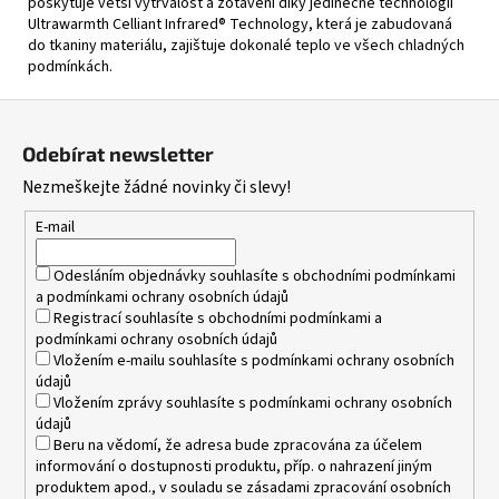
poskytuje větší vytrvalost a zotavení díky jedinečné technologii
Ultrawarmth Celliant Infrared® Technology, která je zabudovaná
do tkaniny materiálu, zajištuje dokonalé teplo ve všech chladných
podmínkách.
Z
á
Odebírat newsletter
p
Nezmeškejte žádné novinky či slevy!
a
t
E-mail
í
Odesláním objednávky souhlasíte s
obchodními podmínkami
a
podmínkami ochrany osobních údajů
Registrací souhlasíte s
obchodními podmínkami
a
podmínkami ochrany osobních údajů
Vložením e-mailu souhlasíte s
podmínkami ochrany osobních
údajů
Vložením zprávy souhlasíte s
podmínkami ochrany osobních
údajů
Beru na vědomí, že adresa bude zpracována za účelem
informování o dostupnosti produktu, příp. o nahrazení jiným
produktem apod., v souladu se zásadami zpracování osobních