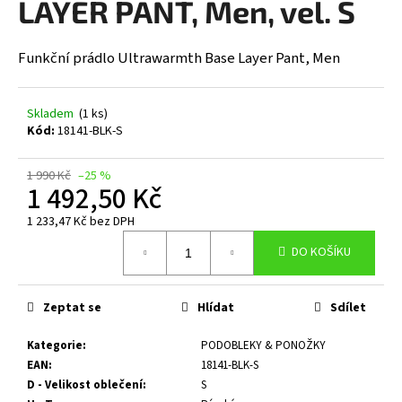
LAYER PANT, Men, vel. S
a
j
Funkční prádlo Ultrawarmth Base Layer Pant, Men
í
t
?
Skladem
(1 ks)
Kód:
18141-BLK-S
1 990 Kč
–25 %
1 492,50 Kč
HLEDAT
1 233,47 Kč bez DPH
Měrná
DO KOŠÍKU
cena:
D
o
Zeptat se
Hlídat
Sdílet
p
o
Kategorie
:
PODOBLEKY & PONOŽKY
r
EAN
:
18141-BLK-S
u
D - Velikost oblečení
:
S