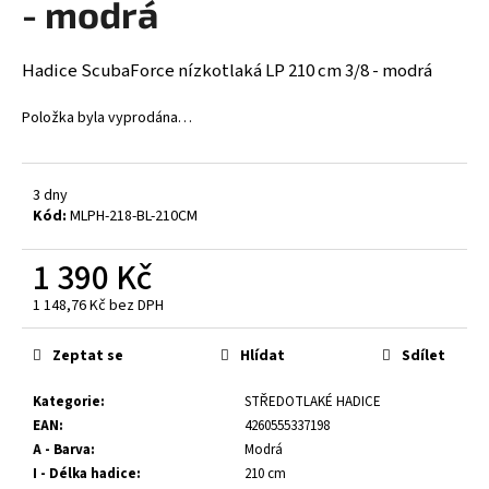
- modrá
a
j
Hadice ScubaForce nízkotlaká LP 210 cm 3/8 - modrá
í
t
Položka byla vyprodána…
?
3 dny
Kód:
MLPH-218-BL-210CM
HLEDAT
1 390 Kč
1 148,76 Kč bez DPH
Měrná
cena:
D
Zeptat se
Hlídat
Sdílet
o
p
Kategorie
:
STŘEDOTLAKÉ HADICE
o
EAN
:
4260555337198
r
A - Barva
:
Modrá
u
I - Délka hadice
:
210 cm