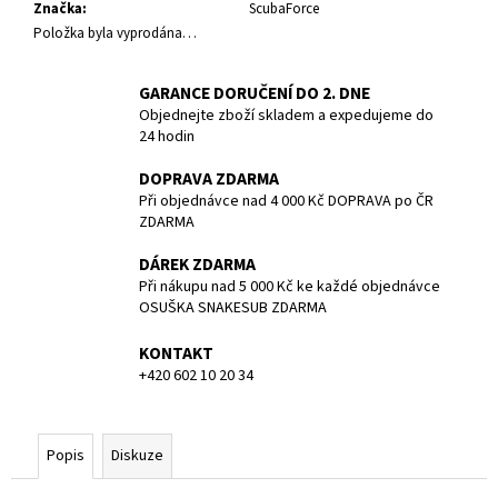
č
Značka
:
ScubaForce
u
Položka byla vyprodána…
j
e
GARANCE DORUČENÍ DO 2. DNE
m
Objednejte zboží skladem a expedujeme do
e
24 hodin
DOPRAVA ZDARMA
POTÁPĚČSKÁ
Při objednávce nad 4 000 Kč DOPRAVA po ČR
MASKA
ZDARMA
MEDIUM
1
DÁREK ZDARMA
190
Při nákupu nad 5 000 Kč ke každé objednávce
Kč
OSUŠKA SNAKESUB ZDARMA
KONTAKT
+420 602 10 20 34
Popis
Diskuze