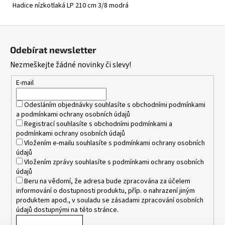
Hadice nízkotlaká LP 210 cm 3/8 modrá
Z
á
Odebírat newsletter
p
Nezmeškejte žádné novinky či slevy!
a
t
E-mail
í
Odesláním objednávky souhlasíte s
obchodními podmínkami
a
podmínkami ochrany osobních údajů
Registrací souhlasíte s
obchodními podmínkami
a
podmínkami ochrany osobních údajů
Vložením e-mailu souhlasíte s
podmínkami ochrany osobních
údajů
Vložením zprávy souhlasíte s
podmínkami ochrany osobních
údajů
Beru na vědomí, že adresa bude zpracována za účelem
informování o dostupnosti produktu, příp. o nahrazení jiným
produktem apod., v souladu se zásadami zpracování osobních
údajů dostupnými na této stránce.