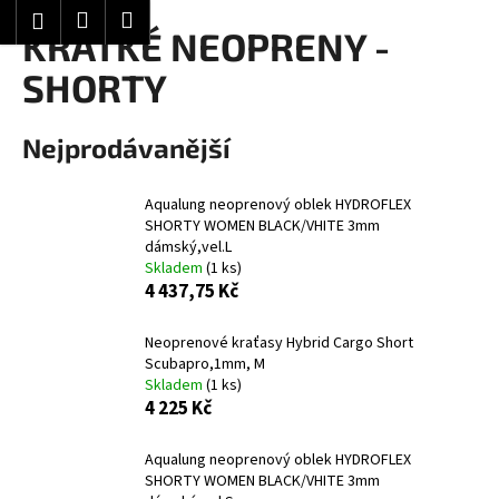
K
Hledat
Nákupní
Menu
Přihlášení
Přejít
KRÁTKÉ NEOPRENY -
o
Zpět
Zpět
na
košík
š
SHORTY
obsah
í
C
k
Nejprodávanější
o
p
o
Aqualung neoprenový oblek HYDROFLEX
SHORTY WOMEN BLACK/VHITE 3mm
t
dámský,vel.L
ř
Skladem
(1 ks)
4 437,75 Kč
e
b
Neoprenové kraťasy Hybrid Cargo Short
u
Scubapro,1mm, M
j
Skladem
(1 ks)
e
4 225 Kč
t
Aqualung neoprenový oblek HYDROFLEX
e
SHORTY WOMEN BLACK/VHITE 3mm
n