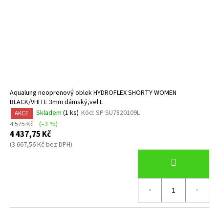
Aqualung neoprenový oblek HYDROFLEX SHORTY WOMEN
BLACK/VHITE 3mm dámský,vel.L
Skladem
(1 ks)
Kód:
SP SU7820109L
AKCE
4 575 Kč
(–3 %)
4 437,75 Kč
(3 667,56 Kč bez DPH)