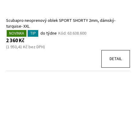
Scubapro neoprenový oblek SPORT SHORTY 2mm, dámský-
turquise- XXL
do týdne
Kód:
63.638.600
NOVINKA
TIP
2 360 Kč
(1 950,41 Kč bez DPH)
DETAIL