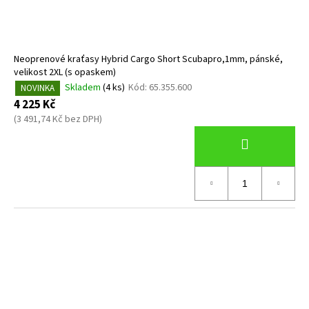
Neoprenové kraťasy Hybrid Cargo Short Scubapro,1mm, pánské,
velikost 2XL (s opaskem)
Skladem
(4 ks)
Kód:
65.355.600
NOVINKA
4 225 Kč
(3 491,74 Kč bez DPH)