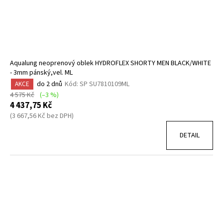
č
d
u
u
j
e
k
m
t
e
ů
Aqualung neoprenový oblek HYDROFLEX SHORTY MEN BLACK/WHITE
- 3mm pánský,vel. ML
do 2 dnů
Kód:
SP SU7810109ML
AKCE
ZÁTĚŽ
TWIN
4 575 Kč
(–3 %)
4
4 437,75 Kč
KG
(3 667,56 Kč bez DPH)
1
219,40
DETAIL
Kč