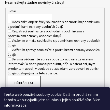
Nezmeškejte žádné novinky či slevy!
a
t
E-mail
í
Odesláním objednávky souhlasíte s
obchodními podmínkami
a
podmínkami ochrany osobních údajů
Registrací souhlasíte s
obchodními podmínkami
a
podmínkami ochrany osobních údajů
Vložením e-mailu souhlasíte s
podmínkami ochrany osobních
údajů
Vložením zprávy souhlasíte s
podmínkami ochrany osobních
údajů
Beru na vědomí, že adresa bude zpracována za účelem
informování o dostupnosti produktu, příp. o nahrazení jiným
produktem apod., v souladu se zásadami zpracování osobních
údajů dostupnými na této stránce.
PŘIHLÁSIT SE
Tento web používá soubory cookie. Dalším procházením
tohoto webu vyjadřujete souhlas s jejich používáním.. Více
informací
zde
.