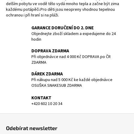
á
delším pobytu ve vodě tělo vydá mnoho tepla a začne být zima
d
každému potápěči.Pro děti jsou neopreny vhodnou tepelnou
a
ochranou i při hraní si na pláži.
c
í
GARANCE DORUČENÍ DO 2. DNE
p
Objednejte zboží skladem a expedujeme do 24
hodin
r
v
DOPRAVA ZDARMA
k
Při objednávce nad 4 000 Kč DOPRAVA po ČR
y
ZDARMA
v
ý
DÁREK ZDARMA
p
Při nákupu nad 5 000 Kč ke každé objednávce
OSUŠKA SNAKESUB ZDARMA
i
s
KONTAKT
u
+420 602 10 20 34
Z
á
Odebírat newsletter
p