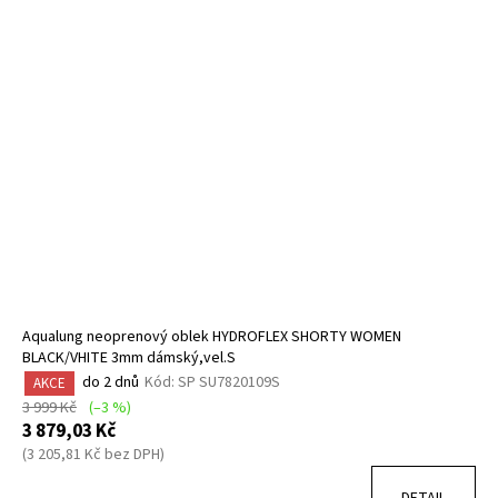
Aqualung neoprenový oblek HYDROFLEX SHORTY WOMEN
BLACK/VHITE 3mm dámský,vel.S
do 2 dnů
Kód:
SP SU7820109S
AKCE
3 999 Kč
(–3 %)
3 879,03 Kč
(3 205,81 Kč bez DPH)
DETAIL