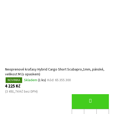
Neoprenové kraťasy Hybrid Cargo Short Scubapro,1mm, pánské,
velikost M (s opaskem)
Skladem
(1 ks)
Kód:
65.355.300
NOVINKA
4 225 Kč
(3 491,74 Kč bez DPH)