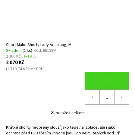
Short Mahe Shorty Lady Aqualung, M
Skladem
(1 ks)
Kód:
66158M
2 300 Kč
(–10 %)
2 070 Kč
(1 710,74 Kč bez DPH)
21
položek celkem
O
v
Krátké shorty neopreny slouží jako tepelná izolace, ale i jako
l
ochrana před UV zářením.Vhodné jsou i do velmi teplých vod. Při