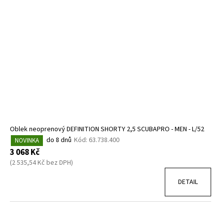
Oblek neoprenový DEFINITION SHORTY 2,5 SCUBAPRO - MEN - L/52
do 8 dnů
Kód:
63.738.400
NOVINKA
3 068 Kč
(2 535,54 Kč bez DPH)
DETAIL