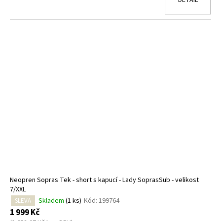
Neopren Sopras Tek - short s kapucí - Lady SoprasSub - velikost
7/XXL
Skladem
(1 ks)
Kód:
199764
SLEVA
1 999 Kč