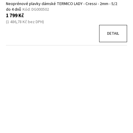
Neoprénové plavky dámské TERMICO LADY - Cressi - 2mm - S/2
do 4 dnů
Kód:
DG000502
1 799 Kč
(1 486,78 Kč bez DPH)
DETAIL