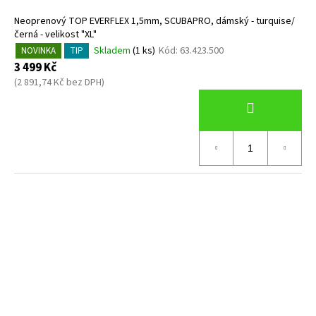
Neoprenový TOP EVERFLEX 1,5mm, SCUBAPRO, dámský - turquise/
černá - velikost "XL"
Skladem
(1 ks)
Kód:
63.423.500
NOVINKA
TIP
3 499 Kč
(2 891,74 Kč bez DPH)