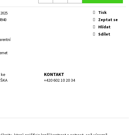
KA SMALL
Tisk
2025
Zeptat se
4940
Hlídat
Sdílet
arentní
lemet
KONTAKT
 ke
UŠKA
+420 602 10 20 34