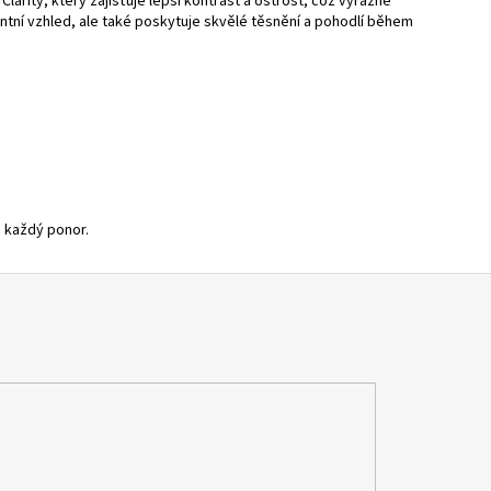
rity, který zajišťuje lepší kontrast a ostrost, což výrazně
ntní vzhled, ale také poskytuje skvělé těsnění a pohodlí během
o každý ponor.