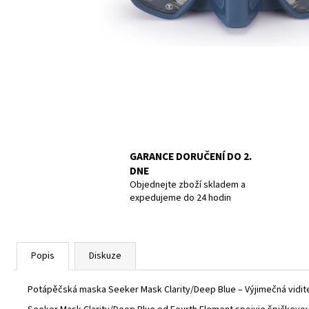
UCPÁVKY DO UŠÍ DOC´S PROPLUGS, PAIR
GR.L
819 Kč
GARANCE DORUČENÍ DO 2.
DNE
Objednejte zboží skladem a
expedujeme do 24 hodin
Popis
Diskuze
Potápěčská maska Seeker Mask Clarity/Deep Blue – Výjimečná vidite