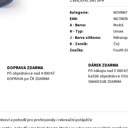
2 884,30 Kč bez DPH
POTÁPĚČSKÁ MASKA LARGE
POTÁPĚČSKÁ MAS
Měrná
1 390 Kč
1 197 Kč
cena:
Kategorie
:
NOVINKY 
EAN
:
66170829
A - Barva
:
Modrá
H - Typ
:
Unisex
J - Barva silikonu
:
Netransp
K - Zorník
:
Čirý
Značka
:
Fourth E
DÁREK ZDARMA
DOPRAVA ZDARMA
Při nákupu nad 5 000 Kč
Při objednávce nad 4 000 Kč
každé objednávce OS
DOPRAVA po ČR ZDARMA
SNAKESUB ZDARMA
lnost a pohodlí pro profesionály i rekreační potápěče