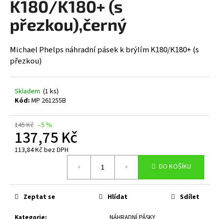
K180/K180+ (s
a
přezkou),černý
j
í
t
Michael Phelps náhradní pásek k brýlím K180/K180+ (s
přezkou)
?
Skladem
(1 ks)
Kód:
MP 261255B
HLEDAT
145 Kč
–5 %
137,75 Kč
113,84 Kč bez DPH
D
Měrná
o
DO KOŠÍKU
cena:
p
o
Zeptat se
Hlídat
Sdílet
r
u
Kategorie
:
NÁHRADNÍ PÁSKY