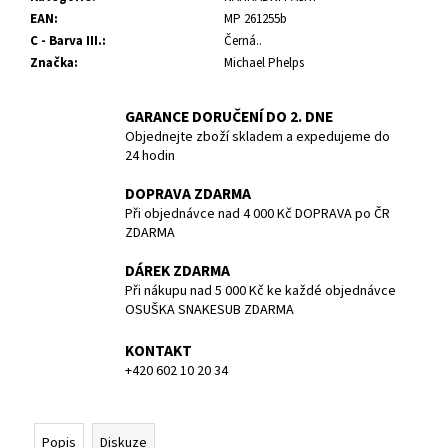
č
EAN
:
MP 261255b
u
C - Barva III.
:
Černá..
j
Značka
:
Michael Phelps
e
m
e
GARANCE DORUČENÍ DO 2. DNE
Objednejte zboží skladem a expedujeme do
24 hodin
1.STUPEŇ
DS4,
DOPRAVA ZDARMA
DIN
Při objednávce nad 4 000 Kč DOPRAVA po ČR
300
ZDARMA
BAR
4
DÁREK ZDARMA
461,80
Při nákupu nad 5 000 Kč ke každé objednávce
Kč
OSUŠKA SNAKESUB ZDARMA
KONTAKT
+420 602 10 20 34
Popis
Diskuze