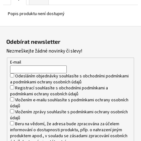
Popis produktu není dostupný
Z
á
Odebírat newsletter
p
Nezmeškejte žádné novinky či slevy!
a
t
E-mail
í
Odesláním objednávky souhlasíte s
obchodními podmínkami
a
podmínkami ochrany osobních údajů
Registrací souhlasíte s
obchodními podmínkami
a
podmínkami ochrany osobních údajů
Vložením e-mailu souhlasíte s
podmínkami ochrany osobních
údajů
Vložením zprávy souhlasíte s
podmínkami ochrany osobních
údajů
Beru na vědomí, že adresa bude zpracována za účelem
informování o dostupnosti produktu, příp. o nahrazení jiným
produktem apod., v souladu se zásadami zpracování osobních