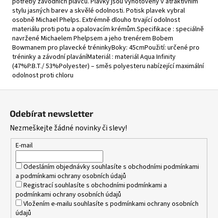
potřeby závodních plavců. Plavky jsou vyhotoveny v atraktivním
stylu jasných barev a skvělé odolnosti. Potisk plavek vybral
osobně Michael Phelps. Extrémně dlouho trvající odolnost
materiálu proti potu a opalovacím krémům.Specifikace : speciálně
navržené Michaelem Phelpsem a jeho trenérem Bobem
Bowmanem pro plavecké tréninkyBoky: 45cmPoužití: určené pro
tréninky a závodní plaváníMateriál : materiál Aqua Infinity
(47%P.B.T./ 53%Polyester) – směs polyesteru nabízející maximální
odolnost proti chloru
Z
á
Odebírat newsletter
p
Nezmeškejte žádné novinky či slevy!
a
t
E-mail
í
Odesláním objednávky souhlasíte s
obchodními podmínkami
a
podmínkami ochrany osobních údajů
Registrací souhlasíte s
obchodními podmínkami
a
podmínkami ochrany osobních údajů
Vložením e-mailu souhlasíte s
podmínkami ochrany osobních
údajů