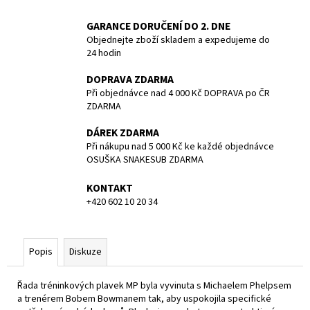
č
u
GARANCE DORUČENÍ DO 2. DNE
j
Objednejte zboží skladem a expedujeme do
e
24 hodin
m
e
DOPRAVA ZDARMA
Při objednávce nad 4 000 Kč DOPRAVA po ČR
ZDARMA
NEOPREN
REVEL
DÁREK ZDARMA
FULL
Při nákupu nad 5 000 Kč ke každé objednávce
SUIT
OSUŠKA SNAKESUB ZDARMA
-
MEN
KONTAKT
-
3/2MM
+420 602 10 20 34
-
BARE
-
VEL.
Popis
Diskuze
L
4
Řada tréninkových plavek MP byla vyvinuta s Michaelem Phelpsem
990
a trenérem Bobem Bowmanem tak, aby uspokojila specifické
Kč