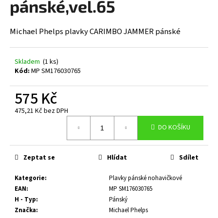
pánské,vel.65
a
j
Michael Phelps plavky CARIMBO JAMMER pánské
í
t
?
Skladem
(1 ks)
Kód:
MP SM176030765
575 Kč
475,21 Kč bez DPH
HLEDAT
Měrná
DO KOŠÍKU
cena:
D
Zeptat se
Hlídat
Sdílet
o
p
Kategorie
:
Plavky pánské nohavičkové
o
EAN
:
MP SM176030765
r
H - Typ
:
Pánský
u
Značka
:
Michael Phelps