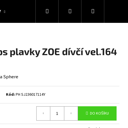
Hledat
Přihlášení
Nákupní
Y
KOLEKCE SNAKESUB & DES
DÁRKOVÉ POUKAZY
košík
s plavky ZOE dívčí vel.164
ua Sphere
Kód:
PH SJ236017114Y
Následující
DO KOŠÍKU