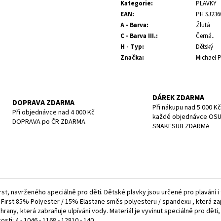
cena:
POTÁPĚČSKÁ MASKA SMALL
POTÁPĚČSKÁ MAS
Kategorie
:
PLAVKY
EAN
:
PH SJ236
1 197 Kč
1 190 Kč
A - Barva
:
Žlutá
C - Barva III.
:
Černá..
H - Typ
:
Dětský
Značka
:
Michael 
DÁREK ZDARMA
DOPRAVA ZDARMA
Při nákupu nad 5 000 Kč
Při objednávce nad 4 000 Kč
každé objednávce OS
DOPRAVA po ČR ZDARMA
SNAKESUB ZDARMA
st, navrženého speciálně pro děti. Dětské plavky jsou určené pro plavání i
a First 85% Polyester / 15% Elastane směs polyesteru / spandexu , která zaj
hrany, která zabraňuje ulpívání vody. Materiál je vyvinut speciálně pro děti
sti: 4 - 1046 - 1168 - 12810 - 140