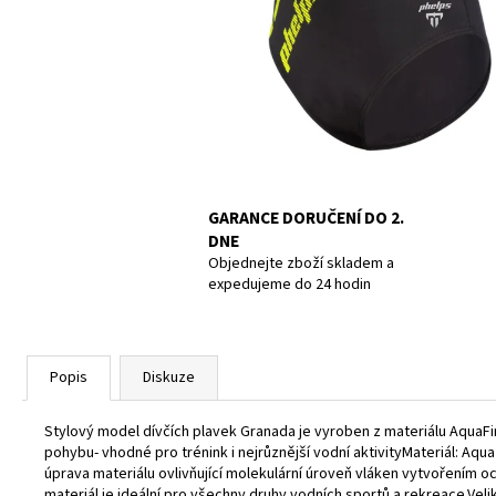
POTÁPĚČSKÁ MASKA LARGE
1 390 Kč
GARANCE DORUČENÍ DO 2.
DNE
Objednejte zboží skladem a
expedujeme do 24 hodin
Popis
Diskuze
Stylový model dívčích plavek Granada je vyroben z materiálu AquaFir
pohybu- vhodné pro trénink i nejrůznější vodní aktivityMateriál: Aqu
úprava materiálu ovlivňující molekulární úroveň vláken vytvořením oc
materiál je ideální pro všechny druhy vodních sportů a rekreace.Veliko