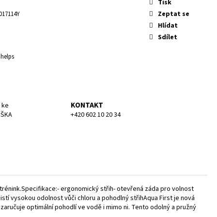
KA MEDIUM
Tisk
Zeptat se
017114Y
Hlídat
Sdílet
Phelps
KONTAKT
 ke
UŠKA
+420 602 10 20 34
 trénink.Specifikace:- ergonomický střih- otevřená záda pro volnost
istí vysokou odolnost vůči chloru a pohodlný střihAqua First je nová
, zaručuje optimální pohodlí ve vodě i mimo ni. Tento odolný a pružný