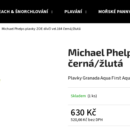
EACH & ŠNORCHLOVÁNÍ
PLAVÁNÍ
MOŘSKÉ PANN
Michael Phelps plavky ZOE dívčí vel.164 černá/žlutá
Co potřebujete najít?
Michael Phelp
HLEDAT
černá/žlutá
Plavky Granada Aqua First Aq
Doporučujeme
Skladem
(1 ks)
630 Kč
520,66 Kč bez DPH
Měrná