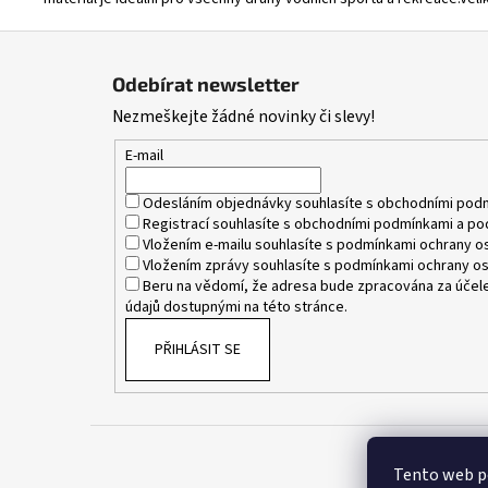
Z
á
Odebírat newsletter
p
Nezmeškejte žádné novinky či slevy!
a
t
E-mail
í
Odesláním objednávky souhlasíte s
obchodními pod
Registrací souhlasíte s
obchodními podmínkami
a
po
Vložením e-mailu souhlasíte s
podmínkami ochrany os
Vložením zprávy souhlasíte s
podmínkami ochrany os
Beru na vědomí, že adresa bude zpracována za účele
údajů dostupnými na této stránce.
PŘIHLÁSIT SE
Tento web p