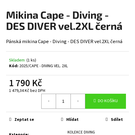
a
Mikina Cape - Diving -
j
í
DES DIVER vel.2XL černá
t
?
Pánská mikina Cape - Diving - DES DIVER vel.2XL černá
Skladem
(1 ks)
Kód:
2025/CAPE - DIVING VEL. 2XL
HLEDAT
1 790 Kč
1 479,34 Kč bez DPH
D
Měrná
DO KOŠÍKU
cena:
o
p
o
Zeptat se
Hlídat
Sdílet
r
u
KOLEKCE DIVING
Kategorie
: