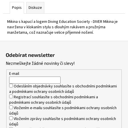
Popis
Diskuze
Mikina s kapucí a logem Diving Education Society - DIVER Mikina je
navržena v klokaním stylu s dlouhým rukávem a pružnýma
manžetama, což naznačuje velice příjemné nošení.
Z
á
Odebírat newsletter
p
Nezmeškejte žádné novinky či slevy!
a
t
E-mail
í
Odesláním objednávky souhlasíte s
obchodními podmínkami
a
podmínkami ochrany osobních údajů
Registrací souhlasíte s
obchodními podmínkami
a
podmínkami ochrany osobních údajů
Vložením e-mailu souhlasíte s
podmínkami ochrany osobních
údajů
Vložením zprávy souhlasíte s
podmínkami ochrany osobních
údajů