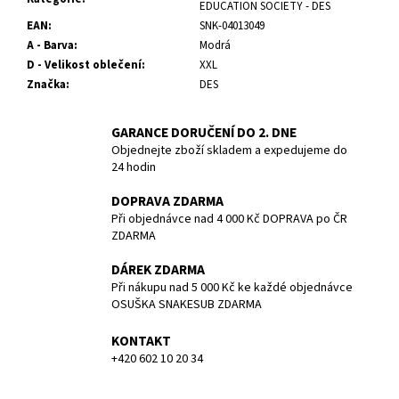
č
EDUCATION SOCIETY - DES
u
EAN
:
SNK-04013049
j
A - Barva
:
Modrá
e
D - Velikost oblečení
:
XXL
m
Značka
:
DES
e
GARANCE DORUČENÍ DO 2. DNE
Objednejte zboží skladem a expedujeme do
NEOPREN
REVEL
24 hodin
FULL
SUIT
DOPRAVA ZDARMA
-
Při objednávce nad 4 000 Kč DOPRAVA po ČR
MEN
ZDARMA
-
3/2MM
DÁREK ZDARMA
-
Při nákupu nad 5 000 Kč ke každé objednávce
BARE
-
OSUŠKA SNAKESUB ZDARMA
VEL.
L
KONTAKT
4
+420 602 10 20 34
990
Kč