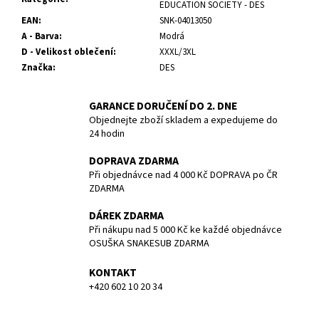
č
EDUCATION SOCIETY - DES
u
EAN
:
SNK-04013050
j
A - Barva
:
Modrá
e
D - Velikost oblečení
:
XXXL/3XL
m
Značka
:
DES
e
GARANCE DORUČENÍ DO 2. DNE
Objednejte zboží skladem a expedujeme do
KAPSA
PŘÍDAVNÁ
24 hodin
NA
SUCHÝ
DOPRAVA ZDARMA
OBLEK
Při objednávce nad 4 000 Kč DOPRAVA po ČR
DUX
ZDARMA
684
Kč
DÁREK ZDARMA
Původně:
Při nákupu nad 5 000 Kč ke každé objednávce
720
OSUŠKA SNAKESUB ZDARMA
Kč
KONTAKT
+420 602 10 20 34