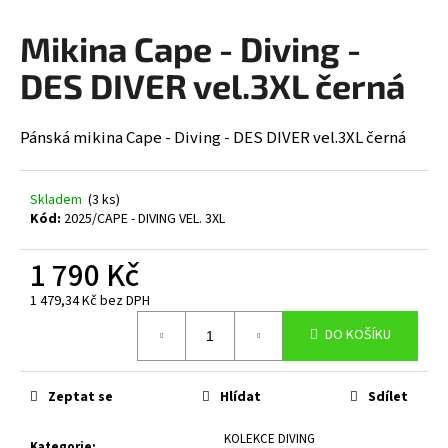
a
Mikina Cape - Diving -
j
í
DES DIVER vel.3XL černá
t
?
Pánská mikina Cape - Diving - DES DIVER vel.3XL černá
Skladem
(3 ks)
Kód:
2025/CAPE - DIVING VEL. 3XL
HLEDAT
1 790 Kč
1 479,34 Kč bez DPH
D
Měrná
DO KOŠÍKU
cena:
o
p
o
Zeptat se
Hlídat
Sdílet
r
u
KOLEKCE DIVING
Kategorie
: