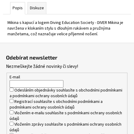
Popis
Diskuze
Mikina s kapucí a logem Diving Education Society - DIVER Mikina je
navržena v klokaním stylu s dlouhým rukávem a pružnýma
manžetama, což naznačuje velice příjemné nošení.
Z
á
Odebírat newsletter
p
Nezmeškejte žádné novinky či slevy!
a
t
E-mail
í
Odesláním objednávky souhlasíte s
obchodními podmínkami
a
podmínkami ochrany osobních údajů
Registrací souhlasíte s
obchodními podmínkami
a
podmínkami ochrany osobních údajů
Vložením e-mailu souhlasíte s
podmínkami ochrany osobních
údajů
Vložením zprávy souhlasíte s
podmínkami ochrany osobních
údajů