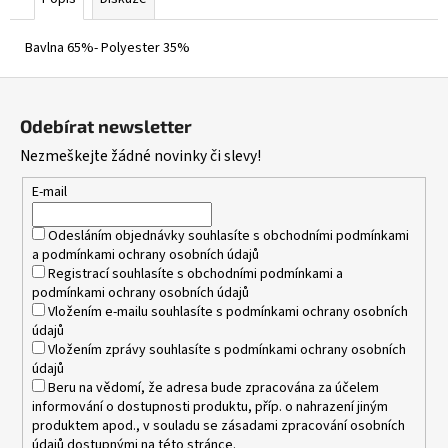
Bavlna 65%- Polyester 35%
Z
á
Odebírat newsletter
p
Nezmeškejte žádné novinky či slevy!
a
t
E-mail
í
Odesláním objednávky souhlasíte s
obchodními podmínkami
a
podmínkami ochrany osobních údajů
Registrací souhlasíte s
obchodními podmínkami
a
podmínkami ochrany osobních údajů
Vložením e-mailu souhlasíte s
podmínkami ochrany osobních
údajů
Vložením zprávy souhlasíte s
podmínkami ochrany osobních
údajů
Beru na vědomí, že adresa bude zpracována za účelem
informování o dostupnosti produktu, příp. o nahrazení jiným
produktem apod., v souladu se zásadami zpracování osobních
údajů dostupnými na této stránce.