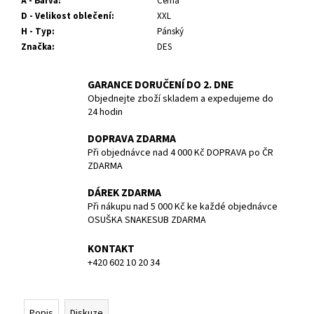
č
A - Barva
:
Černá
u
D - Velikost oblečení
:
XXL
j
H - Typ
:
Pánský
e
Značka
:
DES
m
e
GARANCE DORUČENÍ DO 2. DNE
Objednejte zboží skladem a expedujeme do
24 hodin
POTÁPĚČSKÁ
MASKA
DOPRAVA ZDARMA
LARGE
Při objednávce nad 4 000 Kč DOPRAVA po ČR
1
ZDARMA
390
Kč
DÁREK ZDARMA
Při nákupu nad 5 000 Kč ke každé objednávce
OSUŠKA SNAKESUB ZDARMA
KONTAKT
+420 602 10 20 34
Popis
Diskuze