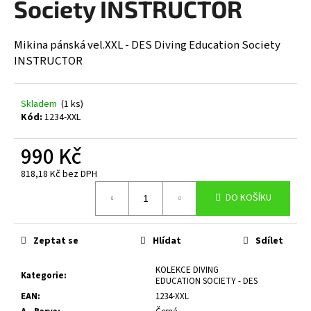
Society INSTRUCTOR
a
j
Mikina pánská vel.XXL - DES Diving Education Society
í
INSTRUCTOR
t
?
Skladem
(1 ks)
Kód:
1234-XXL
990 Kč
HLEDAT
818,18 Kč bez DPH
Měrná
DO KOŠÍKU
cena:
D
o
Zeptat se
Hlídat
Sdílet
p
o
KOLEKCE DIVING
Kategorie
:
r
EDUCATION SOCIETY - DES
u
EAN
:
1234-XXL