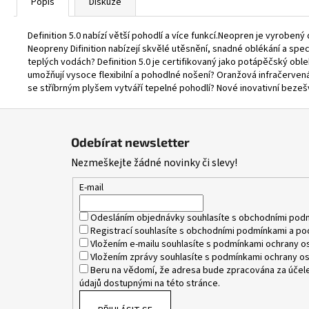
Popis
Diskuze
Definition 5.0 nabízí větší pohodlí a více funkcí.Neopren je vyrobený
Neopreny Difinition nabízejí skvělé utěsnění, snadné oblékání a spec
teplých vodách? Definition 5.0 je certifikovaný jako potápěčský oblek
umožňují vysoce flexibilní a pohodlné nošení? Oranžová infračervená 
se stříbrným plyšem vytváří tepelné pohodlí? Nové inovativní bezešv
Z
á
Odebírat newsletter
p
Nezmeškejte žádné novinky či slevy!
a
t
E-mail
í
Odesláním objednávky souhlasíte s
obchodními pod
Registrací souhlasíte s
obchodními podmínkami
a
po
Vložením e-mailu souhlasíte s
podmínkami ochrany os
Vložením zprávy souhlasíte s
podmínkami ochrany os
Beru na vědomí, že adresa bude zpracována za účele
údajů dostupnými na této stránce.