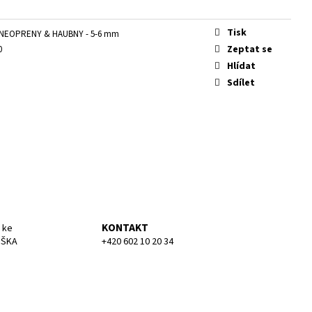
KA MEDIUM
Tisk
NEOPRENY & HAUBNY - 5-6 mm
Zeptat se
0
Hlídat
Sdílet
o
KONTAKT
 ke
UŠKA
+420 602 10 20 34