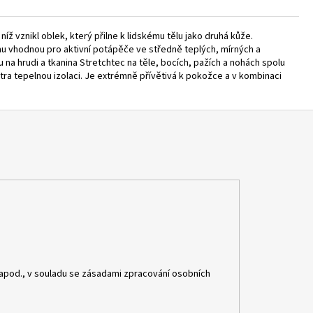
íž vznikl oblek, který přilne k lidskému tělu jako druhá kůže.
ranu vhodnou pro aktivní potápěče ve středně teplých, mírných a
u na hrudi a tkanina Stretchtec na těle, bocích, pažích a nohách spolu
xtra tepelnou izolaci. Je extrémně přívětivá k pokožce a v kombinaci
apod., v souladu se zásadami zpracování osobních