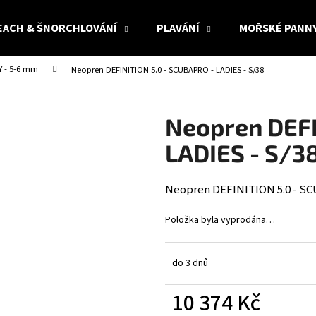
EACH & ŠNORCHLOVÁNÍ
PLAVÁNÍ
MOŘSKÉ PANN
 - 5-6 mm
Neopren DEFINITION 5.0 - SCUBAPRO - LADIES - S/38
Co potřebujete najít?
Neopren DEFI
HLEDAT
LADIES - S/3
Neopren DEFINITION 5.0 - SC
Doporučujeme
Položka byla vyprodána…
do 3 dnů
10 374 Kč