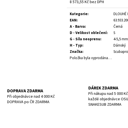
POTÁPĚČSKÁ MASKA SMALL
POTÁPĚČSKÁ MAS
8 573,55 Kč bez DPH
Měrná
1 197 Kč
1 190 Kč
cena:
Kategorie
:
DLOUHÉ 
EAN
:
63.933.20
A - Barva
:
Černá
D - Velikost oblečení
:
S
G - Síla neoprenu
:
4-5,5 mm
H - Typ
:
Dámský
Značka
:
Scubapr
Položka byla vyprodána…
DÁREK ZDARMA
DOPRAVA ZDARMA
Při nákupu nad 5 000 Kč
Při objednávce nad 4 000 Kč
každé objednávce OS
DOPRAVA po ČR ZDARMA
SNAKESUB ZDARMA