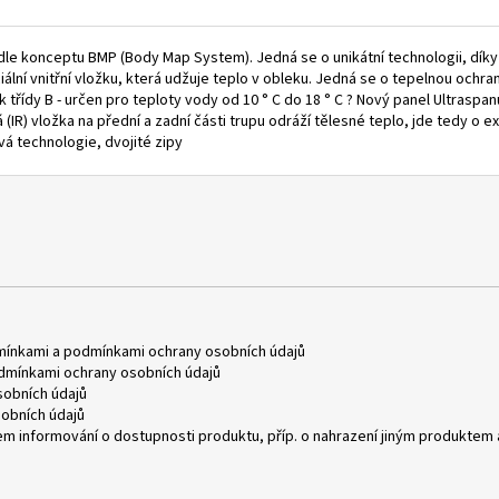
 dle konceptu BMP (Body Map System). Jedná se o unikátní technologii, díky n
iální vnitřní vložku, která udžuje teplo v obleku. Jedná se o tepelnou och
 třídy B - určen pro teploty vody od 10 ° C do 18 ° C ? Nový panel Ultraspan
(IR) vložka na přední a zadní části trupu odráží tělesné teplo, jde tedy o e
á technologie, dvojité zipy
mínkami
a
podmínkami ochrany osobních údajů
dmínkami ochrany osobních údajů
obních údajů
obních údajů
m informování o dostupnosti produktu, příp. o nahrazení jiným produktem 