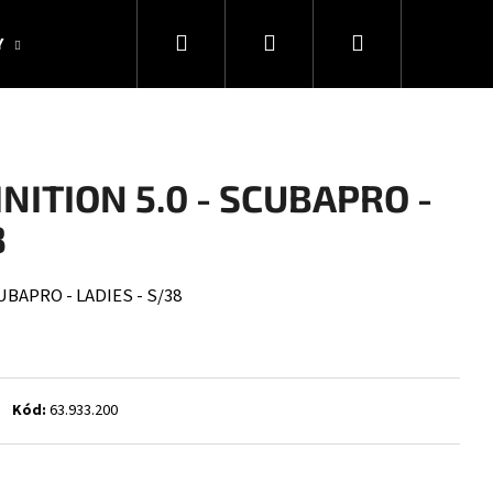
Hledat
Přihlášení
Nákupní
Y
KOLEKCE SNAKESUB & DES
DÁRKOVÉ POUKAZY
košík
NITION 5.0 - SCUBAPRO -
8
UBAPRO - LADIES - S/38
Kód:
63.933.200
Následující